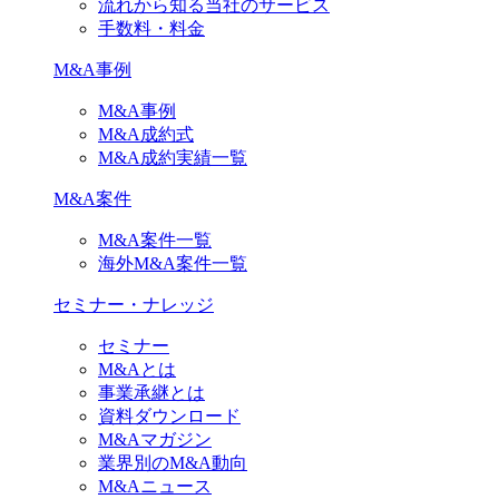
流れから知る当社のサービス
手数料・料金
M&A事例
M&A事例
M&A成約式
M&A成約実績一覧
M&A案件
M&A案件一覧
海外M&A案件一覧
セミナー・ナレッジ
セミナー
M&Aとは
事業承継とは
資料ダウンロード
M&Aマガジン
業界別のM&A動向
M&Aニュース