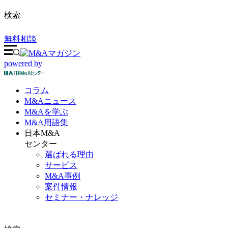
検索
無料相談
powered by
コラム
M&A
ニュース
M&Aを
学ぶ
M&A
用語集
日本M&A
センター
選ばれる理由
サービス
M&A事例
案件情報
セミナー・ナレッジ