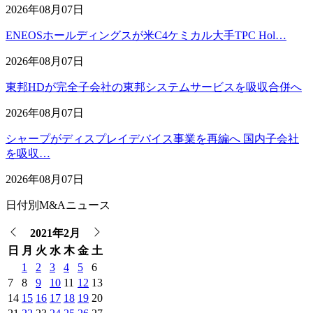
2026年08月07日
ENEOSホールディングスが米C4ケミカル大手TPC Hol…
2026年08月07日
東邦HDが完全子会社の東邦システムサービスを吸収合併へ
2026年08月07日
シャープがディスプレイデバイス事業を再編へ 国内子会社
を吸収…
2026年08月07日
日付別M&Aニュース
2021年2月
日
月
火
水
木
金
土
1
2
3
4
5
6
7
8
9
10
11
12
13
14
15
16
17
18
19
20