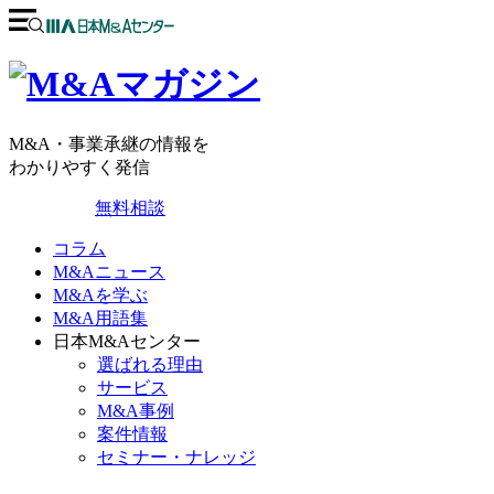
M&A・事業承継の情報を
わかりやすく発信
無料相談
コラム
M&Aニュース
M&Aを学ぶ
M&A用語集
日本M&Aセンター
選ばれる理由
サービス
M&A事例
案件情報
セミナー・ナレッジ