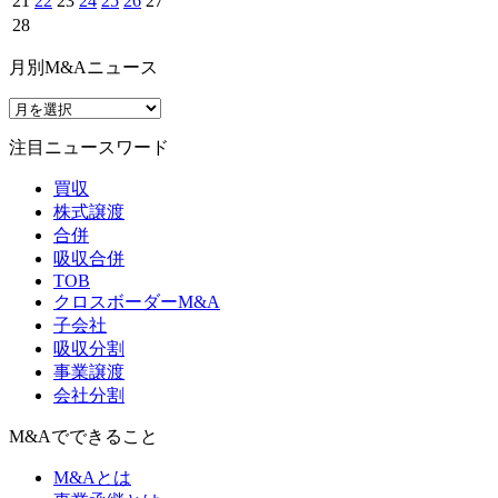
21
22
23
24
25
26
27
28
月別M&Aニュース
注目ニュースワード
買収
株式譲渡
合併
吸収合併
TOB
クロスボーダーM&A
子会社
吸収分割
事業譲渡
会社分割
M&Aでできること
M&Aとは