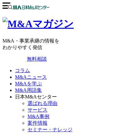
M&A・事業承継の情報を
わかりやすく発信
無料相談
コラム
M&Aニュース
M&Aを学ぶ
M&A用語集
日本M&Aセンター
選ばれる理由
サービス
M&A事例
案件情報
セミナー・ナレッジ