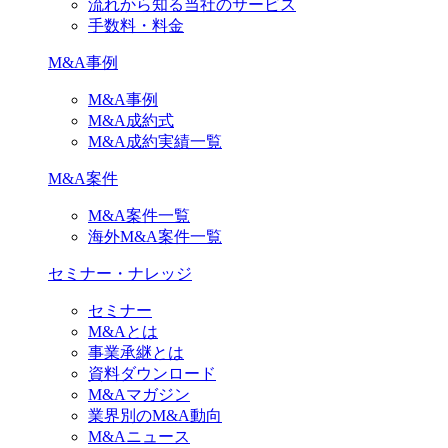
流れから知る当社のサービス
手数料・料金
M&A事例
M&A事例
M&A成約式
M&A成約実績一覧
M&A案件
M&A案件一覧
海外M&A案件一覧
セミナー・ナレッジ
セミナー
M&Aとは
事業承継とは
資料ダウンロード
M&Aマガジン
業界別のM&A動向
M&Aニュース