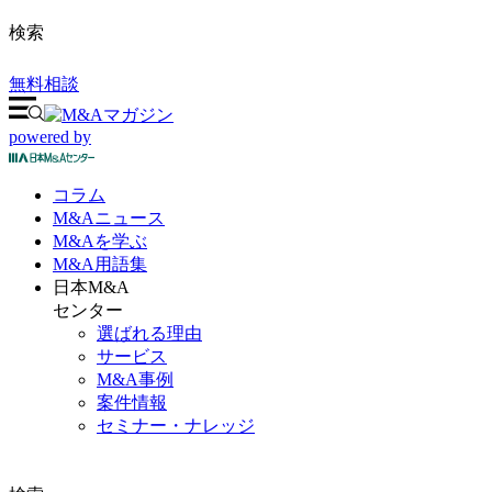
検索
無料相談
powered by
コラム
M&A
ニュース
M&Aを
学ぶ
M&A
用語集
日本M&A
センター
選ばれる理由
サービス
M&A事例
案件情報
セミナー・ナレッジ