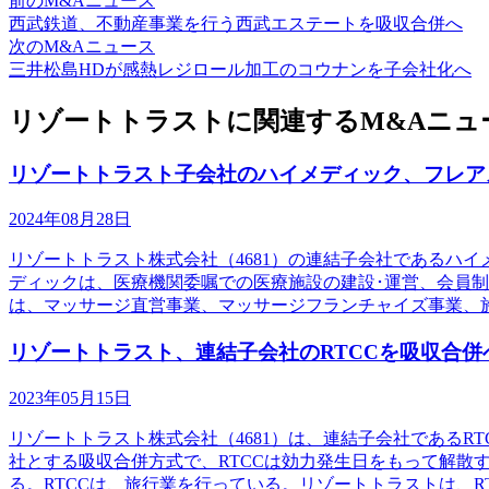
前のM&Aニュース
西武鉄道、不動産事業を行う西武エステートを吸収合併へ
次のM&Aニュース
三井松島HDが感熱レジロール加工のコウナンを子会社化へ
リゾートトラストに関連するM&Aニュ
リゾートトラスト子会社のハイメディック、フレア
2024年08月28日
リゾートトラスト株式会社（4681）の連結子会社であるハ
ディックは、医療機関委嘱での医療施設の建設･運営、会員
は、マッサージ直営事業、マッサージフランチャイズ事業、
リゾートトラスト、連結子会社のRTCCを吸収合併
2023年05月15日
リゾートトラスト株式会社（4681）は、連結子会社であるR
社とする吸収合併方式で、RTCCは効力発生日をもって解
る。RTCCは、旅行業を行っている。リゾートトラストは、R