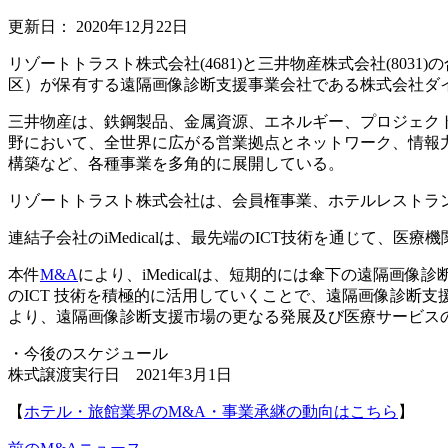
更新日：
2020年12月22日
リゾートトラスト株式会社(4681)と三井物産株式会社(803
区）が保有する遠隔画像診断支援事業会社である株式会社ダ
三井物産は、鉄鋼製品、金属資源、エネルギー、プロジェク
野において、全世界に広がる営業拠点とネットワーク、情報
構築など、各種事業を多角的に展開している。
リゾートトラスト株式会社は、会員権事業、ホテルレストラ
連結子会社のiMedicalは、最先端のICT技術を通じて
本件
M&A
により、iMedicalは、短期的には傘下の遠隔
のICT 技術を積極的に活用していくことで、遠隔画像診断
より、遠隔画像診断支援市場の更なる発展及び医療サービス
・今後のスケジュール
株式譲渡実行日 2021年3月1日
【
ホテル・旅館業界のM&A・事業承継の動向はこちら
】