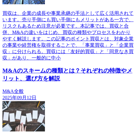
買収は、企業の成長や事業承継の手法として広く活用されて
います。売り手側にも買い手側にもメリットがある一方で、
リスクもあるため注意が必要です。本記事では、買収と合
併、M&Aの違いをはじめ、買収の種類やプロセスをわかり
やすく解説します。この記事のポイント買収とは、対象企業
の事業や経営権を取得することで、「事業買収」と「企業買
収」に分けられる。買収には「友好的買収」と「同意なき買
収」があり、一般的に中小
M&Aのスキームの種類とは？それぞれの特徴やメ
リット、選び方を解説
M&A全般
2025年09月12日