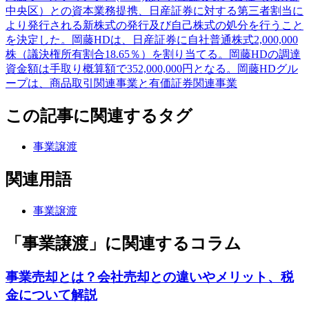
中央区）との資本業務提携、日産証券に対する第三者割当に
より発行される新株式の発行及び自己株式の処分を行うこと
を決定した。岡藤HDは、日産証券に自社普通株式2,000,000
株（議決権所有割合18.65％）を割り当てる。岡藤HDの調達
資金額は手取り概算額で352,000,000円となる。岡藤HDグル
ープは、商品取引関連事業と有価証券関連事業
この記事に関連するタグ
事業譲渡
関連用語
事業譲渡
「事業譲渡」に関連するコラム
事業売却とは？会社売却との違いやメリット、税
金について解説