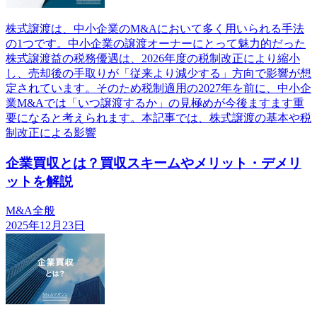
株式譲渡は、中小企業のM&Aにおいて多く用いられる手法
の1つです。中小企業の譲渡オーナーにとって魅力的だった
株式譲渡益の税務優遇は、2026年度の税制改正により縮小
し、売却後の手取りが「従来より減少する」方向で影響が想
定されています。そのため税制適用の2027年を前に、中小企
業M&Aでは「いつ譲渡するか」の見極めが今後ますます重
要になると考えられます。本記事では、株式譲渡の基本や税
制改正による影響
企業買収とは？買収スキームやメリット・デメリ
ットを解説
M&A全般
2025年12月23日