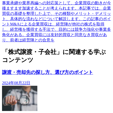
事業承継や業界再編への対応策として、企業買収の動きが今
後ますます加速することが考えられます。本記事では、企業
買収の基礎を整理した上で、その種類やメリット・デメリッ
ト、具体的な流れなどについて解説します。この記事のポイ
ントM&Aによる企業買収は、経営陣が他社の株式を取得
し、経営権を獲得する手法で、目的には競争力強化や事業多
角化がある。企業買収には友好的買収と同意なき買収があ
り、前者は経営陣との合意を
「株式譲渡・子会社」に関連する学ぶ
コンテンツ
譲渡・売却先の探し方、選び方のポイント
2024年08月22日