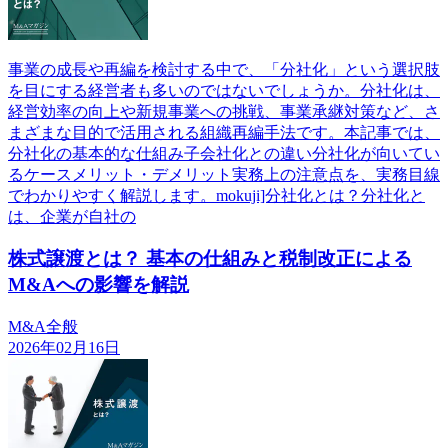
事業の成長や再編を検討する中で、「分社化」という選択肢
を目にする経営者も多いのではないでしょうか。分社化は、
経営効率の向上や新規事業への挑戦、事業承継対策など、さ
まざまな目的で活用される組織再編手法です。本記事では、
分社化の基本的な仕組み子会社化との違い分社化が向いてい
るケースメリット・デメリット実務上の注意点を、実務目線
でわかりやすく解説します。mokuji]分社化とは？分社化と
は、企業が自社の
株式譲渡とは？ 基本の仕組みと税制改正による
M&Aへの影響を解説
M&A全般
2026年02月16日