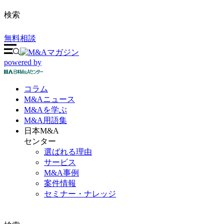
検索
無料相談
powered by
コラム
M&A
ニュース
M&Aを
学ぶ
M&A
用語集
日本M&A
センター
選ばれる理由
サービス
M&A事例
案件情報
セミナー・ナレッジ