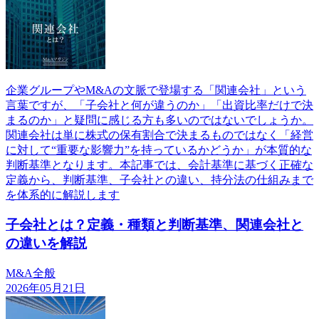
企業グループやM&Aの文脈で登場する「関連会社」という
言葉ですが、「子会社と何が違うのか」「出資比率だけで決
まるのか」と疑問に感じる方も多いのではないでしょうか。
関連会社は単に株式の保有割合で決まるものではなく「経営
に対して“重要な影響力”を持っているかどうか」が本質的な
判断基準となります。本記事では、会計基準に基づく正確な
定義から、判断基準、子会社との違い、持分法の仕組みまで
を体系的に解説します
子会社とは？定義・種類と判断基準、関連会社と
の違いを解説
M&A全般
2026年05月21日