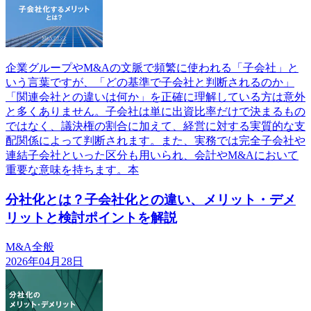
企業グループやM&Aの文脈で頻繁に使われる「子会社」と
いう言葉ですが、「どの基準で子会社と判断されるのか」
「関連会社との違いは何か」を正確に理解している方は意外
と多くありません。子会社は単に出資比率だけで決まるもの
ではなく、議決権の割合に加えて、経営に対する実質的な支
配関係によって判断されます。また、実務では完全子会社や
連結子会社といった区分も用いられ、会計やM&Aにおいて
重要な意味を持ちます。本
分社化とは？子会社化との違い、メリット・デメ
リットと検討ポイントを解説
M&A全般
2026年04月28日