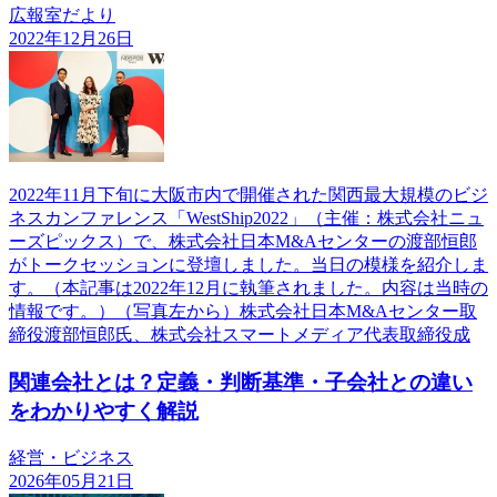
広報室だより
2022年12月26日
2022年11月下旬に大阪市内で開催された関西最大規模のビジ
ネスカンファレンス「WestShip2022」（主催：株式会社ニュ
ーズピックス）で、株式会社日本M&Aセンターの渡部恒郎
がトークセッションに登壇しました。当日の模様を紹介しま
す。（本記事は2022年12月に執筆されました。内容は当時の
情報です。）（写真左から）株式会社日本M&Aセンター取
締役渡部恒郎氏、株式会社スマートメディア代表取締役成
関連会社とは？定義・判断基準・子会社との違い
をわかりやすく解説
経営・ビジネス
2026年05月21日