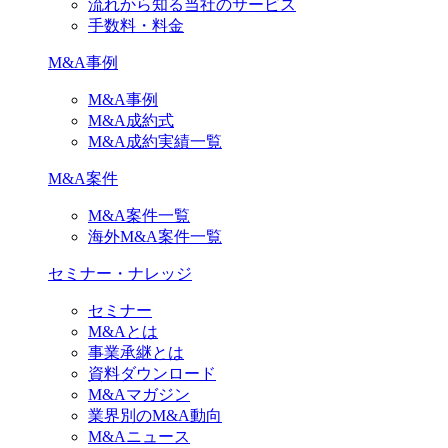
流れから知る当社のサービス
手数料・料金
M&A事例
M&A事例
M&A成約式
M&A成約実績一覧
M&A案件
M&A案件一覧
海外M&A案件一覧
セミナー・ナレッジ
セミナー
M&Aとは
事業承継とは
資料ダウンロード
M&Aマガジン
業界別のM&A動向
M&Aニュース