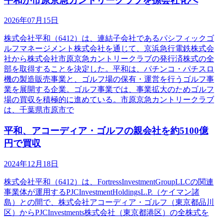
平和が市原京急カントリークラブを孫会社化へ
2026年07月15日
株式会社平和（6412）は、連結子会社であるパシフィックゴ
ルフマネージメント株式会社を通じて、京浜急行電鉄株式会
社から株式会社市原京急カントリークラブの発行済株式の全
部を取得することを決定した。平和は、パチンコ・パチスロ
機の製造販売事業と、ゴルフ場の保有・運営を行うゴルフ事
業を展開する企業。ゴルフ事業では、事業拡大のためゴルフ
場の買収を積極的に進めている。市原京急カントリークラブ
は、千葉県市原市で
平和、アコーディア・ゴルフの親会社を約5100億
円で買収
2024年12月18日
株式会社平和（6412）は、FortressInvestmentGroupLLCの関連
事業体が運用するPJCInvestmentHoldingsL.P.（ケイマン諸
島）との間で、株式会社アコーディア・ゴルフ（東京都品川
区）からPJCInvestments株式会社（東京都港区）の全株式を