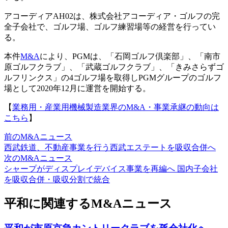
アコーディアAH02は、株式会社アコーディア・ゴルフの完
全子会社で、ゴルフ場、ゴルフ練習場等の経営を行ってい
る。
本件
M&A
により、PGMは、「石岡ゴルフ倶楽部」、「南市
原ゴルフクラブ」、「武蔵ゴルフクラブ」、「きみさらずゴ
ルフリンクス」の4ゴルフ場を取得しPGMグループのゴルフ
場として2020年12月に運営を開始する。
【
業務用・産業用機械製造業界のM&A・事業承継の動向は
こちら
】
前のM&Aニュース
西武鉄道、不動産事業を行う西武エステートを吸収合併へ
次のM&Aニュース
シャープがディスプレイデバイス事業を再編へ 国内子会社
を吸収合併・吸収分割で統合
平和に関連するM&Aニュース