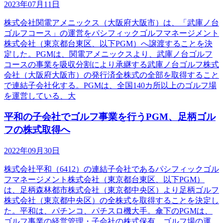
2023年07月11日
株式会社関電アメニックス（大阪府大阪市）は、「武庫ノ台
ゴルフコース」の運営をパシフィックゴルフマネージメント
株式会社（東京都台東区、以下PGM）へ譲渡することを決
定した。PGMは、関電アメニックスより、武庫ノ台ゴルフ
コースの事業を吸収分割により承継する武庫ノ台ゴルフ株式
会社（大阪府大阪市）の発行済全株式の全部を取得すること
で連結子会社化する。PGMは、全国140カ所以上のゴルフ場
を運営している、大
平和の子会社でゴルフ事業を行うPGM、足柄ゴル
フの株式取得へ
2022年09月30日
株式会社平和（6412）の連結子会社であるパシフィックゴル
フマネージメント株式会社（東京都台東区、以下PGM）
は、足柄森林都市株式会社（東京都中央区）より足柄ゴルフ
株式会社（東京都中央区）の全株式を取得することを決定し
た。平和は、パチンコ、パチスロ機大手。傘下のPGMは、
ゴルフ事業の経営管理・子会社の株式保有、ゴルフ場の運