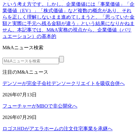
という考え方です。しかし、企業価値には「事業価値」「企
業価値（EV）」「株式価値」など複数の概念があり、それ
らを正しく理解しないまま進めてしまうと、「思っていた金
額と実際に手元へ残る金額が違う」という結果になりかねま
せん。本記事では、M&A実務の視点から、企業価値（バリ
ュエーション）の基本的
M&Aニュース検索
注目のM&Aニュース
デンソーが完全子会社デンソークリエイトを吸収合併へ
2026年07月13日
フューチャーがMBOで非公開化へ
2026年07月29日
ロゴスHDがアエラホームの注文住宅事業を承継へ