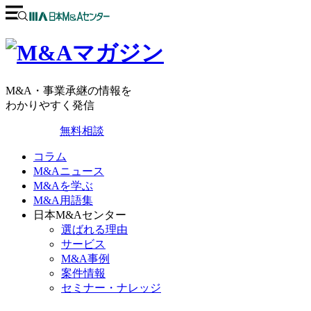
M&A・事業承継の情報を
わかりやすく発信
無料相談
コラム
M&Aニュース
M&Aを学ぶ
M&A用語集
日本M&Aセンター
選ばれる理由
サービス
M&A事例
案件情報
セミナー・ナレッジ