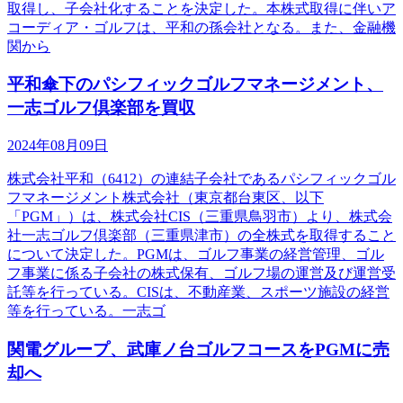
取得し、子会社化することを決定した。本株式取得に伴いア
コーディア・ゴルフは、平和の孫会社となる。また、金融機
関から
平和傘下のパシフィックゴルフマネージメント、
一志ゴルフ倶楽部を買収
2024年08月09日
株式会社平和（6412）の連結子会社であるパシフィックゴル
フマネージメント株式会社（東京都台東区、以下
「PGM」）は、株式会社CIS（三重県鳥羽市）より、株式会
社一志ゴルフ倶楽部（三重県津市）の全株式を取得すること
について決定した。PGMは、ゴルフ事業の経営管理、ゴル
フ事業に係る子会社の株式保有、ゴルフ場の運営及び運営受
託等を行っている。CISは、不動産業、スポーツ施設の経営
等を行っている。一志ゴ
関電グループ、武庫ノ台ゴルフコースをPGMに売
却へ