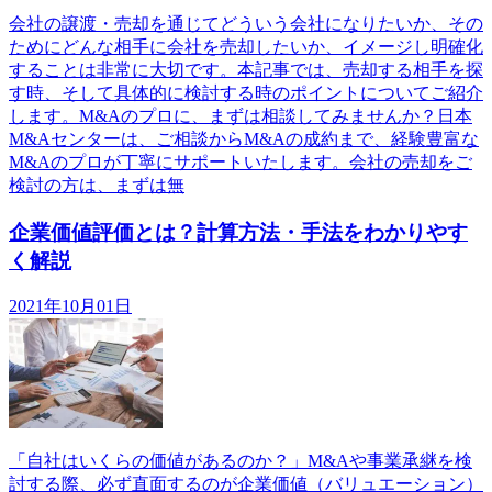
会社の譲渡・売却を通じてどういう会社になりたいか、その
ためにどんな相手に会社を売却したいか、イメージし明確化
することは非常に大切です。本記事では、売却する相手を探
す時、そして具体的に検討する時のポイントについてご紹介
します。M&Aのプロに、まずは相談してみませんか？日本
M&Aセンターは、ご相談からM&Aの成約まで、経験豊富な
M&Aのプロが丁寧にサポートいたします。会社の売却をご
検討の方は、まずは無
企業価値評価とは？計算方法・手法をわかりやす
く解説
2021年10月01日
「自社はいくらの価値があるのか？」M&Aや事業承継を検
討する際、必ず直面するのが企業価値（バリュエーション）