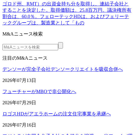
ゴロド州、RMT）の出資金持ち分を取得し、連結子会社と
することを決定した。取得価額は、25.8百万円。議決権所有
割合は、60.0％。フェローテックHDは、およびフェリーテ
ックグループは、製造業として「もの
M&Aニュース検索
注目のM&Aニュース
デンソーが完全子会社デンソークリエイトを吸収合併へ
2026年07月13日
フューチャーがMBOで非公開化へ
2026年07月29日
ロゴスHDがアエラホームの注文住宅事業を承継へ
2026年07月16日