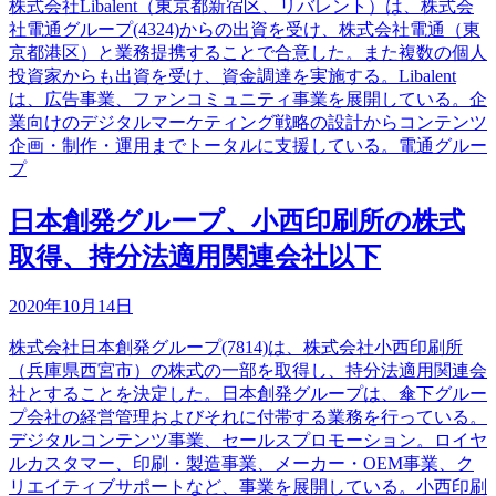
株式会社Libalent（東京都新宿区、リバレント）は、株式会
社電通グループ(4324)からの出資を受け、株式会社電通（東
京都港区）と業務提携することで合意した。また複数の個人
投資家からも出資を受け、資金調達を実施する。Libalent
は、広告事業、ファンコミュニティ事業を展開している。企
業向けのデジタルマーケティング戦略の設計からコンテンツ
企画・制作・運用までトータルに支援している。電通グルー
プ
日本創発グループ、小西印刷所の株式
取得、持分法適用関連会社以下
2020年10月14日
株式会社日本創発グループ(7814)は、株式会社小西印刷所
（兵庫県西宮市）の株式の一部を取得し、持分法適用関連会
社とすることを決定した。日本創発グループは、傘下グルー
プ会社の経営管理およびそれに付帯する業務を行っている。
デジタルコンテンツ事業、セールスプロモーション。ロイヤ
ルカスタマー、印刷・製造事業、メーカー・OEM事業、ク
リエイティブサポートなど、事業を展開している。小西印刷