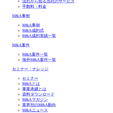
流れから知る当社のサービス
手数料・料金
M&A事例
M&A事例
M&A成約式
M&A成約実績一覧
M&A案件
M&A案件一覧
海外M&A案件一覧
セミナー・ナレッジ
セミナー
M&Aとは
事業承継とは
資料ダウンロード
M&Aマガジン
業界別のM&A動向
M&Aニュース