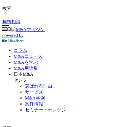
検索
無料相談
powered by
コラム
M&A
ニュース
M&Aを
学ぶ
M&A
用語集
日本M&A
センター
選ばれる理由
サービス
M&A事例
案件情報
セミナー・ナレッジ