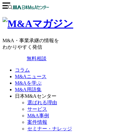
M&A・事業承継の情報を
わかりやすく発信
無料相談
コラム
M&Aニュース
M&Aを学ぶ
M&A用語集
日本M&Aセンター
選ばれる理由
サービス
M&A事例
案件情報
セミナー・ナレッジ