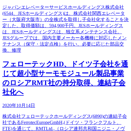
ジャパンエレベーターサービスホールディングス株式会社
(6544、JESホールディングス)は、株式会社関西エレベータ
ー（大阪府大阪市）の全株式を取得し子会社化することを決
定した。取得価額は、594,900千円。JESホールディングス
は、JESホールディングスは、独立系メンテナンス会社。
JESグループでは、国内主要メーカー各機種に対応したメン
テナンス（保守・法定点検）を行い、必要に応じた部品交
換、修理
フェローテックHD、ドイツ子会社を通
じて超小型サーモモジュール製品事業
のロシアRMT社の持分取得、連結子会
社化へ
2020年10月14日
株式会社フェローテックホールディングス(6890)の連結子会
社であるFerrotecEuropeGmbH,(ドイツ・フランクフルト、
FTE)を通じて、RMTLtd.,（ロシア連邦共和国ニジニ・ノヴ