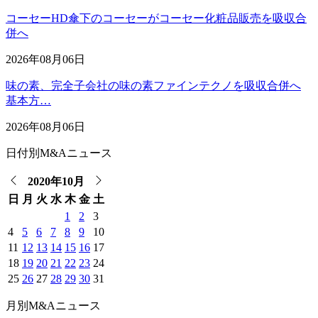
コーセーHD傘下のコーセーがコーセー化粧品販売を吸収合
併へ
2026年08月06日
味の素、完全子会社の味の素ファインテクノを吸収合併へ
基本方…
2026年08月06日
日付別M&Aニュース
2020年10月
日
月
火
水
木
金
土
1
2
3
4
5
6
7
8
9
10
11
12
13
14
15
16
17
18
19
20
21
22
23
24
25
26
27
28
29
30
31
月別M&Aニュース