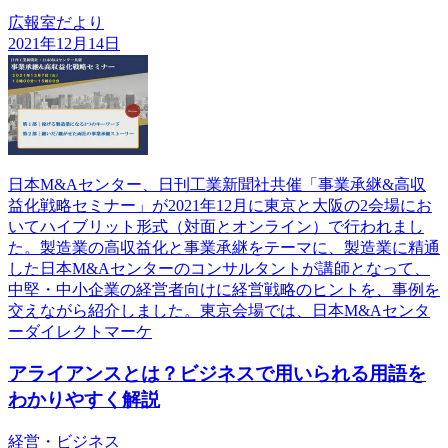
広報室だより
2021年12月14日
日本M&Aセンター、日刊工業新聞社共催「事業承継&高収
益化戦略セミナー」が2021年12月に東京と大阪の2会場にお
いてハイブリット形式（対面とオンライン）で行われまし
た。製造業の高収益化と事業承継をテーマに、製造業に精通
した日本M&Aセンターのコンサルタントが講師となって、
中堅・中小企業の経営者向けに経営戦略のヒントを、事例を
交えながら紹介しました。東京会場では、日本M&Aセンタ
ーダイレクトマーケ
アライアンスとは？ビジネスで用いられる用語を
わかりやすく解説
経営・ビジネス