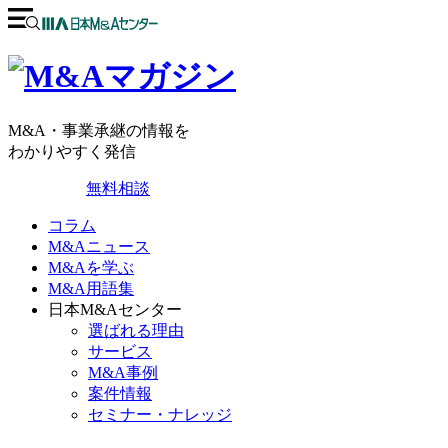
M&A・事業承継の情報を
わかりやすく発信
無料相談
コラム
M&Aニュース
M&Aを学ぶ
M&A用語集
日本M&Aセンター
選ばれる理由
サービス
M&A事例
案件情報
セミナー・ナレッジ