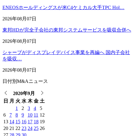
ENEOSホールディングスが米C4ケミカル大手TPC Hol…
2026年08月07日
東邦HDが完全子会社の東邦システムサービスを吸収合併へ
2026年08月07日
シャープがディスプレイデバイス事業を再編へ 国内子会社
を吸収…
2026年08月07日
日付別M&Aニュース
2020年9月
日
月
火
水
木
金
土
1
2
3
4
5
6
7
8
9
10
11
12
13
14
15
16
17
18
19
20
21
22
23
24
25
26
27
28
29
30