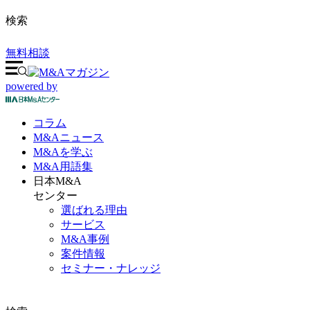
検索
無料相談
powered by
コラム
M&A
ニュース
M&Aを
学ぶ
M&A
用語集
日本M&A
センター
選ばれる理由
サービス
M&A事例
案件情報
セミナー・ナレッジ