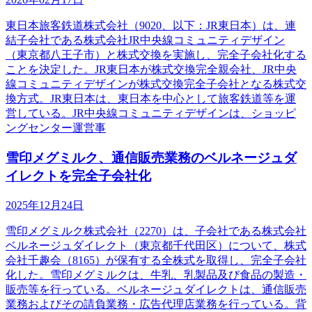
東日本旅客鉄道株式会社（9020、以下：JR東日本）は、連
結子会社である株式会社JR中央線コミュニティデザイン
（東京都八王子市）と株式交換を実施し、完全子会社化する
ことを決定した。JR東日本が株式交換完全親会社、JR中央
線コミュニティデザインが株式交換完全子会社となる株式交
換方式。JR東日本は、東日本を中心として旅客鉄道等を運
営している。JR中央線コミュニティデザインは、ショッピ
ングセンター運営事
雪印メグミルク、通信販売業務のベルネージュダ
イレクトを完全子会社化
2025年12月24日
雪印メグミルク株式会社（2270）は、子会社である株式会社
ベルネージュダイレクト（東京都千代田区）について、株式
会社千趣会（8165）が保有する全株式を取得し、完全子会社
化した。雪印メグミルクは、牛乳、乳製品及び食品の製造・
販売等を行っている。ベルネージュダイレクトは、通信販売
業務およびその請負業務・広告代理店業務を行っている。背