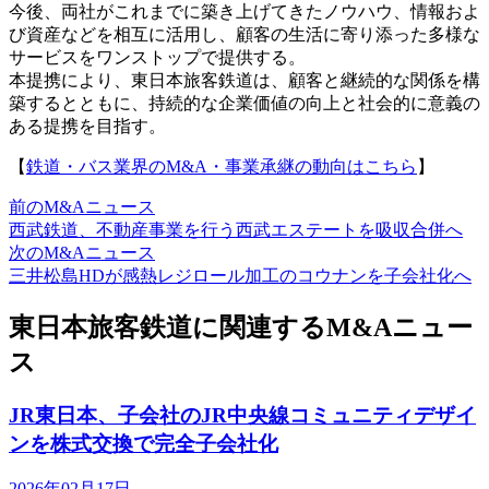
今後、両社がこれまでに築き上げてきたノウハウ、情報およ
び資産などを相互に活用し、顧客の生活に寄り添った多様な
サービスをワンストップで提供する。
本提携により、東日本旅客鉄道は、顧客と継続的な関係を構
築するとともに、持続的な企業価値の向上と社会的に意義の
ある提携を目指す。
【
鉄道・バス業界のM&A・事業承継の動向はこちら
】
前のM&Aニュース
西武鉄道、不動産事業を行う西武エステートを吸収合併へ
次のM&Aニュース
三井松島HDが感熱レジロール加工のコウナンを子会社化へ
東日本旅客鉄道に関連するM&Aニュー
ス
JR東日本、子会社のJR中央線コミュニティデザイ
ンを株式交換で完全子会社化
2026年02月17日