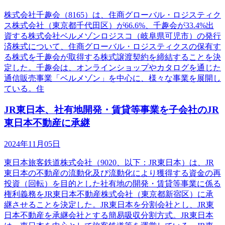
株式会社千趣会（8165）は、住商グローバル・ロジスティク
ス株式会社（東京都千代田区）が66.6%、千趣会が33.4%出
資する株式会社ベルメゾンロジスコ（岐阜県可児市）の発行
済株式について、住商グローバル・ロジスティクスの保有す
る株式を千趣会が取得する株式譲渡契約を締結することを決
定した。千趣会は、オンラインショップやカタログを通じた
通信販売事業「ベルメゾン」を中心に、様々な事業を展開し
ている。住
JR東日本、社有地開発・賃貸等事業を子会社のJR
東日本不動産に承継
2024年11月05日
東日本旅客鉄道株式会社（9020、以下：JR東日本）は、JR
東日本の不動産の流動化及び流動化により獲得する資金の再
投資（回転）を目的とした社有地の開発・賃貸等事業に係る
権利義務をJR東日本不動産株式会社（東京都新宿区）に承
継させることを決定した。JR東日本を分割会社とし、JR東
日本不動産を承継会社とする簡易吸収分割方式。JR東日本