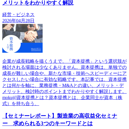
メリットをわかりやすく解説
経営・ビジネス
2026年04月28日
企業が成長戦略を描くうえで、「資本提携」という選択肢が
検討される場面は少なくありません。資本提携は、単独での
成長が難しい場合や、新たな市場・技術へスピーディーにア
クセスしたい場合に有効な戦略です。本記事では、資本提携
とは何かを軸に、業務提携・M&Aとの違い、メリット・デ
メリット、検討時のポイントまでわかりやすく解説します。
mokuji]資本提携とは？資本提携とは、企業同士が資本（株
式）を持ち合う、
【セミナーレポート】製造業の高収益化セミナ
ー 求められる3つのキーワードとは