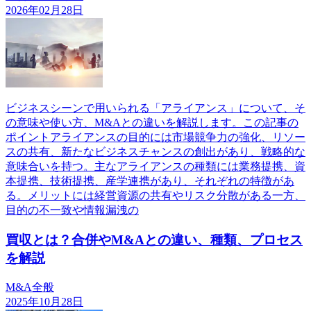
2026年02月28日
ビジネスシーンで用いられる「アライアンス」について、そ
の意味や使い方、M&Aとの違いを解説します。この記事の
ポイントアライアンスの目的には市場競争力の強化、リソー
スの共有、新たなビジネスチャンスの創出があり、戦略的な
意味合いを持つ。主なアライアンスの種類には業務提携、資
本提携、技術提携、産学連携があり、それぞれの特徴があ
る。メリットには経営資源の共有やリスク分散がある一方、
目的の不一致や情報漏洩の
買収とは？合併やM&Aとの違い、種類、プロセス
を解説
M&A全般
2025年10月28日