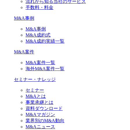
流れから知る当社のサービス
手数料・料金
M&A事例
M&A事例
M&A成約式
M&A成約実績一覧
M&A案件
M&A案件一覧
海外M&A案件一覧
セミナー・ナレッジ
セミナー
M&Aとは
事業承継とは
資料ダウンロード
M&Aマガジン
業界別のM&A動向
M&Aニュース