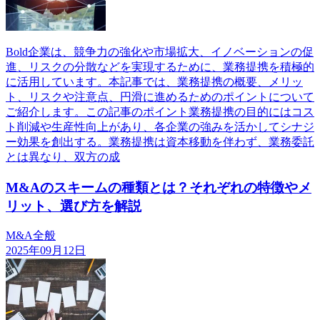
Bold企業は、競争力の強化や市場拡大、イノベーションの促
進、リスクの分散などを実現するために、業務提携を積極的
に活用しています。本記事では、業務提携の概要、メリッ
ト、リスクや注意点、円滑に進めるためのポイントについて
ご紹介します。この記事のポイント業務提携の目的にはコス
ト削減や生産性向上があり、各企業の強みを活かしてシナジ
ー効果を創出する。業務提携は資本移動を伴わず、業務委託
とは異なり、双方の成
M&Aのスキームの種類とは？それぞれの特徴やメ
リット、選び方を解説
M&A全般
2025年09月12日