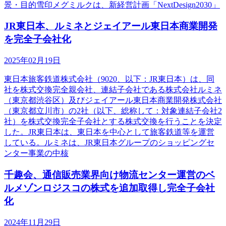
景・目的雪印メグミルクは、新経営計画「NextDesign2030」
JR東日本、ルミネとジェイアール東日本商業開発
を完全子会社化
2025年02月19日
東日本旅客鉄道株式会社（9020、以下：JR東日本）は、同
社を株式交換完全親会社、連結子会社である株式会社ルミネ
（東京都渋谷区）及びジェイアール東日本商業開発株式会社
（東京都立川市）の2社（以下、総称して：対象連結子会社2
社）を株式交換完全子会社とする株式交換を行うことを決定
した。JR東日本は、東日本を中心として旅客鉄道等を運営
している。ルミネは、JR東日本グループのショッピングセ
ンター事業の中核
千趣会、通信販売業界向け物流センター運営のベ
ルメゾンロジスコの株式を追加取得し完全子会社
化
2024年11月29日