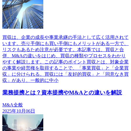
買収は、企業の成長や事業承継の手法として広く活用されて
います。売り手側にも買い手側にもメリットがある一方で、
リスクもあるため注意が必要です。本記事では、買収と合
併、M&Aの違いをはじめ、買収の種類やプロセスをわかり
やすく解説します。この記事のポイント買収とは、対象企業
の事業や経営権を取得することで、「事業買収」と「企業買
収」に分けられる。買収には「友好的買収」と「同意なき買
収」があり、一般的に中小
業務提携とは？資本提携やM&Aとの違いを解説
M&A全般
2025年10月06日