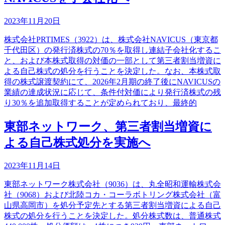
2023年11月20日
株式会社PRTIMES（3922）は、株式会社NAVICUS（東京都
千代田区）の発行済株式の70％を取得し連結子会社化するこ
と、および本株式取得の対価の一部として第三者割当増資に
よる自己株式の処分を行うことを決定した。なお、本株式取
得の株式譲渡契約にて、2026年2月期の終了後にNAVICUSの
業績の達成状況に応じて、条件付対価により発行済株式の残
り30％を追加取得することが定められており、最終的
東部ネットワーク、第三者割当増資に
よる自己株式処分を実施へ
2023年11月14日
東部ネットワーク株式会社（9036）は、丸全昭和運輸株式会
社（9068）および北陸コカ・コーラボトリング株式会社（富
山県高岡市）を処分予定先とする第三者割当増資による自己
株式の処分を行うことを決定した。処分株式数は、普通株式