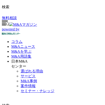
検索
無料相談
powered by
コラム
M&A
ニュース
M&Aを
学ぶ
M&A
用語集
日本M&A
センター
選ばれる理由
サービス
M&A事例
案件情報
セミナー・ナレッジ