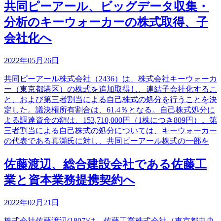
共同ピーアール、ビッグデータ収集・
分析のキーウォーカーの株式取得、子
会社化へ
2022年05月26日
共同ピーアール株式会社（2436）は、株式会社キーウォーカ
ー（東京都港区）の株式を追加取得し、連結子会社化するこ
と、および第三者割当による自己株式の処分を行うことを決
定した。議決権所有割合は、61.4％となる。自己株式処分に
よる調達資金の額は、153,710,000円（1株につき809円）。第
三者割当による自己株式の処分については、キーウォーカー
の代表である真瀬氏に対し、共同ピーアール株式の一部を
佐藤渡辺、総合建設会社である佐藤工
業と資本業務提携契約へ
2022年02月21日
株式会社佐藤渡辺(1807)は、佐藤工業株式会社（東京都中央