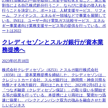
の発行済株式の一部を取得し完全子会社化すること、第三者
割当による自己株式処分行うこと、ならびに資金の借入れを
行うことを決定した。ポートは、人材支援サービス、リフォ
ーム、ファイナンス、エネルギー領域などで事業を展開して
いる。INEは、ユーザー向け電気ガス比較サービス、エネル
ギー事業者向け業務支援サービス等の提供を行っている。ポ
ートは2022
クレディセゾンとスルガ銀行が資本業
務提携へ
2023年05月18日
株式会社クレディセゾン（8253）とスルガ銀行株式会社
（8358）は、資本業務提携を締結した。クレディセゾンは、
クレジットカード会社。スルガ銀行は、静岡県・神奈川県を
地盤とする地方銀行。両社はこれまでに、2023年2月6日より
「つなぎ融資（クレディセゾン保証）」の取り扱いを開始す
る等の協業を行っている。本提携により両社は、緊密かつ迅
速に協業し、バンクとノンバンク双方の強みを融合させた新
しいビジネス