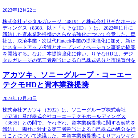
2023年12月22日
株式会社デジタルガレージ（4819）と株式会社りそなホール
ディングス（8308、以下「りそなHD」）は、2022年11月に
締結した資本業務提携のさらなる強化について合意した。両
社は、決済事業・次世代Fintech事業の提携強化に加え、新た
にスタートアップ投資とオープンイノベーション事業の協業
を開始する。なお、本提携強化に伴い、りそなHDは、デジ
タルガレージの第三者割当による自己株式処分と市場買付を
アカツキ、ソニーグループ・コーエー
テクモHDと資本業務提携
2023年12月20日
株式会社アカツキ（3932）は、ソニーグループ株式会社
（6758）及び株式会社コーエーテクモホールディングス
（3635）との間で、それぞれ、資本業務提携に関する契約を
締結し、両社に対する第三者割当による自己株式の処分を行
うことについて決議した。本資本業務提携によりアカツキグ