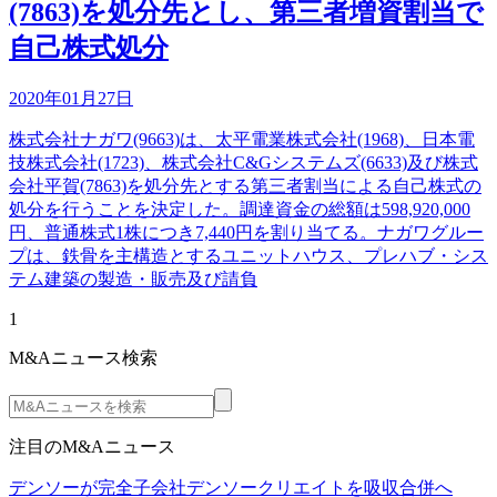
(7863)を処分先とし、第三者増資割当で
自己株式処分
2020年01月27日
株式会社ナガワ(9663)は、太平電業株式会社(1968)、日本電
技株式会社(1723)、株式会社C&Gシステムズ(6633)及び株式
会社平賀(7863)を処分先とする第三者割当による自己株式の
処分を行うことを決定した。調達資金の総額は598,920,000
円、普通株式1株につき7,440円を割り当てる。ナガワグルー
プは、鉄骨を主構造とするユニットハウス、プレハブ・シス
テム建築の製造・販売及び請負
1
M&Aニュース検索
注目のM&Aニュース
デンソーが完全子会社デンソークリエイトを吸収合併へ