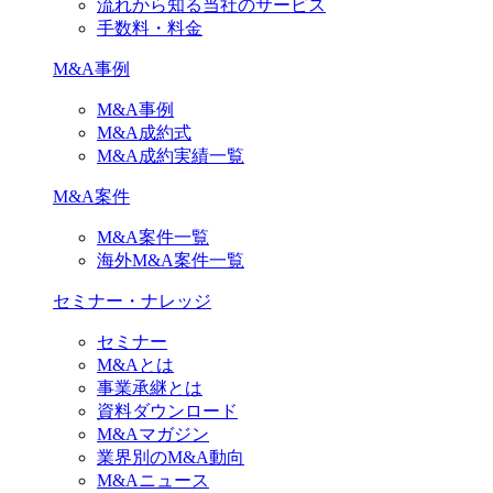
流れから知る当社のサービス
手数料・料金
M&A事例
M&A事例
M&A成約式
M&A成約実績一覧
M&A案件
M&A案件一覧
海外M&A案件一覧
セミナー・ナレッジ
セミナー
M&Aとは
事業承継とは
資料ダウンロード
M&Aマガジン
業界別のM&A動向
M&Aニュース