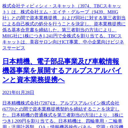
株式会社ティビィシィ・スキャット（3974、TBCスキャッ
ト）は、株式会社エム・エイチ・グループ（9439、MHG
社）との間で資本業務提携、および同社に対する第三者割当
による自己株式の処分を行うことを決定し、資本業務提携に
係る基本合意書を締結した。第三者割当の方法により、
MHG社に1株につき1,241円で全株式を割り当てる。TBCス
キャットは、美容サロン向けICT事業、中小企業向けビジネ
スサービス
日本精機、電子部品事業及び車載情報
機器事業を展開するアルプスアルパイ
ンと資本業務提携へ
2021年01月28日
日本精機株式会社(7287)は、アルプスアルパイン株式会社
(6770)との間で資本業務提携契約を締結することを決定し
た。日本精機の普通株式を第三者割当の方法により、1株に
つき1,209円を割り当てる。日本精機は、四輪車用・二輪車
用・汎用計器類、OA・情報機器操作パネル、空調・住設機