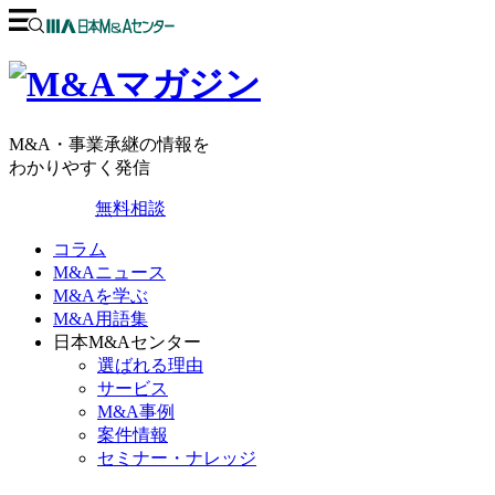
M&A・事業承継の情報を
わかりやすく発信
無料相談
コラム
M&Aニュース
M&Aを学ぶ
M&A用語集
日本M&Aセンター
選ばれる理由
サービス
M&A事例
案件情報
セミナー・ナレッジ