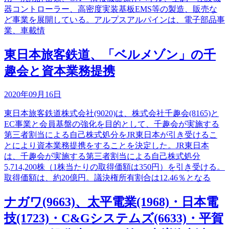
器コントローラー、高密度実装基板EMS等の製造、販売な
ど事業を展開している。アルプスアルパインは、電子部品事
業、車載情
東日本旅客鉄道、「ベルメゾン」の千
趣会と資本業務提携
2020年09月16日
東日本旅客鉄道株式会社(9020)は、株式会社千趣会(8165)と
EC事業と会員基盤の強化を目的として、千趣会が実施する
第三者割当による自己株式処分をJR東日本が引き受けるこ
とにより資本業務提携をすることを決定した。JR東日本
は、千趣会が実施する第三者割当による自己株式処分
5,714,200株（1株当たりの取得価額は350円）を引き受ける。
取得価額は、約20億円。議決権所有割合は12.46％となる
ナガワ(9663)、太平電業(1968)・日本電
技(1723)・C&Gシステムズ(6633)・平賀