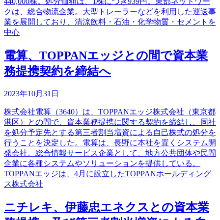
440,000株。処分価額は、1株につき939円。東部ネットワー
クは、総合物流企業。大型トレーラーなどを利用した運送事
業を展開しており、清涼飲料・石油・化学物質・セメントを
中心
電算、TOPPANエッジとの間で資本業
務提携契約を締結へ
2023年10月31日
株式会社電算（3640）は、TOPPANエッジ株式会社（東京都
港区）との間で、資本業務提携に関する契約を締結し、同社
を処分予定先とする第三者割当増資による自己株式の処分を
行うことを決定した。電算は、長野に本社を置くシステム開
発会社。総合情報サービス企業として、地方公共団体や民間
企業に各種システムやソリューションを提供している。
TOPPANエッジは、4月に設立したTOPPANホールディング
ス株式会社
ニチレキ、伊藤忠エネクスとの資本業