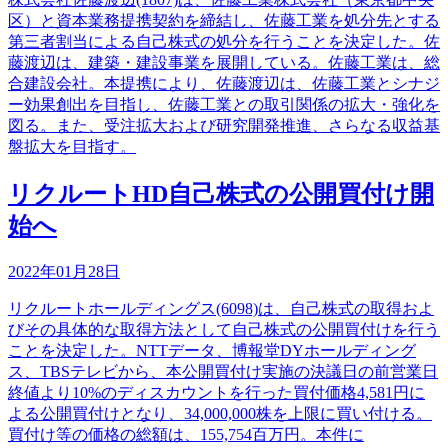
区）と資本業務提携契約を締結し、佐藤工業を処分先とする
第三者割当による自己株式の処分を行うことを決定した。佐
藤渡辺は、建築・建設事業を展開している。佐藤工業は、総
合建設会社。本提携により、佐藤渡辺は、佐藤工業とシナジ
ー効果創出を目指し、佐藤工業との取引関係の拡大・強化を
図る。また、受注拡大および研究開発推進、さらなる収益基
盤拡大を目指す。
リクルートHD自己株式の公開買付け開
始へ
2022年01月28日
リクルートホールディングス(6098)は、自己株式の取得およ
びその具体的な取得方法として自己株式の公開買付けを行う
ことを決定した。NTTデータ、博報堂DYホールディング
ス、TBSテレビから、本公開買付け実施の決議日の前営業日
終値より10%のディスカウントを行った買付価格4,581円に
よる公開買付けとなり、34,000,000株を上限に買い付ける。
買付け等の価格の総額は、155,754百万円。本件に