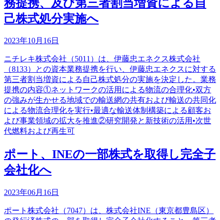
務提携、及び第三者割当増資による自
己株式処分実施へ
2023年10月16日
ニチレキ株式会社（5011）は、伊藤忠エネクス株式会社
（8133）との資本業務提携を行い、伊藤忠エネクスに対する
第三者割当増資による自己株式処分の実施を決定した。業務
提携の内容①ネットワークの活用による物流の合理化•双方
の強みが生かせる地域での輸送網の共有および輸送の共同化
による物流合理化を実行•最適な輸送体制構築による顧客お
よび事業領域の拡大を推進②研究開発と新技術の活用•次世
代燃料および再生可
ポート、INEの一部株式を取得し完全子
会社化へ
2023年06月16日
ポート株式会社（7047）は、株式会社INE（東京都豊島区）