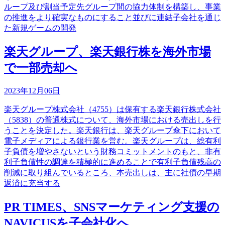
ループ及び割当予定先グループ間の協力体制を構築し、事業
の推進をより確実なものにすること並びに連結子会社を通じ
た新規ゲームの開発
楽天グループ、楽天銀行株を海外市場
で一部売却へ
2023年12月06日
楽天グループ株式会社（4755）は保有する楽天銀行株式会社
（5838）の普通株式について、海外市場における売出しを行
うことを決定した。楽天銀行は、楽天グループ傘下において
電子メディアによる銀行業を営む。楽天グループは、総有利
子負債を増やさないという財務コミットメントのもと、非有
利子負債性の調達を積極的に進めることで有利子負債残高の
削減に取り組んでいるところ、本売出しは、主に社債の早期
返済に充当する
PR TIMES、SNSマーケティング支援の
NAVICUSを子会社化へ