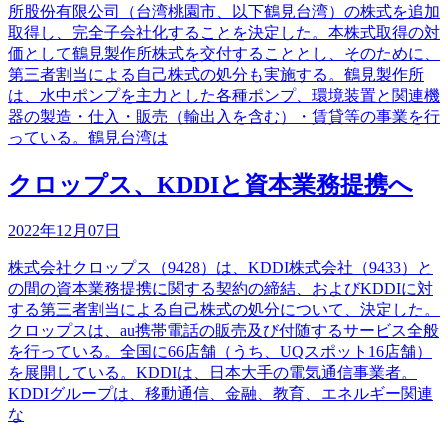
所股份有限公司（台湾桃園市、以下鶴見台湾）の株式を追加
取得し、完全子会社化することを決定した。本株式取得の対
価として鶴見製作所株式を交付することとし、そのために、
第三者割当による自己株式の処分も実施する。鶴見製作所
は、水中ポンプを主力とした各種ポンプ、環境装置と関連機
器の製造・仕入・販売（輸出入を含む）・賃貸等の事業を行
っている。鶴見台湾は
クロップス、KDDIと資本業務提携へ
2022年12月07日
株式会社クロップス（9428）は、KDDI株式会社（9433）と
の間の資本業務提携に関する契約の締結、およびKDDIに対
する第三者割当による自己株式の処分について、決定した。
クロップスは、au携帯電話の販売及び付随するサービス全般
を行っている。全国に66店舗（うち、UQスポット16店舗）
を展開している。KDDIは、日本大手の電気通信事業者。
KDDIグループは、移動通信、金融、教育、エネルギー関連
な