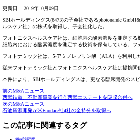
更新日：
2019年10月09日
SBIホールディングス(8473)の子会社であるphotonamic Gm
ルスケア社）の株式を取得し、子会社化した。
フォトニクスヘルスケア社は、細胞内の酸素濃度を測定する
細胞内における酸素濃度を測定する技術を保有している。フォ
フォトナミック社は、5-アミノレブリン酸（ALA）を利用
従来フォトナミック社とフォトニクスヘルスケア社は提携関
本件により、SBIホールディングスは、更なる臨床開発のス
前のM&Aニュース
西武鉄道、不動産事業を行う西武エステートを吸収合併へ
次のM&Aニュース
石油資源開発が米Fundare社4社の全持分を取得へ
この記事に関連するタグ
株式譲渡