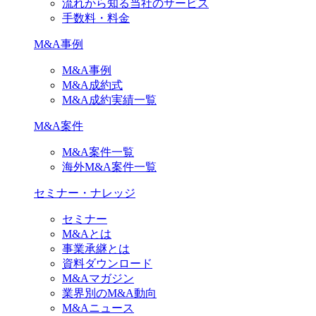
流れから知る当社のサービス
手数料・料金
M&A事例
M&A事例
M&A成約式
M&A成約実績一覧
M&A案件
M&A案件一覧
海外M&A案件一覧
セミナー・ナレッジ
セミナー
M&Aとは
事業承継とは
資料ダウンロード
M&Aマガジン
業界別のM&A動向
M&Aニュース