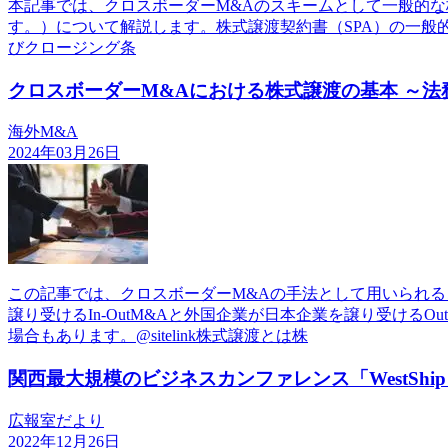
本記事では、クロスボーダーM&Aのスキームとして一般的な株式譲渡の場合
す。）について解説します。株式譲渡契約書（SPA）の一
びクロージング条
クロスボーダーM&Aにおける株式譲渡の基本 ～法
海外M&A
2024年03月26日
この記事では、クロスボーダーM&Aの手法として用いられ
譲り受けるIn-OutM&Aと外国企業が日本企業を譲り受ける
場合もあります。@sitelink株式譲渡とは株
関西最大規模のビジネスカンファレンス「WestShip 
広報室だより
2022年12月26日