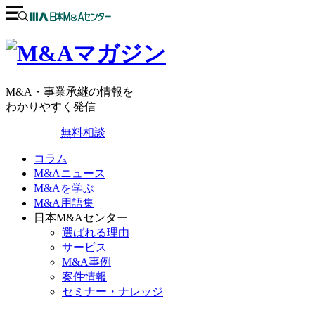
M&A・事業承継の情報を
わかりやすく発信
無料相談
コラム
M&Aニュース
M&Aを学ぶ
M&A用語集
日本M&Aセンター
選ばれる理由
サービス
M&A事例
案件情報
セミナー・ナレッジ