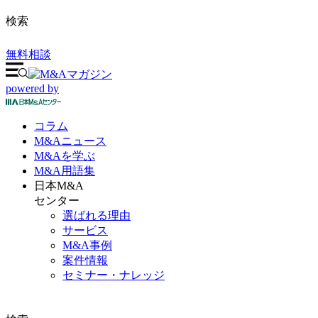
検索
無料相談
powered by
コラム
M&A
ニュース
M&Aを
学ぶ
M&A
用語集
日本M&A
センター
選ばれる理由
サービス
M&A事例
案件情報
セミナー・ナレッジ