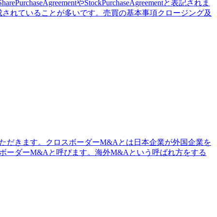
reementやStockPurchaseAgreementと表記されま
成されていることが多いです。売買の基本事項クロージング及
ただきます。クロスボーダーM&Aとは日本企業が外国企業を
ロスボーダーM&Aと呼びます。海外M&Aという呼ばれ方をする