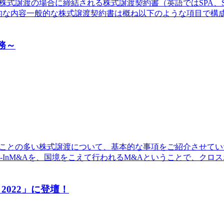
に締結される株式譲渡契約書（英語ではSPA、SharePurchaseAg
般的な内容一般的な株式譲渡契約書は概ね以下のような項目で構
務～
ることの多い株式譲渡について、基本的な事項をご紹介させてい
Out-InM&Aを、国境をこえて行われるM&Aということで、ク
2022」に登壇！