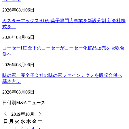
2026年08月06日
ミスターマックスHDが菓子専門店事業を新設分割 新会社株
式を…
2026年08月06日
コーセーHD傘下のコーセーがコーセー化粧品販売を吸収合
併へ
2026年08月06日
味の素、完全子会社の味の素ファインテクノを吸収合併へ
基本方…
2026年08月06日
日付別M&Aニュース
2019年10月
日
月
火
水
木
金
土
1
2
3
4
5