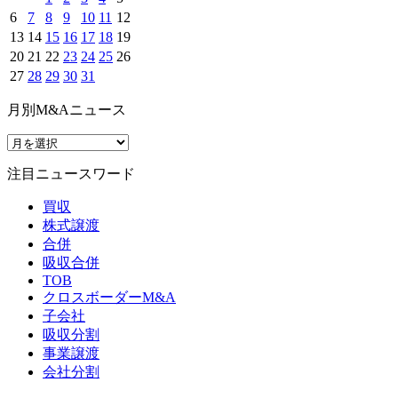
6
7
8
9
10
11
12
13
14
15
16
17
18
19
20
21
22
23
24
25
26
27
28
29
30
31
月別M&Aニュース
注目ニュースワード
買収
株式譲渡
合併
吸収合併
TOB
クロスボーダーM&A
子会社
吸収分割
事業譲渡
会社分割