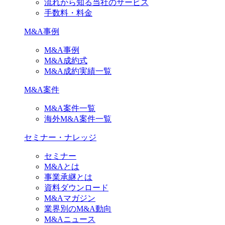
流れから知る当社のサービス
手数料・料金
M&A事例
M&A事例
M&A成約式
M&A成約実績一覧
M&A案件
M&A案件一覧
海外M&A案件一覧
セミナー・ナレッジ
セミナー
M&Aとは
事業承継とは
資料ダウンロード
M&Aマガジン
業界別のM&A動向
M&Aニュース