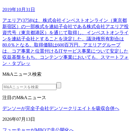
2019年10月31日
アエリア(3758)は、株式会社インベストオンライン（東京都
新宿区）の一部株式を連結子会社である株式会社アエリア投
資弐号（東京都港区）を通じて取得し、インベストオンライ
ンを連結子会社とすることを決定した。議決権所有割合は
80.0％となる。取得価額は600百万円。アエリアグループ
は、コア事業と位置付けるITサービス事業について安定した
収益基盤をもち、コンテンツ事業においても、スマートフォ
ン・タブレッ
M&Aニュース検索
注目のM&Aニュース
デンソーが完全子会社デンソークリエイトを吸収合併へ
2026年07月13日
フューチャーがMBOで非公開化へ