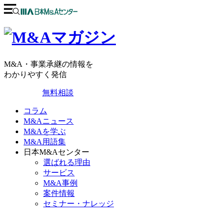
M&A・事業承継の情報を
わかりやすく発信
無料相談
コラム
M&Aニュース
M&Aを学ぶ
M&A用語集
日本M&Aセンター
選ばれる理由
サービス
M&A事例
案件情報
セミナー・ナレッジ