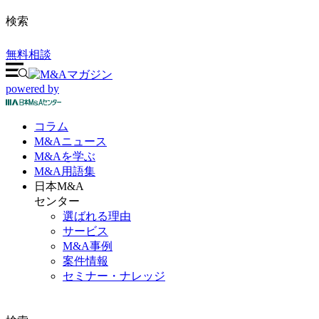
検索
無料相談
powered by
コラム
M&A
ニュース
M&Aを
学ぶ
M&A
用語集
日本M&A
センター
選ばれる理由
サービス
M&A事例
案件情報
セミナー・ナレッジ