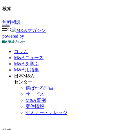
検索
無料相談
powered by
コラム
M&A
ニュース
M&Aを
学ぶ
M&A
用語集
日本M&A
センター
選ばれる理由
サービス
M&A事例
案件情報
セミナー・ナレッジ