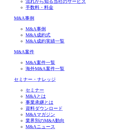
流れから知る当社のサービス
手数料・料金
M&A事例
M&A事例
M&A成約式
M&A成約実績一覧
M&A案件
M&A案件一覧
海外M&A案件一覧
セミナー・ナレッジ
セミナー
M&Aとは
事業承継とは
資料ダウンロード
M&Aマガジン
業界別のM&A動向
M&Aニュース