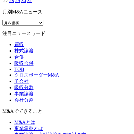
27
28
29
30
31
月別M&Aニュース
注目ニュースワード
買収
株式譲渡
合併
吸収合併
TOB
クロスボーダーM&A
子会社
吸収分割
事業譲渡
会社分割
M&Aでできること
M&Aとは
事業承継とは