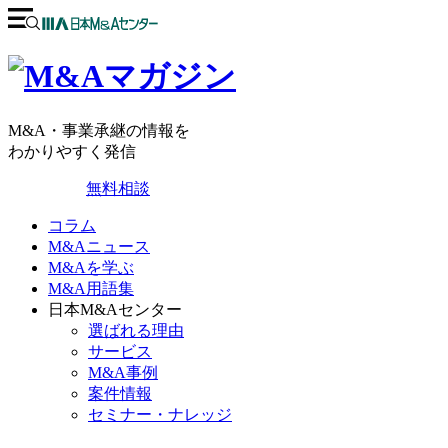
M&A・事業承継の情報を
わかりやすく発信
無料相談
コラム
M&Aニュース
M&Aを学ぶ
M&A用語集
日本M&Aセンター
選ばれる理由
サービス
M&A事例
案件情報
セミナー・ナレッジ