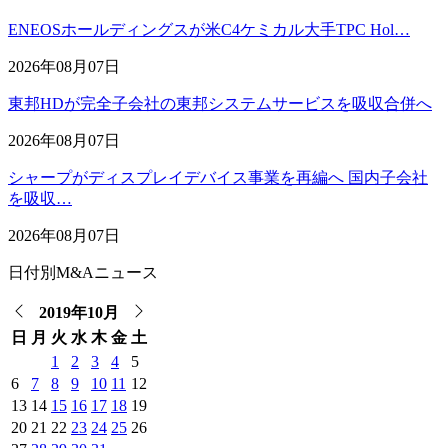
ENEOSホールディングスが米C4ケミカル大手TPC Hol…
2026年08月07日
東邦HDが完全子会社の東邦システムサービスを吸収合併へ
2026年08月07日
シャープがディスプレイデバイス事業を再編へ 国内子会社
を吸収…
2026年08月07日
日付別M&Aニュース
2019年10月
日
月
火
水
木
金
土
1
2
3
4
5
6
7
8
9
10
11
12
13
14
15
16
17
18
19
20
21
22
23
24
25
26