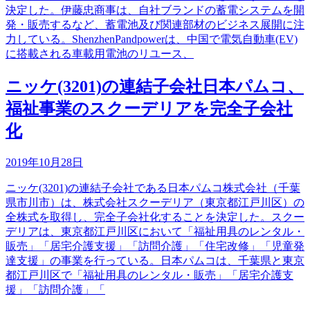
決定した。伊藤忠商事は、自社ブランドの蓄電システムを開
発・販売するなど、蓄電池及び関連部材のビジネス展開に注
力している。ShenzhenPandpowerは、中国で電気自動車(EV)
に搭載される車載用電池のリユース、
ニッケ(3201)の連結子会社日本パムコ、
福祉事業のスクーデリアを完全子会社
化
2019年10月28日
ニッケ(3201)の連結子会社である日本パムコ株式会社（千葉
県市川市）は、株式会社スクーデリア（東京都江戸川区）の
全株式を取得し、完全子会社化することを決定した。スクー
デリアは、東京都江戸川区において「福祉用具のレンタル・
販売」「居宅介護支援」「訪問介護」「住宅改修」「児童発
達支援」の事業を行っている。日本パムコは、千葉県と東京
都江戸川区で「福祉用具のレンタル・販売」「居宅介護支
援」「訪問介護」「