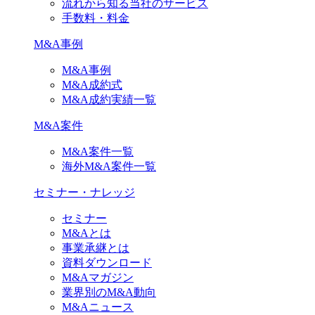
流れから知る当社のサービス
手数料・料金
M&A事例
M&A事例
M&A成約式
M&A成約実績一覧
M&A案件
M&A案件一覧
海外M&A案件一覧
セミナー・ナレッジ
セミナー
M&Aとは
事業承継とは
資料ダウンロード
M&Aマガジン
業界別のM&A動向
M&Aニュース