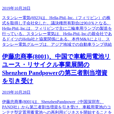
2019年10月28日
スタンレー電気(6923)は、Hella-Phil.,Inc.（フィリピン）の株
式を取得し子会社化した。議決権所有割合は90.0％となる。
Hella-Phil.,Inc.は、フィリピンで主に二輪車用ランプの製造を
行っている。スタンレー電気は、Hella-Phil.,Inc.の親会社であ
るドイツのHella社と協業関係にある。本件M&Aにより、ス
タンレー電気グループは、アジア地域での自動車ランプ供給
伊藤忠商事(8001)、中国で車載用電池リ
ユース・リサイクル事業展開の
Shenzhen Pandpowerの第三者割当増資
を引き受け
2019年10月28日
伊藤忠商事(8001)は、ShenzhenPandpower（中国深圳市、
PAND社）から第三者割当増資を引き受け、車載用電池のコ
ンテナ型定置用蓄電池への再利用ビジネスを開始することを