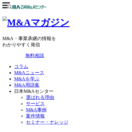
M&A・事業承継の情報を
わかりやすく発信
無料相談
コラム
M&Aニュース
M&Aを学ぶ
M&A用語集
日本M&Aセンター
選ばれる理由
サービス
M&A事例
案件情報
セミナー・ナレッジ