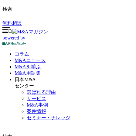
検索
無料相談
powered by
コラム
M&A
ニュース
M&Aを
学ぶ
M&A
用語集
日本M&A
センター
選ばれる理由
サービス
M&A事例
案件情報
セミナー・ナレッジ