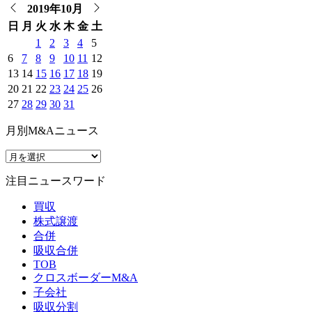
2019年10月
日
月
火
水
木
金
土
1
2
3
4
5
6
7
8
9
10
11
12
13
14
15
16
17
18
19
20
21
22
23
24
25
26
27
28
29
30
31
月別M&Aニュース
注目ニュースワード
買収
株式譲渡
合併
吸収合併
TOB
クロスボーダーM&A
子会社
吸収分割