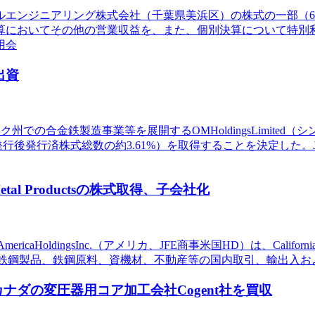
ルエンジニアリング株式会社（千葉県美浜区）の株式の一部（66
算においてその他の営業収益を、また、個別決算について特別
用会
出資
での合金鉄製造事業等を展開するOMHoldingsLimited
発行後発行済株式総数の約3.61%）を取得することを決定した
Metal Productsの株式取得、子会社化
HoldingsInc.（アメリカ、JFE商事米国HD）は、California
は、鉄鋼製品、鉄鋼原料、資機材、不動産等の国内取引、輸出入お
、カナダの変圧器用コア加工会社Cogent社を買収