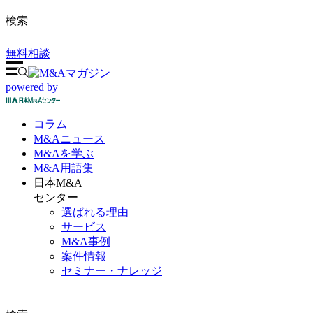
検索
無料相談
powered by
コラム
M&A
ニュース
M&Aを
学ぶ
M&A
用語集
日本M&A
センター
選ばれる理由
サービス
M&A事例
案件情報
セミナー・ナレッジ