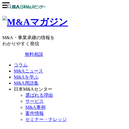
M&A・事業承継の情報を
わかりやすく発信
無料相談
コラム
M&Aニュース
M&Aを学ぶ
M&A用語集
日本M&Aセンター
選ばれる理由
サービス
M&A事例
案件情報
セミナー・ナレッジ