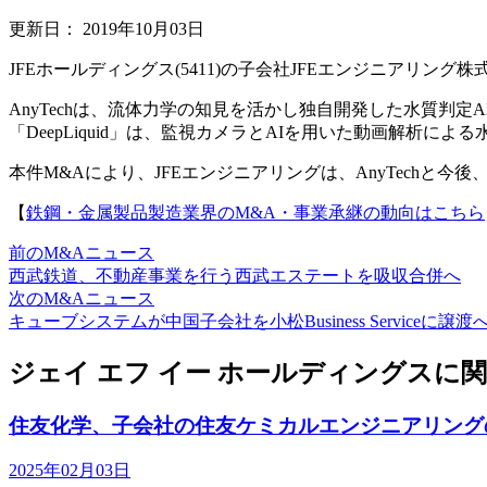
更新日：
2019年10月03日
JFEホールディングス(5411)の子会社JFEエンジニアリング
AnyTechは、流体力学の知見を活かし独自開発した水質判定AI
「DeepLiquid」は、監視カメラとAIを用いた動画解
本件M&Aにより、JFEエンジニアリングは、AnyTechと
【
鉄鋼・金属製品製造業界のM&A・事業承継の動向はこちら
前のM&Aニュース
西武鉄道、不動産事業を行う西武エステートを吸収合併へ
次のM&Aニュース
キューブシステムが中国子会社を小松Business Serviceに譲渡
ジェイ エフ イー ホールディングスに
住友化学、子会社の住友ケミカルエンジニアリングの
2025年02月03日