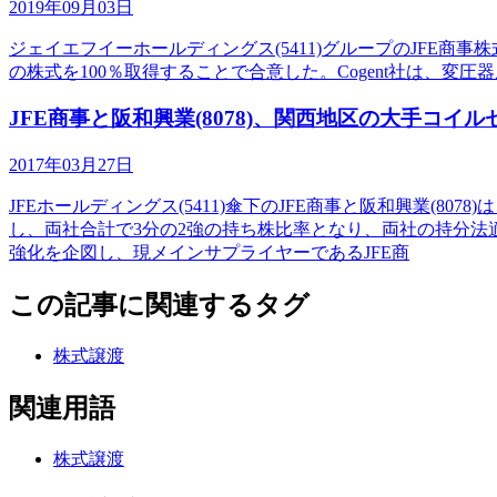
2019年09月03日
ジェイエフイーホールディングス(5411)グループのJFE商事株式会社は、T
の株式を100％取得することで合意した。Cogent社は、
JFE商事と阪和興業(8078)、関西地区の大手コイ
2017年03月27日
JFEホールディングス(5411)傘下のJFE商事と阪和興業
し、両社合計で3分の2強の持ち株比率となり、両社の持分
強化を企図し、現メインサプライヤーであるJFE商
この記事に関連するタグ
株式譲渡
関連用語
株式譲渡