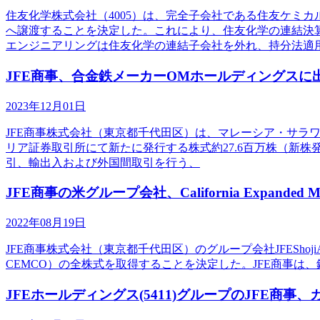
住友化学株式会社（4005）は、完全子会社である住友ケミカ
へ譲渡することを決定した。これにより、住友化学の連結決
エンジニアリングは住友化学の連結子会社を外れ、持分法適
JFE商事、合金鉄メーカーOMホールディングスに
2023年12月01日
JFE商事株式会社（東京都千代田区）は、マレーシア・サラワク州
リア証券取引所にて新たに発行する株式約27.6百万株（新株
引、輸出入および外国間取引を行う、
JFE商事の米グループ会社、California Expanded 
2022年08月19日
JFE商事株式会社（東京都千代田区）のグループ会社JFEShojiAmerica
CEMCO）の全株式を取得することを決定した。JFE商事
JFEホールディングス(5411)グループのJFE商事