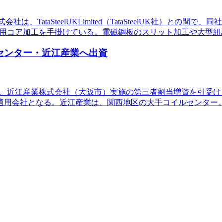
ataSteelUKLimited（TataSteelUK社）との間で、同社
変圧器用コア加工を手掛けている。電磁鋼板のスリット加工や大型
ルセンター・近江産業へ出資
(8078)は、近江産業株式会社（大阪市）実施の第三者割当増資
法適用会社となる。近江産業は、関西地区の大手コイルセンター