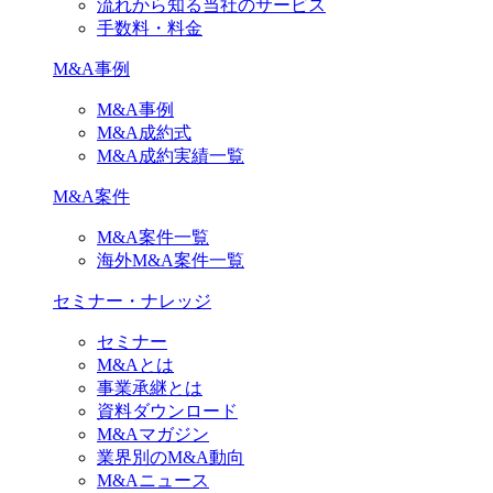
流れから知る当社のサービス
手数料・料金
M&A事例
M&A事例
M&A成約式
M&A成約実績一覧
M&A案件
M&A案件一覧
海外M&A案件一覧
セミナー・ナレッジ
セミナー
M&Aとは
事業承継とは
資料ダウンロード
M&Aマガジン
業界別のM&A動向
M&Aニュース