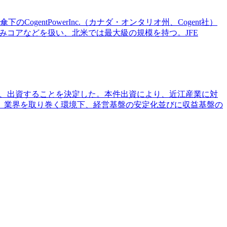
傘下のCogentPowerInc.（カナダ・オンタリオ州、Cogent社）
組みコアなどを扱い、北米では最大級の規模を持つ。JFE
を引受け、出資することを決定した。本件出資により、近江産業に対
。業界を取り巻く環境下、経営基盤の安定化並びに収益基盤の