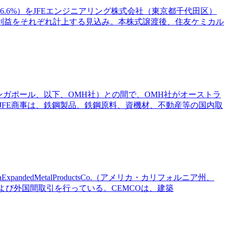
.6%）をJFEエンジニアリング株式会社（東京都千代田区）
利益をそれぞれ計上する見込み。本株式譲渡後、住友ケミカル
（シンガポール、以下、OMH社）との間で、OMH社がオーストラ
。JFE商事は、鉄鋼製品、鉄鋼原料、資機材、不動産等の国内取
ExpandedMetalProductsCo.（アメリカ・カリフォルニア州、
よび外国間取引を行っている。CEMCOは、建築