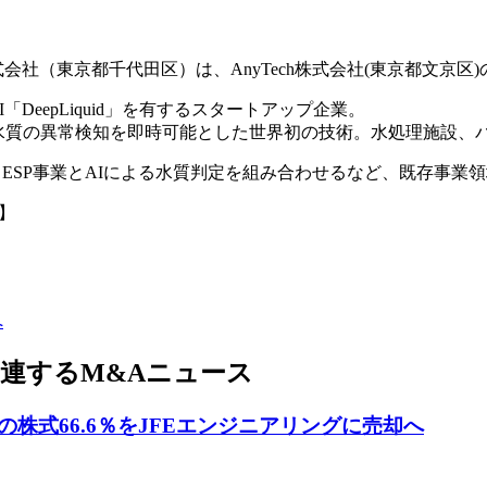
株式会社（東京都千代田区）は、AnyTech株式会社(東京都文京
「DeepLiquid」を有するスタートアップ企業。
析による水質の異常検知を即時可能とした世界初の技術。水処理施
今後、ESP事業とAIによる水質判定を組み合わせるなど、既存
】
へ
関連するM&Aニュース
株式66.6％をJFEエンジニアリングに売却へ