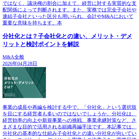
ではなく、議決権の割合に加えて、経営に対する実質的な支
配関係によって判断されます。また、実務では完全子会社や
連結子会社といった区分も用いられ、会計やM&Aにおいて
重要な意味を持ちます。本
分社化とは？子会社化との違い、メリット・デメ
リットと検討ポイントを解説
M&A全般
2026年04月28日
事業の成長や再編を検討する中で、「分社化」という選択肢
を目にする経営者も多いのではないでしょうか。分社化は、
経営効率の向上や新規事業への挑戦、事業承継対策など、さ
まざまな目的で活用される組織再編手法です。本記事では、
分社化の基本的な仕組み子会社化との違い分社化が向いてい