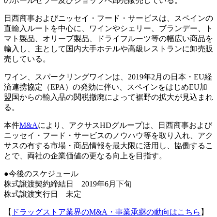
のホールセラー及びショップへ卸売販売している。
日西商事およびニッセイ・フード・サービスは、スペインの
直輸入ルートを中心に、ワインやシェリー、ブランデー、ト
マト製品、オリーブ製品、ドライフルーツ等の幅広い商品を
輸入し、主として国内大手ホテルや高級レストランに卸売販
売している。
ワイン、スパークリングワインは、2019年2月の日本・EU経
済連携協定（EPA）の発効に伴い、スペインをはじめEU加
盟国からの輸入品の関税撤廃によって裾野の拡大が見込まれ
る。
本件
M&A
により、アクサスHDグループは、日西商事および
ニッセイ・フード・サービスのノウハウ等を取り入れ、アク
サスの有する市場・商品情報を最大限に活用し、協働するこ
とで、両社の企業価値の更なる向上を目指す。
●今後のスケジュール
株式譲渡契約締結日 2019年6月下旬
株式譲渡実行日 未定
【
ドラッグストア業界のM&A・事業承継の動向はこちら
】