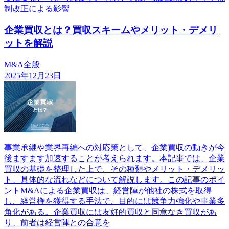
制改正による影響
企業買収とは？買収スキームやメリット・デメリ
ットを解説
M&A全般
2025年12月23日
事業承継や業界再編への対応策として、企業買収の動きが今
後ますます加速することが考えられます。本記事では、企業
買収の基礎を整理した上で、その種類やメリット・デメリッ
ト、具体的な流れなどについて解説します。この記事のポイ
ントM&Aによる企業買収は、経営陣が他社の株式を取得
し、経営権を獲得する手法で、目的には競争力強化や事業多
角化がある。企業買収には友好的買収と同意なき買収があ
り、前者は経営陣との合意を