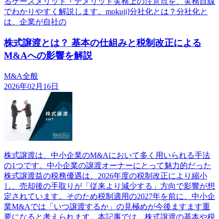
るケースメリット・デメリット実務上の注意点を、実務目線
でわかりやすく解説します。mokuji]分社化とは？分社化と
は、企業が自社の
株式譲渡とは？ 基本の仕組みと税制改正による
M&Aへの影響を解説
M&A全般
2026年02月16日
株式譲渡は、中小企業のM&Aにおいて多く用いられる手法
の1つです。中小企業の譲渡オーナーにとって魅力的だった
株式譲渡益の税務優遇は、2026年度の税制改正により縮小
し、売却後の手取りが「従来より減少する」方向で影響が想
定されています。そのため税制適用の2027年を前に、中小企
業M&Aでは「いつ譲渡するか」の見極めが今後ますます重
要になると考えられます。本記事では、株式譲渡の基本や税