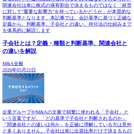
関連会社は単に株式の保有割合で決まるものではなく「経営
に対して“重要な影響力”を持っているかどうか」が本質的な
判断基準となります。本記事では、会計基準に基づく正確な
定義から、判断基準、子会社との違い、持分法の仕組みまで
を体系的に解説します
子会社とは？定義・種類と判断基準、関連会社と
の違いを解説
M&A全般
2026年05月21日
企業グループやM&Aの文脈で頻繁に使われる「子会社」と
いう言葉ですが、「どの基準で子会社と判断されるのか」
「関連会社との違いは何か」を正確に理解している方は意外
と多くありません。子会社は単に出資比率だけで決まるもの