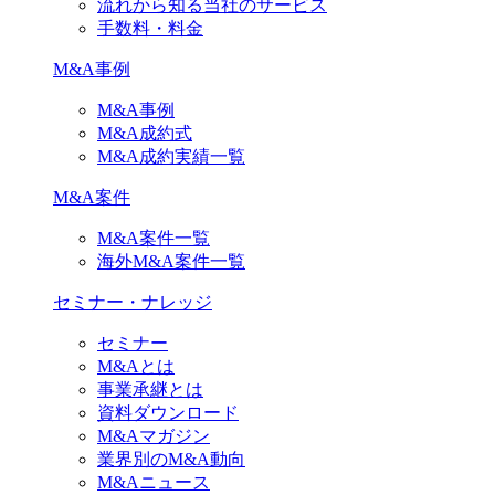
流れから知る当社のサービス
手数料・料金
M&A事例
M&A事例
M&A成約式
M&A成約実績一覧
M&A案件
M&A案件一覧
海外M&A案件一覧
セミナー・ナレッジ
セミナー
M&Aとは
事業承継とは
資料ダウンロード
M&Aマガジン
業界別のM&A動向
M&Aニュース