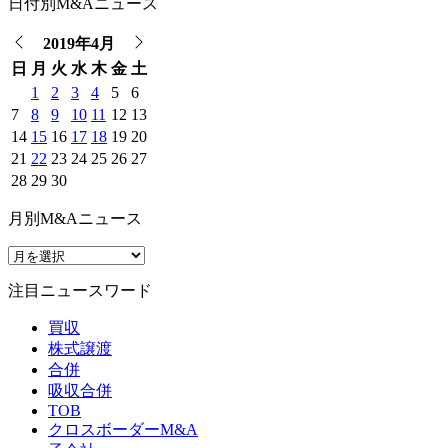
日付別M&Aニュース
2019年4月
日
月
火
水
木
金
土
1
2
3
4
5
6
7
8
9
10
11
12
13
14
15
16
17
18
19
20
21
22
23
24
25
26
27
28
29
30
月別M&Aニュース
注目ニュースワード
買収
株式譲渡
合併
吸収合併
TOB
クロスボーダーM&A