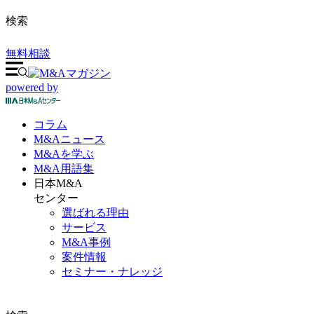
検索
無料相談
powered by
コラム
M&A
ニュース
M&Aを
学ぶ
M&A
用語集
日本M&A
センター
選ばれる理由
サービス
M&A事例
案件情報
セミナー・ナレッジ