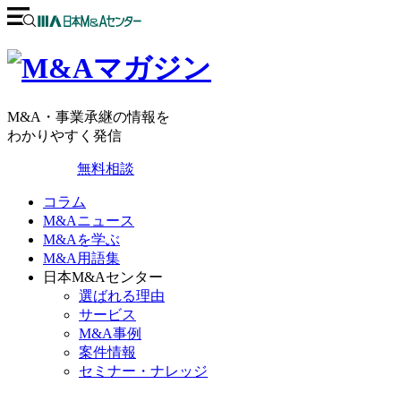
M&A・事業承継の情報を
わかりやすく発信
無料相談
コラム
M&Aニュース
M&Aを学ぶ
M&A用語集
日本M&Aセンター
選ばれる理由
サービス
M&A事例
案件情報
セミナー・ナレッジ