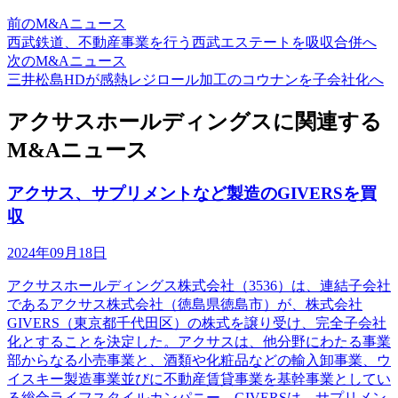
前のM&Aニュース
西武鉄道、不動産事業を行う西武エステートを吸収合併へ
次のM&Aニュース
三井松島HDが感熱レジロール加工のコウナンを子会社化へ
アクサスホールディングスに関連する
M&Aニュース
アクサス、サプリメントなど製造のGIVERSを買
収
2024年09月18日
アクサスホールディングス株式会社（3536）は、連結子会社
であるアクサス株式会社（徳島県徳島市）が、株式会社
GIVERS（東京都千代田区）の株式を譲り受け、完全子会社
化とすることを決定した。アクサスは、他分野にわたる事業
部からなる小売事業と、酒類や化粧品などの輸入卸事業、ウ
イスキー製造事業並びに不動産賃貸事業を基幹事業としてい
る総合ライフスタイルカンパニー。GIVERSは、サプリメン