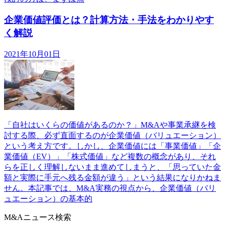
企業価値評価とは？計算方法・手法をわかりやす
く解説
2021年10月01日
「自社はいくらの価値があるのか？」M&Aや事業承継を検
討する際、必ず直面するのが企業価値（バリュエーション）
という考え方です。しかし、企業価値には「事業価値」「企
業価値（EV）」「株式価値」など複数の概念があり、それ
らを正しく理解しないまま進めてしまうと、「思っていた金
額と実際に手元へ残る金額が違う」という結果になりかねま
せん。本記事では、M&A実務の視点から、企業価値（バリ
ュエーション）の基本的
M&Aニュース検索