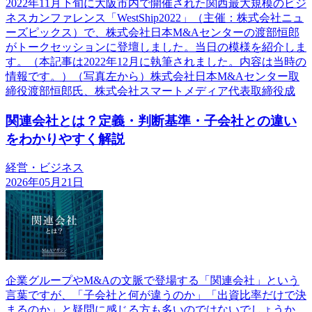
2022年11月下旬に大阪市内で開催された関西最大規模のビジ
ネスカンファレンス「WestShip2022」（主催：株式会社ニュ
ーズピックス）で、株式会社日本M&Aセンターの渡部恒郎
がトークセッションに登壇しました。当日の模様を紹介しま
す。（本記事は2022年12月に執筆されました。内容は当時の
情報です。）（写真左から）株式会社日本M&Aセンター取
締役渡部恒郎氏、株式会社スマートメディア代表取締役成
関連会社とは？定義・判断基準・子会社との違い
をわかりやすく解説
経営・ビジネス
2026年05月21日
企業グループやM&Aの文脈で登場する「関連会社」という
言葉ですが、「子会社と何が違うのか」「出資比率だけで決
まるのか」と疑問に感じる方も多いのではないでしょうか。