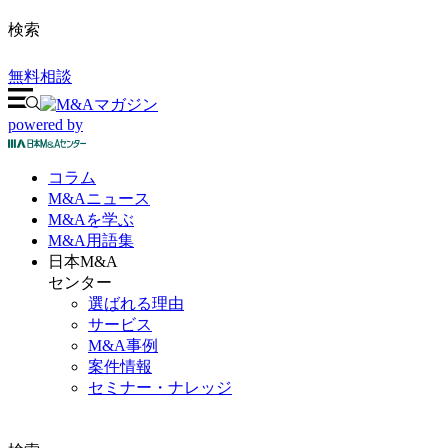
検索
無料相談
powered by
コラム
M&A
ニュース
M&Aを
学ぶ
M&A
用語集
日本M&A
センター
選ばれる理由
サービス
M&A事例
案件情報
セミナー・ナレッジ