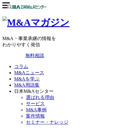
M&A・事業承継の情報を
わかりやすく発信
無料相談
コラム
M&Aニュース
M&Aを学ぶ
M&A用語集
日本M&Aセンター
選ばれる理由
サービス
M&A事例
案件情報
セミナー・ナレッジ