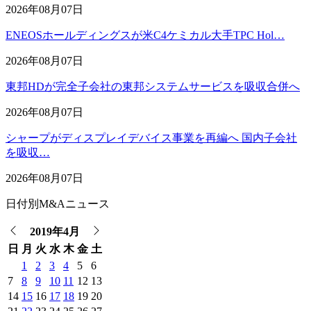
2026年08月07日
ENEOSホールディングスが米C4ケミカル大手TPC Hol…
2026年08月07日
東邦HDが完全子会社の東邦システムサービスを吸収合併へ
2026年08月07日
シャープがディスプレイデバイス事業を再編へ 国内子会社
を吸収…
2026年08月07日
日付別M&Aニュース
2019年4月
日
月
火
水
木
金
土
1
2
3
4
5
6
7
8
9
10
11
12
13
14
15
16
17
18
19
20