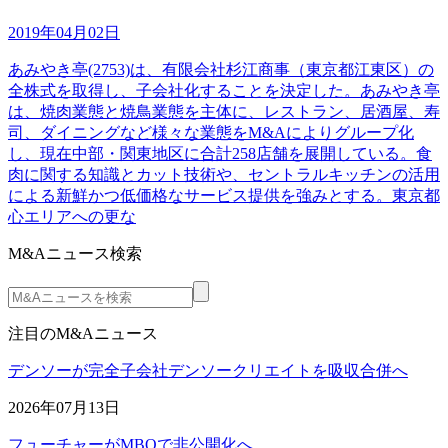
2019年04月02日
あみやき亭(2753)は、有限会社杉江商事（東京都江東区）の
全株式を取得し、子会社化することを決定した。あみやき亭
は、焼肉業態と焼鳥業態を主体に、レストラン、居酒屋、寿
司、ダイニングなど様々な業態をM&Aによりグループ化
し、現在中部・関東地区に合計258店舗を展開している。食
肉に関する知識とカット技術や、セントラルキッチンの活用
による新鮮かつ低価格なサービス提供を強みとする。東京都
心エリアへの更な
M&Aニュース検索
注目のM&Aニュース
デンソーが完全子会社デンソークリエイトを吸収合併へ
2026年07月13日
フューチャーがMBOで非公開化へ