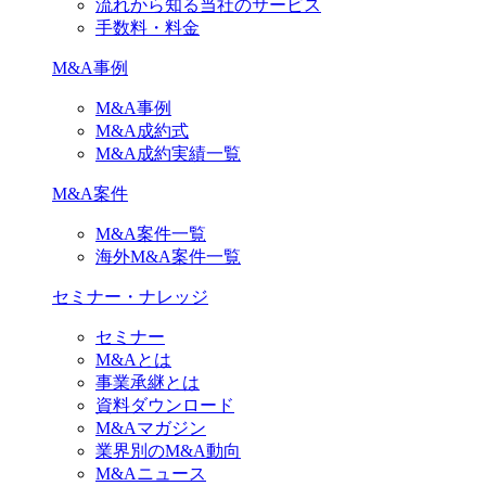
流れから知る当社のサービス
手数料・料金
M&A事例
M&A事例
M&A成約式
M&A成約実績一覧
M&A案件
M&A案件一覧
海外M&A案件一覧
セミナー・ナレッジ
セミナー
M&Aとは
事業承継とは
資料ダウンロード
M&Aマガジン
業界別のM&A動向
M&Aニュース