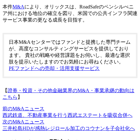
本件
M&A
により、オリックスは、RoadSafeのペンシルべニ
ア州における地位の確立を図り、米国での公共インフラ関連
サービス事業の更なる成長を目指す。
日本M&Aセンターではファンドと提携した専門チーム
が、高度なコンサルティングサービスを提供しており
ます。 貴社の戦略や経営課題をお伺いし、最適な選択
肢を提示いたしますのでお気軽にお尋ねください。
PEファンドへの売却・活用支援サービス
【
證券・投資・その他金融業界のM&A・事業承継の動向は
こちら
】
前のM&Aニュース
西武鉄道、不動産事業を行う西武エステートを吸収合併へ
次のM&Aニュース
三井松島HDが感熱レジロール加工のコウナンを子会社化へ