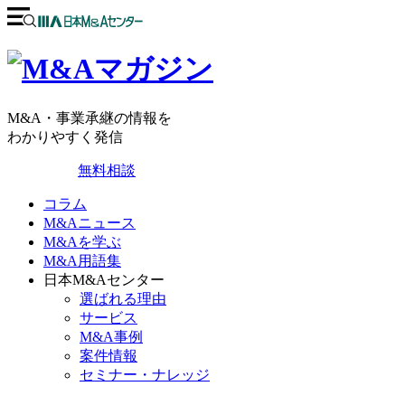
M&A・事業承継の情報を
わかりやすく発信
無料相談
コラム
M&Aニュース
M&Aを学ぶ
M&A用語集
日本M&Aセンター
選ばれる理由
サービス
M&A事例
案件情報
セミナー・ナレッジ