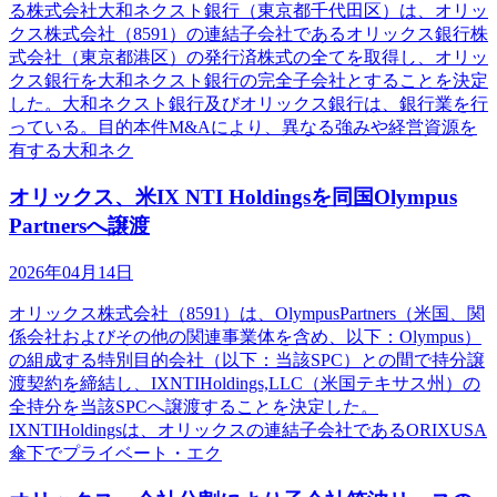
る株式会社大和ネクスト銀行（東京都千代田区）は、オリッ
クス株式会社（8591）の連結子会社であるオリックス銀行株
式会社（東京都港区）の発行済株式の全てを取得し、オリッ
クス銀行を大和ネクスト銀行の完全子会社とすることを決定
した。大和ネクスト銀行及びオリックス銀行は、銀行業を行
っている。目的本件M&Aにより、異なる強みや経営資源を
有する大和ネク
オリックス、米IX NTI Holdingsを同国Olympus
Partnersへ譲渡
2026年04月14日
オリックス株式会社（8591）は、OlympusPartners（米国、関
係会社およびその他の関連事業体を含め、以下：Olympus）
の組成する特別目的会社（以下：当該SPC）との間で持分譲
渡契約を締結し、IXNTIHoldings,LLC（米国テキサス州）の
全持分を当該SPCへ譲渡することを決定した。
IXNTIHoldingsは、オリックスの連結子会社であるORIXUSA
傘下でプライベート・エク