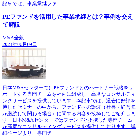
記事では、事業承継ファ
PEファンドを活用した事業承継とは？事例を交え
て解説
M&A全般
2023年06月09日
日本M&AセンターではPEファンドとのパートナー戦略をサ
ポートする専門チームを社内に組成し、高度なコンサルティ
ングサービスを提供しています。本記事では、過去に好評を
博したセミナーの中から、ファンドへの譲渡（社長・経営陣
が継続して関わる場合）に関する内容を抜粋してご紹介しま
す。日本M&Aセンターではファンドと提携した専門チーム
が高度なコンサルティングサービスを提供しております。詳
細ページより、専門チ