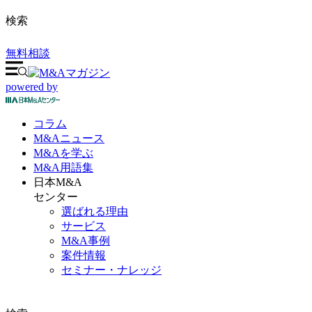
検索
無料相談
powered by
コラム
M&A
ニュース
M&Aを
学ぶ
M&A
用語集
日本M&A
センター
選ばれる理由
サービス
M&A事例
案件情報
セミナー・ナレッジ