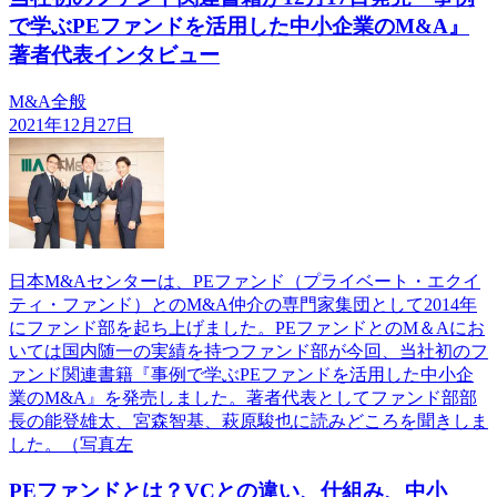
で学ぶPEファンドを活用した中小企業のM&A』
著者代表インタビュー
M&A全般
2021年12月27日
日本M&Aセンターは、PEファンド（プライベート・エクイ
ティ・ファンド）とのM&A仲介の専門家集団として2014年
にファンド部を起ち上げました。PEファンドとのM＆Aにお
いては国内随一の実績を持つファンド部が今回、当社初のフ
ァンド関連書籍『事例で学ぶPEファンドを活用した中小企
業のM&A』を発売しました。著者代表としてファンド部部
長の能登雄太、宮森智基、萩原駿也に読みどころを聞きしま
した。（写真左
PEファンドとは？VCとの違い、仕組み、中小