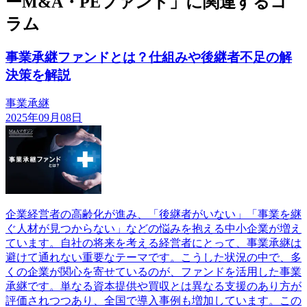
ーM&A・PEファンド」に関連するコ
ラム
事業承継ファンドとは？仕組みや後継者不足の解
決策を解説
事業承継
2025年09月08日
企業経営者の高齢化が進み、「後継者がいない」「事業を継
ぐ人材が見つからない」などの悩みを抱える中小企業が増え
ています。自社の将来を考える経営者にとって、事業承継は
避けて通れない重要なテーマです。こうした状況の中で、多
くの企業が関心を寄せているのが、ファンドを活用した事業
承継です。単なる資本提供や買収とは異なる支援のあり方が
評価されつつあり、全国で導入事例も増加しています。この