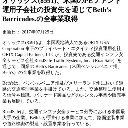
オリックス(8591)、米国のPEファンド
運用子会社の投資先を通じてBeth’s
Barricades.の全事業取得
更新日：
2017年07月25日
オリックス(8591)は、米国現地法人であるORIX USA
Corporation 傘下のプライベート・エクイティ投資運用会社
ORIX Capital Partners, LLCが、投資先である交通インフラ安
全サービス会社RoadSafe Traffic Systems, Inc.（RoadSafe）を
通じて、同業の Beth’s Barricades（米国ペンシルベニア州、
Beth’s）の全事業を取得した。
Beth’sは、ペンシルベニア州及びメリーランド州において道
路の交通整理事業を手掛けている。また、交通整理に使用す
る信号や標識、バリケード製品などのレンタル事業や販売事
業も展開している。
RoadSafeは、交通インフラ安全サービス分野における米国最
大手の企業。Beth’s が手掛ける事業に加えて、路面塗装事業
や道路標識の製造・設置事業を行っている。