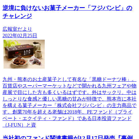
逆境に負けないお菓子メーカー「フジバンビ」の
チャレンジ
広報室だより
2022年02月25日
九州・熊本のお土産菓子として有名な「黒糖ドーナツ棒」。
百貨店やスーパーマーケットなどで開かれる九州フェアや物
産展で目にした方も多くいるはずです。外はサックリ、中は
しっとりな食感と優しい黒糖の甘みが特徴で、熊本市に本社
を構える菓子メーカー「株式会社フジバンビ」の主力商品で
す。創業70年を超える老舗は2018年、PEファンド（プライ
ベート・エクイティ・ファンド）である日本投資ファンド
（J-FUN）と資
当社初のファンド関連書籍が12月17日発売『事例