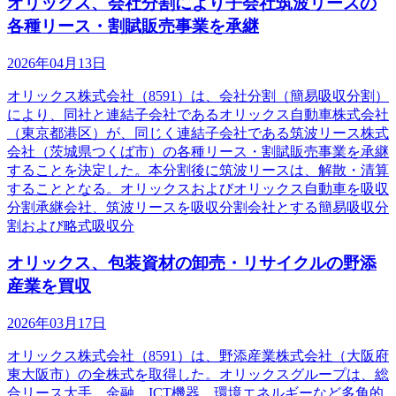
オリックス、会社分割により子会社筑波リースの
各種リース・割賦販売事業を承継
2026年04月13日
オリックス株式会社（8591）は、会社分割（簡易吸収分割）
により、同社と連結子会社であるオリックス自動車株式会社
（東京都港区）が、同じく連結子会社である筑波リース株式
会社（茨城県つくば市）の各種リース・割賦販売事業を承継
することを決定した。本分割後に筑波リースは、解散・清算
することとなる。オリックスおよびオリックス自動車を吸収
分割承継会社、筑波リースを吸収分割会社とする簡易吸収分
割および略式吸収分
オリックス、包装資材の卸売・リサイクルの野添
産業を買収
2026年03月17日
オリックス株式会社（8591）は、野添産業株式会社（大阪府
東大阪市）の全株式を取得した。オリックスグループは、総
合リース大手。金融、ICT機器、環境エネルギーなど多角的