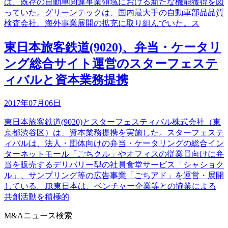
は、既存の自動車関連事業領域における新たな機能獲得を図
っていた。グリーンテックは、国内最大手の自動車部品品質
検査会社。海外事業展開の拡充に取り組んでいた。ス
東日本旅客鉄道(9020)、弁当・ケータリ
ング総合サイト運営のスターフェステ
ィバルと資本業務提携
2017年07月06日
東日本旅客鉄道(9020)とスターフェスティバル株式会社（東
京都渋谷区）は、資本業務提携を実施した。スターフェステ
ィバルは、法人・団体向けの弁当・ケータリングの総合イン
ターネットモール「ごちクル」やオフィスの従業員向けに弁
当を販売するデリバリー型の社員食堂サービス「シャショク
ル」、サンプリング等の広告事業「ごちアド」を運営・展開
している。JR東日本は、ベンチャー企業等との協業による
共創活動を積極的
M&Aニュース検索