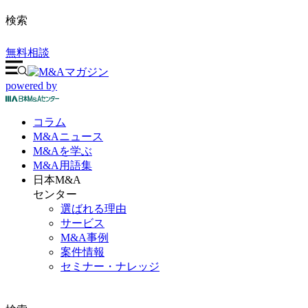
検索
無料相談
powered by
コラム
M&A
ニュース
M&Aを
学ぶ
M&A
用語集
日本M&A
センター
選ばれる理由
サービス
M&A事例
案件情報
セミナー・ナレッジ