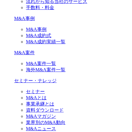
流れから知る当社のサービス
手数料・料金
M&A事例
M&A事例
M&A成約式
M&A成約実績一覧
M&A案件
M&A案件一覧
海外M&A案件一覧
セミナー・ナレッジ
セミナー
M&Aとは
事業承継とは
資料ダウンロード
M&Aマガジン
業界別のM&A動向
M&Aニュース