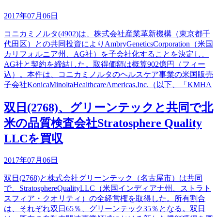
2017年07月06日
コニカミノルタ(4902)は、株式会社産業革新機構（東京都千
代田区）との共同投資によりAmbryGeneticsCorporation（米国
カリフォルニア州、AG社）を子会社化することを決定し、
AG社と契約を締結した。取得価額は概算902億円（フィー
込）。本件は、コニカミノルタのヘルスケア事業の米国販売
子会社KonicaMinoltaHealthcareAmericas,Inc.（以下、「KMHA
双日(2768)、グリーンテックと共同で北
米の品質検査会社Stratosphere Quality
LLCを買収
2017年07月06日
双日(2768)と株式会社グリーンテック（名古屋市）は共同
で、StratosphereQualityLLC（米国インディアナ州、ストラト
スフィア・クオリティ）の全経営権を取得した。所有割合
は、それぞれ双日65％、グリーンテック35％となる。双日