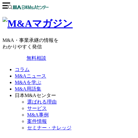
M&A・事業承継の情報を
わかりやすく発信
無料相談
コラム
M&Aニュース
M&Aを学ぶ
M&A用語集
日本M&Aセンター
選ばれる理由
サービス
M&A事例
案件情報
セミナー・ナレッジ