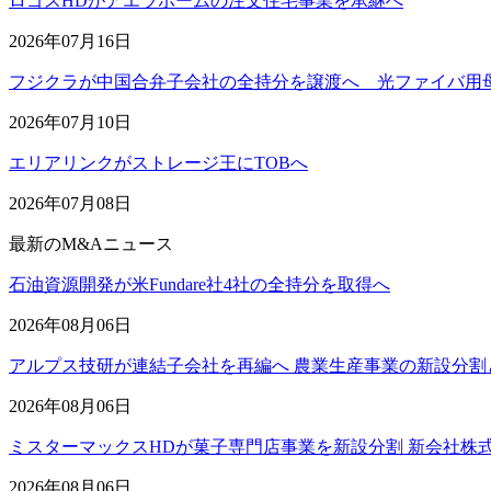
ロゴスHDがアエラホームの注文住宅事業を承継へ
2026年07月16日
フジクラが中国合弁子会社の全持分を譲渡へ 光ファイバ用
2026年07月10日
エリアリンクがストレージ王にTOBへ
2026年07月08日
最新のM&Aニュース
石油資源開発が米Fundare社4社の全持分を取得へ
2026年08月06日
アルプス技研が連結子会社を再編へ 農業生産事業の新設分割
2026年08月06日
ミスターマックスHDが菓子専門店事業を新設分割 新会社株
2026年08月06日