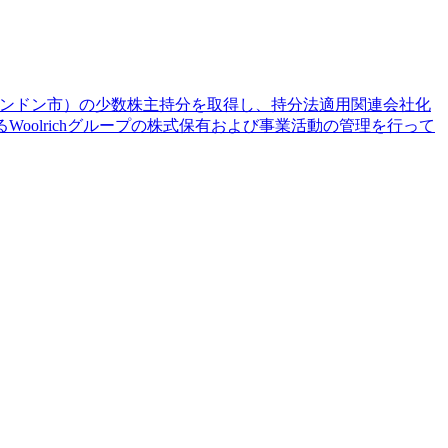
、英国・ロンドン市）の少数株主持分を取得し、持分法適用関連会社化
れるWoolrichグループの株式保有および事業活動の管理を行って