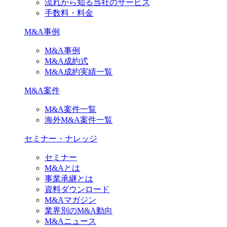
流れから知る当社のサービス
手数料・料金
M&A事例
M&A事例
M&A成約式
M&A成約実績一覧
M&A案件
M&A案件一覧
海外M&A案件一覧
セミナー・ナレッジ
セミナー
M&Aとは
事業承継とは
資料ダウンロード
M&Aマガジン
業界別のM&A動向
M&Aニュース