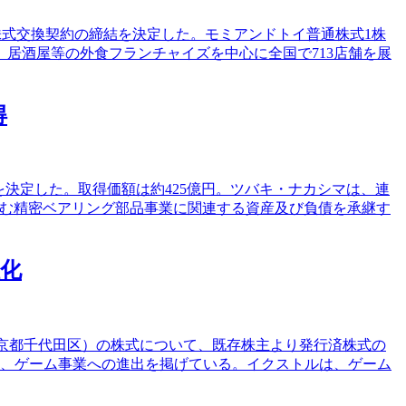
株式交換契約の締結を決定した。モミアンドトイ普通株式1株
肉、居酒屋等の外食フランチャイズを中心に全国で713店舗を展
得
とを決定した。取得価額は約425億円。ツバキ・ナカシマは、連
シコで営む精密ベアリング部品事業に関連する資産及び負債を承継す
社化
（東京都千代田区）の株式について、既存株主より発行済株式の
いて、ゲーム事業への進出を掲げている。イクストルは、ゲーム