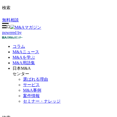
検索
無料相談
powered by
コラム
M&A
ニュース
M&Aを
学ぶ
M&A
用語集
日本M&A
センター
選ばれる理由
サービス
M&A事例
案件情報
セミナー・ナレッジ