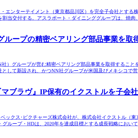
ドトイ・エンターテイメント（東京都品川区）を完全子会社とする
90株を割当交付する。アスラポート・ダイニンググループは、焼
INC.グループの精密ベアリング部品事業を取
ー州、NN社）グループが営む精密ベアリング部品事業を取得するこ
社の完全子会社として新設され、かつNN社グループが米国及びメキ
、『マブラヴ』IP保有のイクストルを子会
あるエイベックス･ピクチャーズ株式会社が、株式会社イクストル
・グループ・HDは、2020年を達成目標とする成長戦略にお