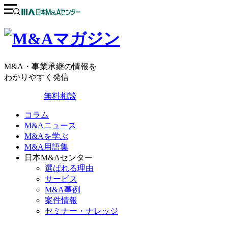
M&A・事業承継の情報を
わかりやすく発信
無料相談
コラム
M&Aニュース
M&Aを学ぶ
M&A用語集
日本M&Aセンター
選ばれる理由
サービス
M&A事例
案件情報
セミナー・ナレッジ