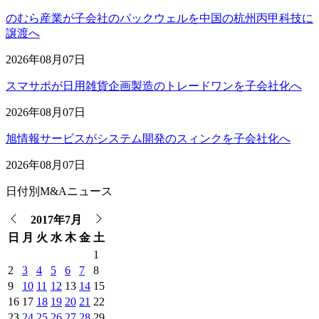
のむら産業が子会社のパックウェルを中国の杭州丙甲科技に
譲渡へ
2026年08月07日
スマサポが日用雑貨企画製造のトレードワンを子会社化へ
2026年08月07日
旭情報サービスがシステム開発のスィンクを子会社化へ
2026年08月07日
日付別M&Aニュース
2017年7月
日
月
火
水
木
金
土
1
2
3
4
5
6
7
8
9
10
11
12
13
14
15
16
17
18
19
20
21
22
23
24
25
26
27
28
29