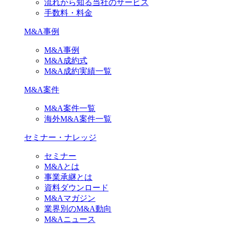
流れから知る当社のサービス
手数料・料金
M&A事例
M&A事例
M&A成約式
M&A成約実績一覧
M&A案件
M&A案件一覧
海外M&A案件一覧
セミナー・ナレッジ
セミナー
M&Aとは
事業承継とは
資料ダウンロード
M&Aマガジン
業界別のM&A動向
M&Aニュース