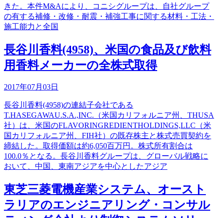
きた。本件M&Aにより、コニシグループは、自社グループ
の有する補修・改修・耐震・補強工事に関する材料・工法・
施工能力と全国
長谷川香料(4958)、米国の食品及び飲料
用香料メーカーの全株式取得
2017年07月03日
長谷川香料(4958)の連結子会社である
T.HASEGAWAU.S.A.,INC.（米国カリフォルニア州、THUSA
社）は、米国のFLAVORINGREDIENTHOLDINGS,LLC（米
国カリフォルニア州、FIH社）の既存株主と株式売買契約を
締結した。取得価額は約6,050百万円。株式所有割合は
100.0％となる。長谷川香料グループは、グローバル戦略に
おいて、中国、東南アジアを中心としたアジア
東芝三菱電機産業システム、オースト
ラリアのエンジニアリング・コンサル