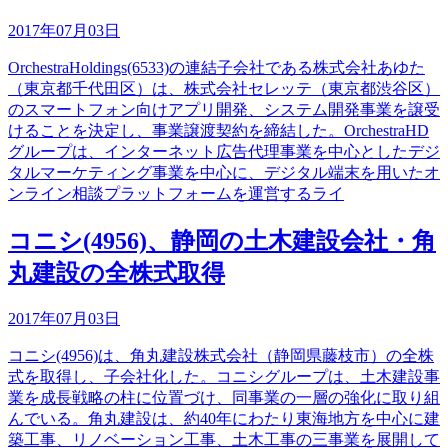
2017年07月03日
OrchestraHoldings(6533)の連結子会社である株式会社あゆた
（東京都千代田区）は、株式会社セレッテ（東京都渋谷区）
のスマートフォン向けアプリ開発、システム開発事業を譲受
けることを決定し、事業譲渡契約を締結した。OrchestraHD
グループは、インターネット広告代理事業を中心としたデジ
タルマーケティング事業を中心に、デジタル端末を用いたオ
ンライン相談プラットフォームを運営するライ
コニシ(4956)、静岡の土木建設会社・角
丸建設の全株式取得
2017年07月03日
コニシ(4956)は、角丸建設株式会社（静岡県藤枝市）の全株
式を取得し、子会社化した。コニシグループは、土木建設事
業を成長戦略の柱に位置づけ、同事業の一層の強化に取り組
んでいる。角丸建設は、約40年にわたり東海地方を中心に建
築工事、リノベーション工事、土木工事の三事業を展開して