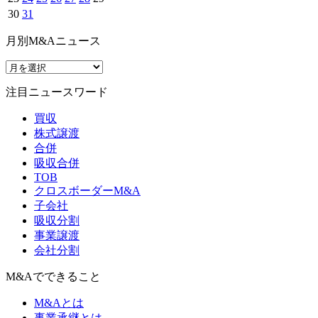
30
31
月別M&Aニュース
注目ニュースワード
買収
株式譲渡
合併
吸収合併
TOB
クロスボーダーM&A
子会社
吸収分割
事業譲渡
会社分割
M&Aでできること
M&Aとは
事業承継とは