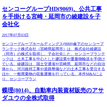
センコーグループHD(9069)、公共工事
を手掛ける宮崎・延岡市の綾建設を子
会社化
2017年07月03日
センコーグループホールディングス(9069)傘下のセンコープ
ランテック株式会社（宮崎県延岡市）は、株式会社綾建設
（同市）の株式を取得し、子会社化した。センコープランテ
ックは、土木工事を中心とした建設業や重量物輸送を手掛け
ている。綾建設は、国土交通省や宮崎県、延岡市などの自治
体から、河川維持工事や道路整備などの土木工事を受注する
ほか、一般廃棄物の収集運搬を行っている。本件M&Aによ
り、センコープラン
蝶理(8014)、自動車内装資材販売のアサ
ダユウの全株式取得