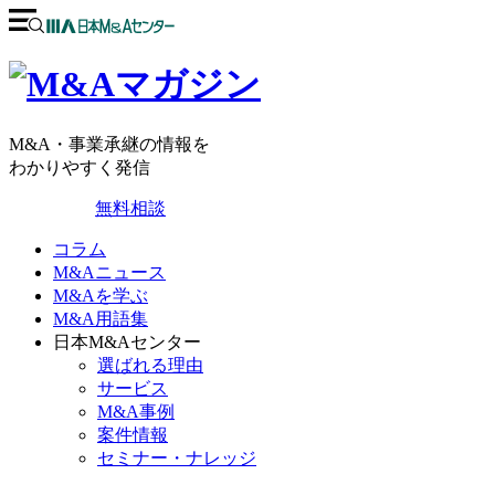
M&A・事業承継の情報を
わかりやすく発信
無料相談
コラム
M&Aニュース
M&Aを学ぶ
M&A用語集
日本M&Aセンター
選ばれる理由
サービス
M&A事例
案件情報
セミナー・ナレッジ