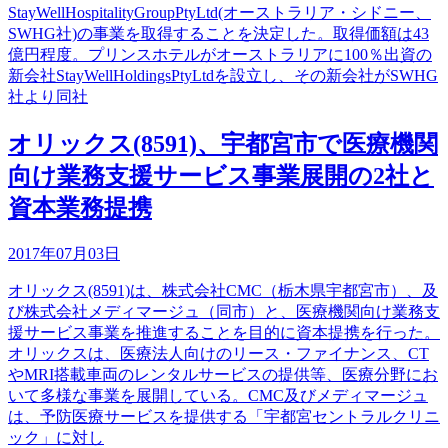
StayWellHospitalityGroupPtyLtd(オーストラリア・シドニー、
SWHG社)の事業を取得することを決定した。取得価額は43
億円程度。プリンスホテルがオーストラリアに100％出資の
新会社StayWellHoldingsPtyLtdを設立し、その新会社がSWHG
社より同社
オリックス(8591)、宇都宮市で医療機関
向け業務支援サービス事業展開の2社と
資本業務提携
2017年07月03日
オリックス(8591)は、株式会社CMC（栃木県宇都宮市）、及
び株式会社メディマージュ（同市）と、医療機関向け業務支
援サービス事業を推進することを目的に資本提携を行った。
オリックスは、医療法人向けのリース・ファイナンス、CT
やMRI搭載車両のレンタルサービスの提供等、医療分野にお
いて多様な事業を展開している。CMC及びメディマージュ
は、予防医療サービスを提供する「宇都宮セントラルクリニ
ック」に対し