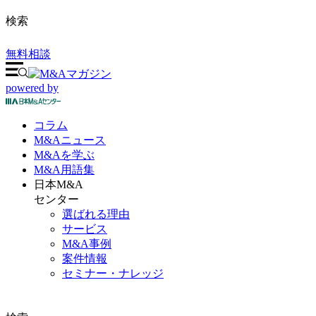
検索
無料相談
powered by
コラム
M&A
ニュース
M&Aを
学ぶ
M&A
用語集
日本M&A
センター
選ばれる理由
サービス
M&A事例
案件情報
セミナー・ナレッジ