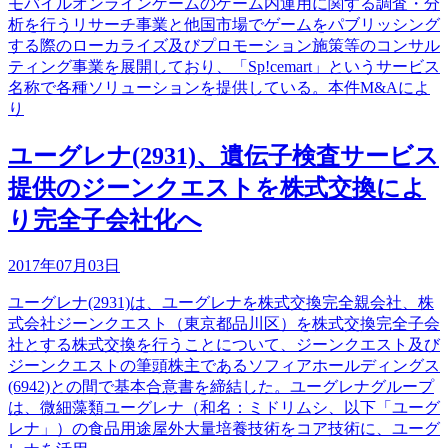
モバイルオンラインゲームのゲーム内運用に関する調査・分
析を行うリサーチ事業と他国市場でゲームをパブリッシング
する際のローカライズ及びプロモーション施策等のコンサル
ティング事業を展開しており、「Sp!cemart」というサービス
名称で各種ソリューションを提供している。本件M&Aによ
り
ユーグレナ(2931)、遺伝子検査サービス
提供のジーンクエストを株式交換によ
り完全子会社化へ
2017年07月03日
ユーグレナ(2931)は、ユーグレナを株式交換完全親会社、株
式会社ジーンクエスト（東京都品川区）を株式交換完全子会
社とする株式交換を行うことについて、ジーンクエスト及び
ジーンクエストの筆頭株主であるソフィアホールディングス
(6942)との間で基本合意書を締結した。ユーグレナグループ
は、微細藻類ユーグレナ（和名：ミドリムシ、以下「ユーグ
レナ」）の食品用途屋外大量培養技術をコア技術に、ユーグ