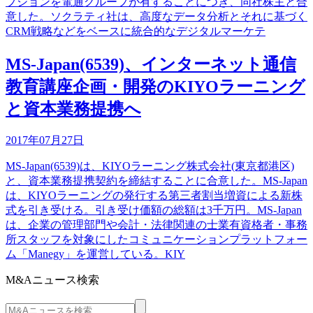
プションを電通グループが有することにつき、同社株主と合
意した。ソクラティ社は、高度なデータ分析とそれに基づく
CRM戦略などをベースに統合的なデジタルマーケテ
MS-Japan(6539)、インターネット通信
教育講座企画・開発のKIYOラーニング
と資本業務提携へ
2017年07月27日
MS-Japan(6539)は、KIYOラーニング株式会社(東京都港区)
と、資本業務提携契約を締結することに合意した。MS-Japan
は、KIYOラーニングの発行する第三者割当増資による新株
式を引き受ける。引き受け価額の総額は3千万円。MS-Japan
は、企業の管理部門や会計・法律関連の士業有資格者・事務
所スタッフを対象にしたコミュニケーションプラットフォー
ム「Manegy」を運営している。KIY
M&Aニュース検索