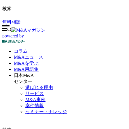
検索
無料相談
powered by
コラム
M&A
ニュース
M&Aを
学ぶ
M&A
用語集
日本M&A
センター
選ばれる理由
サービス
M&A事例
案件情報
セミナー・ナレッジ