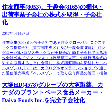
住友商事(8053)、千趣会(8165)の梱包・
出荷事業子会社の株式を取得・子会社
化
2017年07月27日
住友商事(8053)100％子会社である住商グローバル･ロジステ
ィクス株式会社（東京都中央区）及び千趣会(8165)は、住商
グローバル･ロジスティクスが千趣会の100％子会社である株
式会社ベルメゾンロジスコ（岐阜県可児市）の発行済株式の
51％を取得することに合意し、株式譲渡契約を締結した。ベ
ルメゾンロジスコは、カタログやオンラインショップを通じ
た通信販売事業「ベルメゾン」で取り扱う商品の管理・梱包
大塚HD(4578)グループの大塚製薬、カ
ナダのプラントベース食品メーカー・
Daiya Foods Inc.を完全子会社化