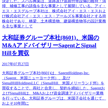
決定した。スバル興業は、道路及び道路付帯設備の維持・清
掃、補修工事の請負を主な事業として展開している。アイ・
エス・エスグループ本社は、株式会社アイ・エス・エスおよ
び株式会社アイ・エス・エス・アールズを事業会社とする持
株会社であり、橋梁、土木構造物、建築構造物等の設計業務
を主な事業として
大和証券グループ本社(8601)、米国の
M&AアドバイザリーSagentとSignal
Hillを買収
2017年07月27日
大和証券グループ本社(8601)は、SagentHoldings,Inc.
（Sagent、米国ニューヨーク州）、及び
SignalHillHoldingsLLC（SignalHill、米国メリーランド州）を
買収することで、両社と合意し、契約を締結した。Sagentお
よびSignalHillは、M&Aおよび資金調達アドバイザリー業務
を行っている。大和証券グループは、米国子会社を通じて、
およそ10年間に