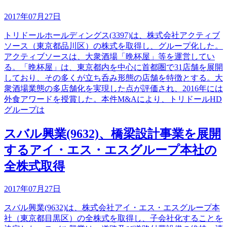
2017年07月27日
トリドールホールディングス(3397)は、株式会社アクティブ
ソース（東京都品川区）の株式を取得し、グループ化した。
アクティブソースは、大衆酒場「晩杯屋」等を運営してい
る。「晩杯屋」は、東京都内を中心に首都圏で31店舗を展開
しており、その多くが立ち呑み形態の店舗を特徴とする。大
衆酒場業態の多店舗化を実現した点が評価され、2016年には
外食アワードを授賞した。本件M&Aにより、トリドールHD
グループは
スバル興業(9632)、橋梁設計事業を展開
するアイ・エス・エスグループ本社の
全株式取得
2017年07月27日
スバル興業(9632)は、株式会社アイ・エス・エスグループ本
社（東京都目黒区）の全株式を取得し、子会社化することを