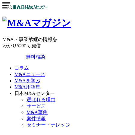
M&A・事業承継の情報を
わかりやすく発信
無料相談
コラム
M&Aニュース
M&Aを学ぶ
M&A用語集
日本M&Aセンター
選ばれる理由
サービス
M&A事例
案件情報
セミナー・ナレッジ