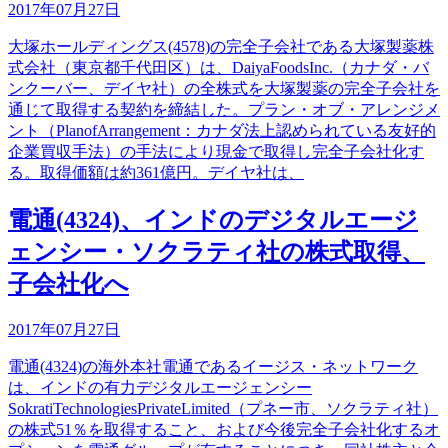
2017年07月27日
大塚ホールディングス(4578)の完全子会社である大塚製薬株
式会社（東京都千代田区）は、DaiyaFoodsInc.（カナダ・バ
ンクーバー、デイヤ社）の全株式を大塚製薬の完全子会社を
通じて取得する契約を締結した。プラン・オブ・アレンジメ
ント（PlanofArrangement：カナダ法上認められている友好的
企業買収手法）の手法により現金で取得し完全子会社化す
る。取得価額は約361億円。デイヤ社は、
電通(4324)、インドのデジタルエージ
ェンシー・ソクラティ社の株式取得、
子会社化へ
2017年07月27日
電通(4324)の海外本社電通であるイージス・ネットワーク
は、インドの有力デジタルエージェンシー
SokratiTechnologiesPrivateLimited（プネー市、ソクラティ社）
の株式51％を取得すること、および今後完全子会社化するオ