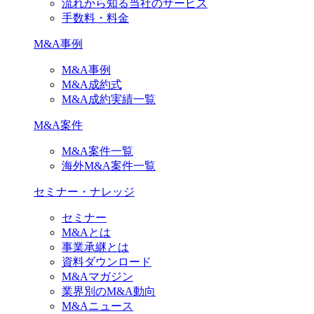
流れから知る当社のサービス
手数料・料金
M&A事例
M&A事例
M&A成約式
M&A成約実績一覧
M&A案件
M&A案件一覧
海外M&A案件一覧
セミナー・ナレッジ
セミナー
M&Aとは
事業承継とは
資料ダウンロード
M&Aマガジン
業界別のM&A動向
M&Aニュース