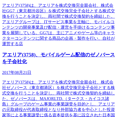
アエリア(3758)は、アエリアを株式交換完全親会社、株式会
社GG7（東京都渋谷区）を株式交換完全子会社とする株式交
換を行うことを決定し、両社間で株式交換契約を締結した。
アエリアグループは、ITサービス事業を主軸に、モバイルコ
ンテンツの開発事業及び配信・運営を手掛けるコンテンツ事
業を展開している。GG7は、主にアニメやゲーム等のキャラ
クターコンテンツに関する商品の企画・製作を行い、自社が
運営する店
アエリア(3758)、モバイルゲーム配信のゼノバース
を子会社化
2017年08月21日
アエリア(3758)は、アエリアを株式交換完全親会社、株式会
社ゼノバース（東京都港区）を株式交換完全子会社とする株
式交換を行うことを決定し、両社間で株式交換契約を締結し
た。ゼノバースは、MAJORLTD.（タークス・カイコス諸
島）グループのゲーム事業の事業譲受を目的とし、アエリア
の元取締役が代表取締役となり外部協力者を中心とした投資
家等による事業譲受に係る資本提供を基に設立された日本国