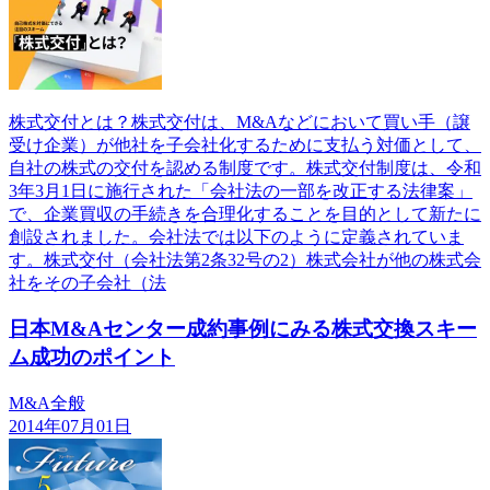
株式交付とは？株式交付は、M&Aなどにおいて買い手（譲
受け企業）が他社を子会社化するために支払う対価として、
自社の株式の交付を認める制度です。株式交付制度は、令和
3年3月1日に施行された「会社法の一部を改正する法律案」
で、企業買収の手続きを合理化することを目的として新たに
創設されました。会社法では以下のように定義されていま
す。株式交付（会社法第2条32号の2）株式会社が他の株式会
社をその子会社（法
日本M&Aセンター成約事例にみる株式交換スキー
ム成功のポイント
M&A全般
2014年07月01日