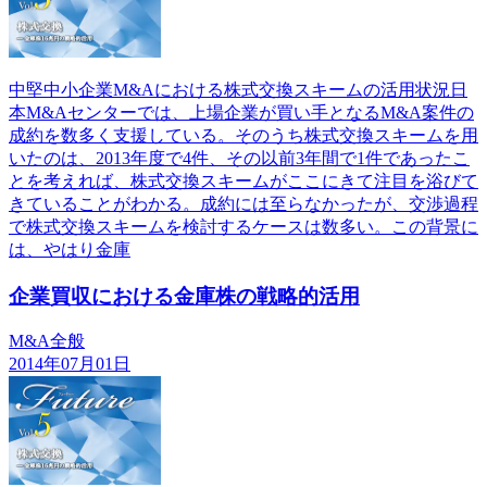
中堅中小企業M&Aにおける株式交換スキームの活用状況日
本M&Aセンターでは、上場企業が買い手となるM&A案件の
成約を数多く支援している。そのうち株式交換スキームを用
いたのは、2013年度で4件、その以前3年間で1件であったこ
とを考えれば、株式交換スキームがここにきて注目を浴びて
きていることがわかる。成約には至らなかったが、交渉過程
で株式交換スキームを検討するケースは数多い。この背景に
は、やはり金庫
企業買収における金庫株の戦略的活用
M&A全般
2014年07月01日