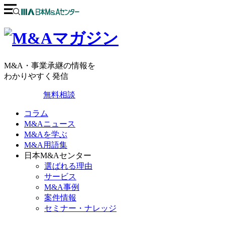
M&A・事業承継の情報を
わかりやすく発信
無料相談
コラム
M&Aニュース
M&Aを学ぶ
M&A用語集
日本M&Aセンター
選ばれる理由
サービス
M&A事例
案件情報
セミナー・ナレッジ