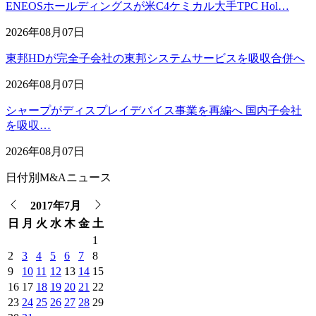
ENEOSホールディングスが米C4ケミカル大手TPC Hol…
2026年08月07日
東邦HDが完全子会社の東邦システムサービスを吸収合併へ
2026年08月07日
シャープがディスプレイデバイス事業を再編へ 国内子会社
を吸収…
2026年08月07日
日付別M&Aニュース
2017年7月
日
月
火
水
木
金
土
1
2
3
4
5
6
7
8
9
10
11
12
13
14
15
16
17
18
19
20
21
22
23
24
25
26
27
28
29