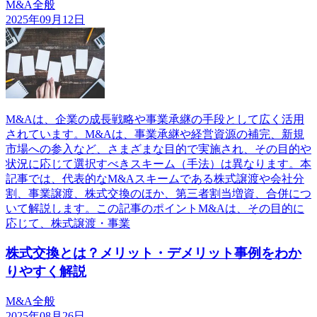
M&A全般
2025年09月12日
M&Aは、企業の成長戦略や事業承継の手段として広く活用
されています。M&Aは、事業承継や経営資源の補完、新規
市場への参入など、さまざまな目的で実施され、その目的や
状況に応じて選択すべきスキーム（手法）は異なります。本
記事では、代表的なM&Aスキームである株式譲渡や会社分
割、事業譲渡、株式交換のほか、第三者割当増資、合併につ
いて解説します。この記事のポイントM&Aは、その目的に
応じて、株式譲渡・事業
株式交換とは？メリット・デメリット事例をわか
りやすく解説
M&A全般
2025年08月26日