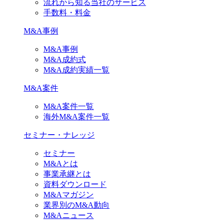
流れから知る当社のサービス
手数料・料金
M&A事例
M&A事例
M&A成約式
M&A成約実績一覧
M&A案件
M&A案件一覧
海外M&A案件一覧
セミナー・ナレッジ
セミナー
M&Aとは
事業承継とは
資料ダウンロード
M&Aマガジン
業界別のM&A動向
M&Aニュース