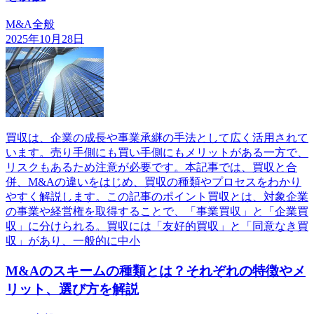
M&A全般
2025年10月28日
買収は、企業の成長や事業承継の手法として広く活用されて
います。売り手側にも買い手側にもメリットがある一方で、
リスクもあるため注意が必要です。本記事では、買収と合
併、M&Aの違いをはじめ、買収の種類やプロセスをわかり
やすく解説します。この記事のポイント買収とは、対象企業
の事業や経営権を取得することで、「事業買収」と「企業買
収」に分けられる。買収には「友好的買収」と「同意なき買
収」があり、一般的に中小
M&Aのスキームの種類とは？それぞれの特徴やメ
リット、選び方を解説