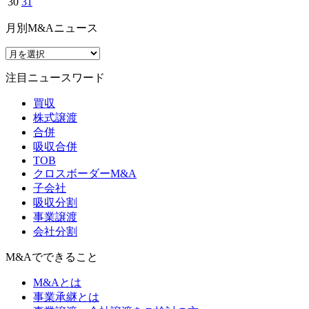
30
31
月別M&Aニュース
注目ニュースワード
買収
株式譲渡
合併
吸収合併
TOB
クロスボーダーM&A
子会社
吸収分割
事業譲渡
会社分割
M&Aでできること
M&Aとは
事業承継とは