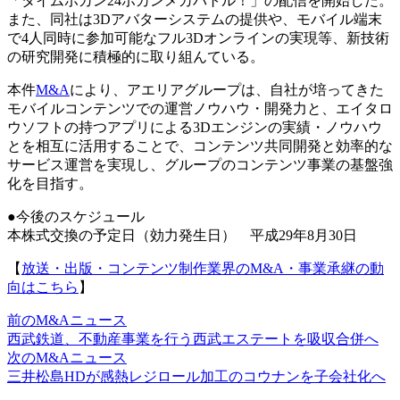
「タイムボカン24ボカンメカバトル！」の配信を開始した。
また、同社は3Dアバターシステムの提供や、モバイル端末
で4人同時に参加可能なフル3Dオンラインの実現等、新技術
の研究開発に積極的に取り組んている。
本件
M&A
により、アエリアグループは、自社が培ってきた
モバイルコンテンツでの運営ノウハウ・開発力と、エイタロ
ウソフトの持つアプリによる3Dエンジンの実績・ノウハウ
とを相互に活用することで、コンテンツ共同開発と効率的な
サービス運営を実現し、グループのコンテンツ事業の基盤強
化を目指す。
●今後のスケジュール
本株式交換の予定日（効力発生日） 平成29年8月30日
【
放送・出版・コンテンツ制作業界のM&A・事業承継の動
向はこちら
】
前のM&Aニュース
西武鉄道、不動産事業を行う西武エステートを吸収合併へ
次のM&Aニュース
三井松島HDが感熱レジロール加工のコウナンを子会社化へ