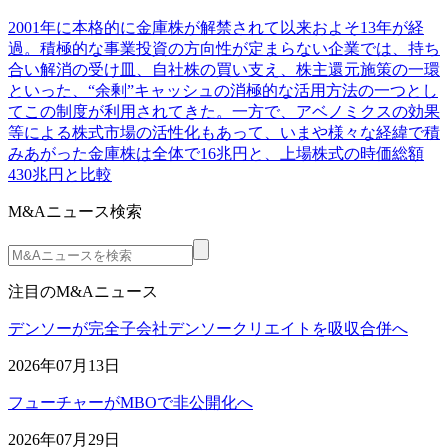
2001年に本格的に金庫株が解禁されて以来およそ13年が経
過。積極的な事業投資の方向性が定まらない企業では、持ち
合い解消の受け皿、自社株の買い支え、株主還元施策の一環
といった、“余剰”キャッシュの消極的な活用方法の一つとし
てこの制度が利用されてきた。一方で、アベノミクスの効果
等による株式市場の活性化もあって、いまや様々な経緯で積
みあがった金庫株は全体で16兆円と、上場株式の時価総額
430兆円と比較
M&Aニュース検索
注目のM&Aニュース
デンソーが完全子会社デンソークリエイトを吸収合併へ
2026年07月13日
フューチャーがMBOで非公開化へ
2026年07月29日