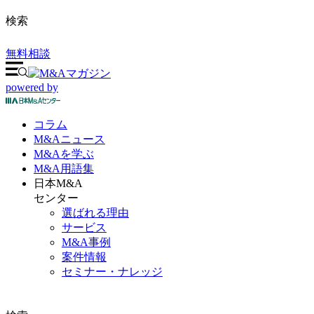
検索
無料相談
powered by
コラム
M&A
ニュース
M&Aを
学ぶ
M&A
用語集
日本M&A
センター
選ばれる理由
サービス
M&A事例
案件情報
セミナー・ナレッジ