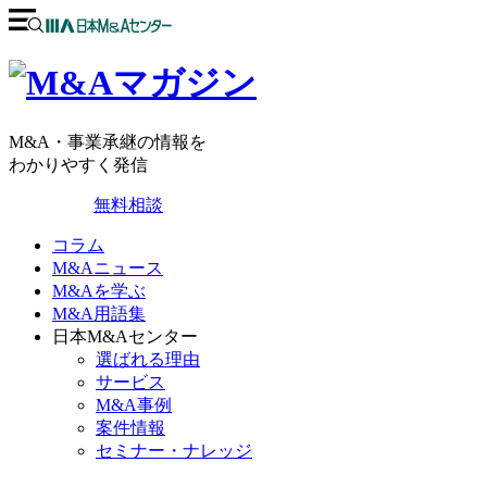
M&A・事業承継の情報を
わかりやすく発信
無料相談
コラム
M&Aニュース
M&Aを学ぶ
M&A用語集
日本M&Aセンター
選ばれる理由
サービス
M&A事例
案件情報
セミナー・ナレッジ