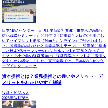
日本M&Aセンター、日刊工業新聞社共催「事業承継&高収
益化戦略セミナー」が2021年12月に東京と大阪の2会場にお
いてハイブリット形式（対面とオンライン）で行われまし
た。製造業の高収益化と事業承継をテーマに、製造業に精通
した日本M&Aセンターのコンサルタントが講師となって、
中堅・中小企業の経営者向けに経営戦略のヒントを、事例を
交えながら紹介しました。東京会場では、日本M&Aセンタ
ーダイレクトマーケ
資本提携とは？業務提携との違いやメリット・デ
メリットをわかりやすく解説
経営・ビジネス
2026年04月28日