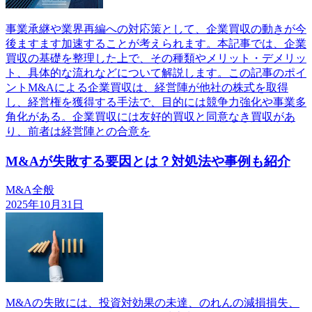
事業承継や業界再編への対応策として、企業買収の動きが今
後ますます加速することが考えられます。本記事では、企業
買収の基礎を整理した上で、その種類やメリット・デメリッ
ト、具体的な流れなどについて解説します。この記事のポイ
ントM&Aによる企業買収は、経営陣が他社の株式を取得
し、経営権を獲得する手法で、目的には競争力強化や事業多
角化がある。企業買収には友好的買収と同意なき買収があ
り、前者は経営陣との合意を
M&Aが失敗する要因とは？対処法や事例も紹介
M&A全般
2025年10月31日
M&Aの失敗には、投資対効果の未達、のれんの減損損失、