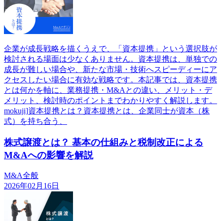
企業が成長戦略を描くうえで、「資本提携」という選択肢が
検討される場面は少なくありません。資本提携は、単独での
成長が難しい場合や、新たな市場・技術へスピーディーにア
クセスしたい場合に有効な戦略です。本記事では、資本提携
とは何かを軸に、業務提携・M&Aとの違い、メリット・デ
メリット、検討時のポイントまでわかりやすく解説します。
mokuji]資本提携とは？資本提携とは、企業同士が資本（株
式）を持ち合う、
株式譲渡とは？ 基本の仕組みと税制改正による
M&Aへの影響を解説
M&A全般
2026年02月16日