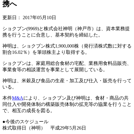
携へ
更新日：
2017年05月10日
ショクブン(9969)と株式会社神明（神戸市）は、資本業務提
携を行うことに合意し、基本契約を締結した。
神明は、ショクブン株式1,900,000株（発行済株式数に対する
割合16.02％）を筆頭株主より取得する。
ショクブンは、家庭用総合食材の宅配、業務用食料品販売、
事業食等の相談運営を事業として展開している。
神明は、米穀及び食品の生産・加工及び仕入・販売を行って
いる。
本件
M&A
により、ショクブン及び神明は、食材・商品の共
同仕入や開発体制の構築販売体制の拡充等の協業を行うこと
で、相互の成長を図る。
●今後のスケジュール
株式取得日（神明） 平成29年5月26日