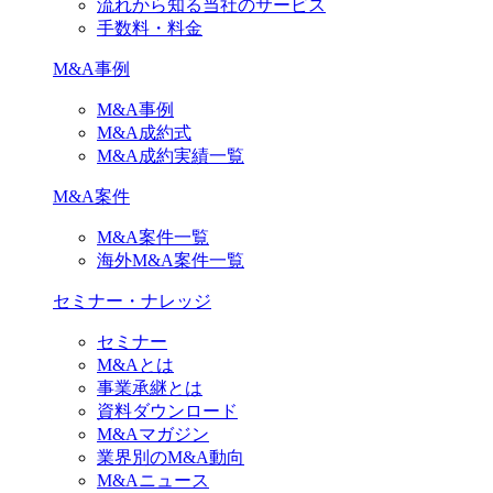
流れから知る当社のサービス
手数料・料金
M&A事例
M&A事例
M&A成約式
M&A成約実績一覧
M&A案件
M&A案件一覧
海外M&A案件一覧
セミナー・ナレッジ
セミナー
M&Aとは
事業承継とは
資料ダウンロード
M&Aマガジン
業界別のM&A動向
M&Aニュース