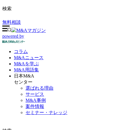
検索
無料相談
powered by
コラム
M&A
ニュース
M&Aを
学ぶ
M&A
用語集
日本M&A
センター
選ばれる理由
サービス
M&A事例
案件情報
セミナー・ナレッジ