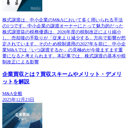
株式譲渡は、中小企業のM&Aにおいて多く用いられる手法
の1つです。中小企業の譲渡オーナーにとって魅力的だった
株式譲渡益の税務優遇は、2026年度の税制改正により縮小
し、売却後の手取りが「従来より減少する」方向で影響が想
定されています。そのため税制適用の2027年を前に、中小企
業M&Aでは「いつ譲渡するか」の見極めが今後ますます重
要になると考えられます。本記事では、株式譲渡の基本や税
制改正による影響
企業買収とは？買収スキームやメリット・デメリ
ットを解説
M&A全般
2025年12月23日