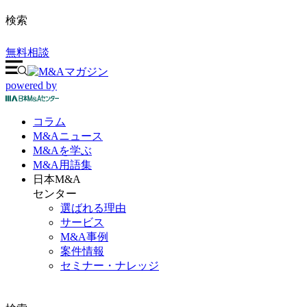
検索
無料相談
powered by
コラム
M&A
ニュース
M&Aを
学ぶ
M&A
用語集
日本M&A
センター
選ばれる理由
サービス
M&A事例
案件情報
セミナー・ナレッジ