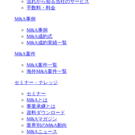
流れから知る当社のサービス
手数料・料金
M&A事例
M&A事例
M&A成約式
M&A成約実績一覧
M&A案件
M&A案件一覧
海外M&A案件一覧
セミナー・ナレッジ
セミナー
M&Aとは
事業承継とは
資料ダウンロード
M&Aマガジン
業界別のM&A動向
M&Aニュース