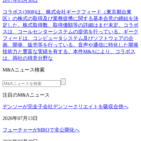
2017年05月30日
コラボス(3908)は、株式会社ギークフィード（東京都台東
区）の株式の取得及び業務提携に関する基本合意の締結を決
定した。株式取得数、取得価額等の詳細はまだ未定。コラボ
スは、コールセンターシステムの提供を行っている。ギーク
フィードは、コンピュータシステム及びソフトウェアの企
画、開発、販売等を行っている。音声や通信に特化した開発
技術力と豊富な実績を有する。本件M&Aにより、コラボス
は、両社の得意分野な
M&Aニュース検索
注目のM&Aニュース
デンソーが完全子会社デンソークリエイトを吸収合併へ
2026年07月13日
フューチャーがMBOで非公開化へ