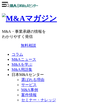
M&A・事業承継の情報を
わかりやすく発信
無料相談
コラム
M&Aニュース
M&Aを学ぶ
M&A用語集
日本M&Aセンター
選ばれる理由
サービス
M&A事例
案件情報
セミナー・ナレッジ