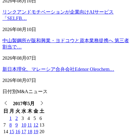
2026年08月10日
リンクアンドモチベーションが企業向けAIサービス
「SELFB…
2026年08月10日
中山製鋼所が阪和興業・ヨドコウと資本業務提携へ 第三者
割当で…
2026年08月07日
新日本理化、マレーシア合弁会社Edenor Oleochem…
2026年08月07日
日付別M&Aニュース
2017年5月
日
月
火
水
木
金
土
1
2
3
4
5
6
7
8
9
10
11
12
13
14
15
16
17
18
19
20