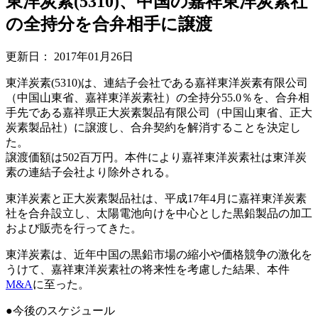
東洋炭素(5310)、中国の嘉祥東洋炭素社
の全持分を合弁相手に譲渡
更新日：
2017年01月26日
東洋炭素(5310)は、連結子会社である嘉祥東洋炭素有限公司
（中国山東省、嘉祥東洋炭素社）の全持分55.0％を、合弁相
手先である嘉祥県正大炭素製品有限公司（中国山東省、正大
炭素製品社）に譲渡し、合弁契約を解消することを決定し
た。
譲渡価額は502百万円。本件により嘉祥東洋炭素社は東洋炭
素の連結子会社より除外される。
東洋炭素と正大炭素製品社は、平成17年4月に嘉祥東洋炭素
社を合弁設立し、太陽電池向けを中心とした黒鉛製品の加工
および販売を行ってきた。
東洋炭素は、近年中国の黒鉛市場の縮小や価格競争の激化を
うけて、嘉祥東洋炭素社の将来性を考慮した結果、本件
M&A
に至った。
●今後のスケジュール