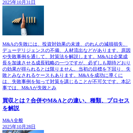
2025年10月31日
M&Aの失敗には、投資対効果の未達、のれんの減損損失、
デューデリジェンスの不備、人材流出などがあります。原因
や失敗事例を通して、対策法を解説します。M&Aは企業成
長を加速させる成長戦略の一つですが、必ずしも期待どおり
の効果が得られるとは限りません。当初の目標を下回り、失
敗とみなされるケースもあります。M&Aを成功に導くに
は、失敗事例を知って対策を講じることが不可欠です。本記
事では、M&Aが失敗とみ
買収とは？合併やM&Aとの違い、種類、プロセス
を解説
M&A全般
2025年10月28日