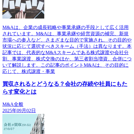
M&Aは、企業の成長戦略や事業承継の手段として広く活用
されています。M&Aは、事業承継や経営資源の補完、新規
市場への参入など、さまざまな目的で実施され、その目的や
状況に応じて選択すべきスキーム（手法）は異なります。本
記事では、代表的なM&Aスキームである株式譲渡や会社分
割、事業譲渡、株式交換のほか、第三者割当増資、合併につ
いて解説します。この記事のポイントM&Aは、その目的に
応じて、株式譲渡・事業
買収されるとどうなる？会社の存続や社員にもた
らす変化とは
M&A全般
2025年09月02日