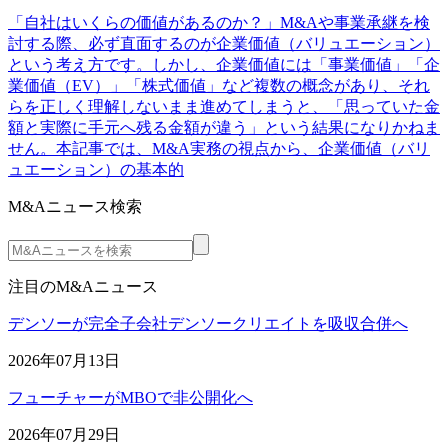
「自社はいくらの価値があるのか？」M&Aや事業承継を検
討する際、必ず直面するのが企業価値（バリュエーション）
という考え方です。しかし、企業価値には「事業価値」「企
業価値（EV）」「株式価値」など複数の概念があり、それ
らを正しく理解しないまま進めてしまうと、「思っていた金
額と実際に手元へ残る金額が違う」という結果になりかねま
せん。本記事では、M&A実務の視点から、企業価値（バリ
ュエーション）の基本的
M&Aニュース検索
注目のM&Aニュース
デンソーが完全子会社デンソークリエイトを吸収合併へ
2026年07月13日
フューチャーがMBOで非公開化へ
2026年07月29日