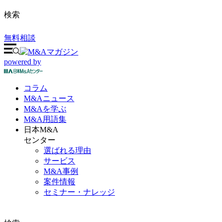
検索
無料相談
powered by
コラム
M&A
ニュース
M&Aを
学ぶ
M&A
用語集
日本M&A
センター
選ばれる理由
サービス
M&A事例
案件情報
セミナー・ナレッジ