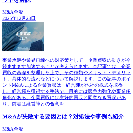
M&A全般
2025年12月23日
事業承継や業界再編への対応策として、企業買収の動きが今
後ますます加速することが考えられます。本記事では、企業
買収の基礎を整理した上で、その種類やメリット・デメリッ
ト、具体的な流れなどについて解説します。この記事のポイ
ントM&Aによる企業買収は、経営陣が他社の株式を取得
し、経営権を獲得する手法で、目的には競争力強化や事業多
角化がある。企業買収には友好的買収と同意なき買収があ
り、前者は経営陣との合意を
M&Aが失敗する要因とは？対処法や事例も紹介
M&A全般