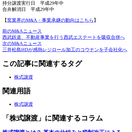
持分譲渡実行日 平成29年中
合弁解消日 平成29年中
【
窯業界のM&A・事業承継の動向はこちら
】
前のM&Aニュース
西武鉄道、不動産事業を行う西武エステートを吸収合併へ
次のM&Aニュース
三井松島HDが感熱レジロール加工のコウナンを子会社化へ
この記事に関連するタグ
株式譲渡
関連用語
株式譲渡
「株式譲渡」に関連するコラム