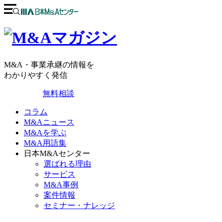
M&A・事業承継の情報を
わかりやすく発信
無料相談
コラム
M&Aニュース
M&Aを学ぶ
M&A用語集
日本M&Aセンター
選ばれる理由
サービス
M&A事例
案件情報
セミナー・ナレッジ