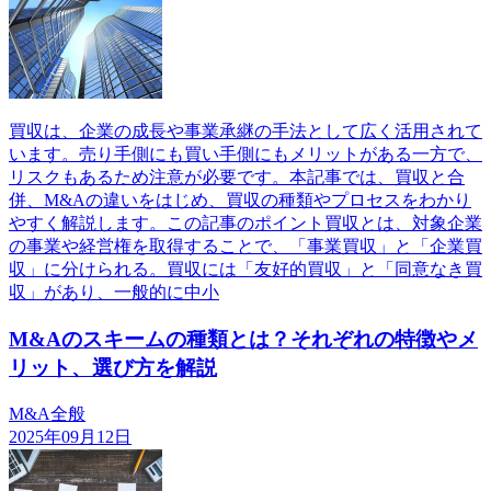
買収は、企業の成長や事業承継の手法として広く活用されて
います。売り手側にも買い手側にもメリットがある一方で、
リスクもあるため注意が必要です。本記事では、買収と合
併、M&Aの違いをはじめ、買収の種類やプロセスをわかり
やすく解説します。この記事のポイント買収とは、対象企業
の事業や経営権を取得することで、「事業買収」と「企業買
収」に分けられる。買収には「友好的買収」と「同意なき買
収」があり、一般的に中小
M&Aのスキームの種類とは？それぞれの特徴やメ
リット、選び方を解説
M&A全般
2025年09月12日