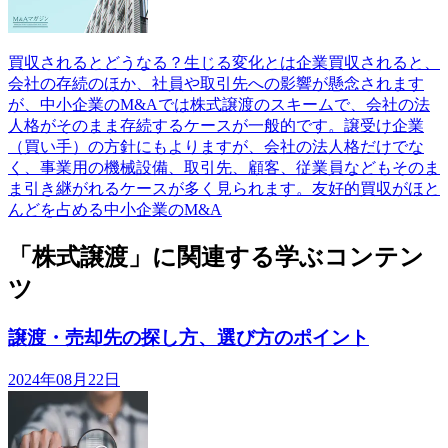
買収されるとどうなる？生じる変化とは企業買収されると、
会社の存続のほか、社員や取引先への影響が懸念されます
が、中小企業のM&Aでは株式譲渡のスキームで、会社の法
人格がそのまま存続するケースが一般的です。譲受け企業
（買い手）の方針にもよりますが、会社の法人格だけでな
く、事業用の機械設備、取引先、顧客、従業員などもそのま
ま引き継がれるケースが多く見られます。友好的買収がほと
んどを占める中小企業のM&A
「株式譲渡」に関連する学ぶコンテン
ツ
譲渡・売却先の探し方、選び方のポイント
2024年08月22日