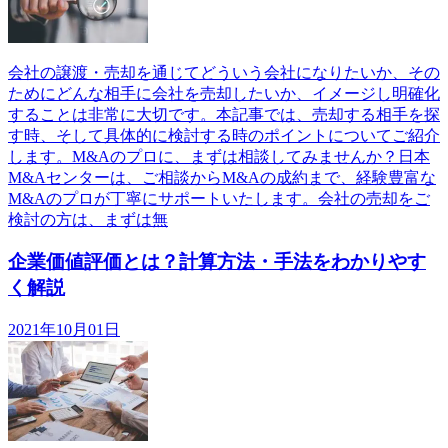
会社の譲渡・売却を通じてどういう会社になりたいか、その
ためにどんな相手に会社を売却したいか、イメージし明確化
することは非常に大切です。本記事では、売却する相手を探
す時、そして具体的に検討する時のポイントについてご紹介
します。M&Aのプロに、まずは相談してみませんか？日本
M&Aセンターは、ご相談からM&Aの成約まで、経験豊富な
M&Aのプロが丁寧にサポートいたします。会社の売却をご
検討の方は、まずは無
企業価値評価とは？計算方法・手法をわかりやす
く解説
2021年10月01日