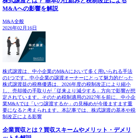
株式譲渡とは？ 基本の仕組みと税制改正による
M&Aへの影響を解説
M&A全般
2026年02月16日
株式譲渡は、中小企業のM&Aにおいて多く用いられる手法
の1つです。中小企業の譲渡オーナーにとって魅力的だった
株式譲渡益の税務優遇は、2026年度の税制改正により縮小
し、売却後の手取りが「従来より減少する」方向で影響が想
定されています。そのため税制適用の2027年を前に、中小企
業M&Aでは「いつ譲渡するか」の見極めが今後ますます重
要になると考えられます。本記事では、株式譲渡の基本や税
制改正による影響
企業買収とは？買収スキームやメリット・デメリ
ットを解説