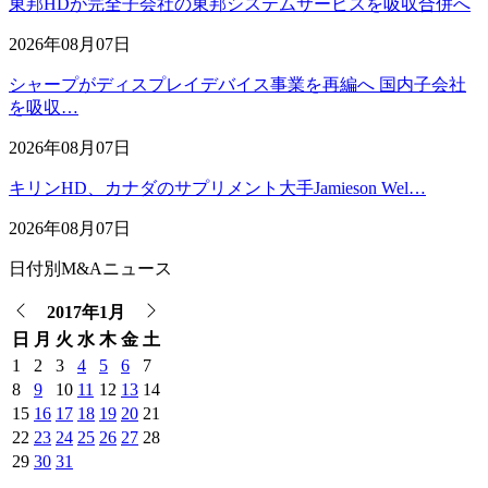
東邦HDが完全子会社の東邦システムサービスを吸収合併へ
2026年08月07日
シャープがディスプレイデバイス事業を再編へ 国内子会社
を吸収…
2026年08月07日
キリンHD、カナダのサプリメント大手Jamieson Wel…
2026年08月07日
日付別M&Aニュース
2017年1月
日
月
火
水
木
金
土
1
2
3
4
5
6
7
8
9
10
11
12
13
14
15
16
17
18
19
20
21
22
23
24
25
26
27
28
29
30
31