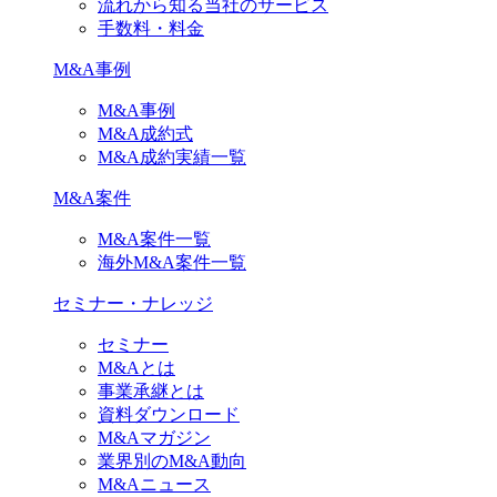
流れから知る当社のサービス
手数料・料金
M&A事例
M&A事例
M&A成約式
M&A成約実績一覧
M&A案件
M&A案件一覧
海外M&A案件一覧
セミナー・ナレッジ
セミナー
M&Aとは
事業承継とは
資料ダウンロード
M&Aマガジン
業界別のM&A動向
M&Aニュース