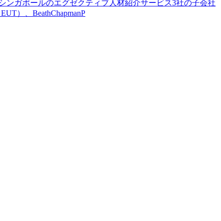
ストラリア・シンガポールのエグゼクティブ人材紹介サービス3社の子会社
T）、BeathChapmanP