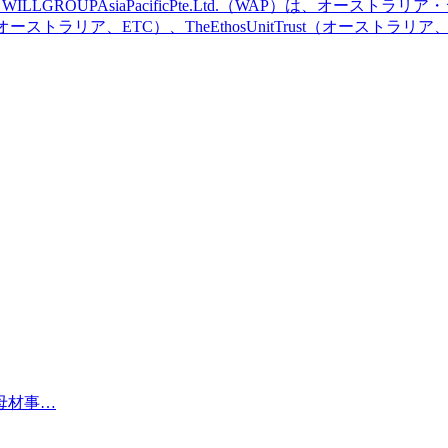
LLGROUPAsiaPacificPte.Ltd.（WAP）は、オー
（オーストラリア、ETC）、TheEthosUnitTrust（オーストラリア、EU
母材事…