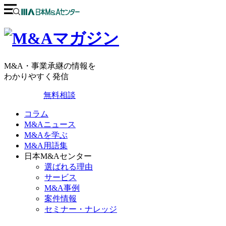
M&A・事業承継の情報を
わかりやすく発信
無料相談
コラム
M&Aニュース
M&Aを学ぶ
M&A用語集
日本M&Aセンター
選ばれる理由
サービス
M&A事例
案件情報
セミナー・ナレッジ