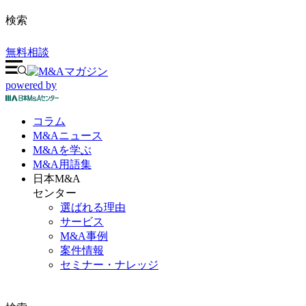
検索
無料相談
powered by
コラム
M&A
ニュース
M&Aを
学ぶ
M&A
用語集
日本M&A
センター
選ばれる理由
サービス
M&A事例
案件情報
セミナー・ナレッジ