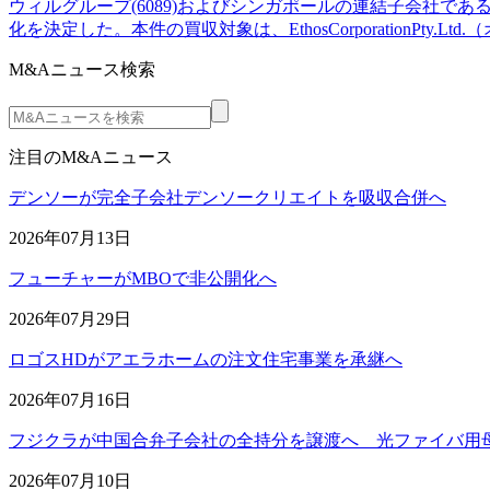
ウィルグループ(6089)およびシンガポールの連結子会社であるWI
化を決定した。本件の買収対象は、EthosCorporationPty.Ltd.
M&Aニュース検索
注目のM&Aニュース
デンソーが完全子会社デンソークリエイトを吸収合併へ
2026年07月13日
フューチャーがMBOで非公開化へ
2026年07月29日
ロゴスHDがアエラホームの注文住宅事業を承継へ
2026年07月16日
フジクラが中国合弁子会社の全持分を譲渡へ 光ファイバ用
2026年07月10日