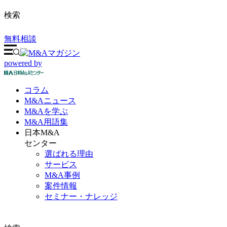
検索
無料相談
powered by
コラム
M&A
ニュース
M&Aを
学ぶ
M&A
用語集
日本M&A
センター
選ばれる理由
サービス
M&A事例
案件情報
セミナー・ナレッジ