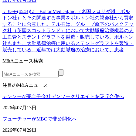
2017年01月19日
テルモ(4543)は、BoltonMedical,Inc.（米国フロリダ州、ボル
トン社）とその関連する事業をボルトン社の親会社から買収
することに合意した。テルモは、グループ傘下のバスクテッ
ク社（英国スコットランド）において大動脈瘤治療機器の人
工血管とステントグラフトを製造・販売している。ボルトン
社もまた、大動脈瘤治療に用いるステントグラフトを製造・
販売している。近年では大動脈瘤の治療において、患者
M&Aニュース検索
注目のM&Aニュース
デンソーが完全子会社デンソークリエイトを吸収合併へ
2026年07月13日
フューチャーがMBOで非公開化へ
2026年07月29日