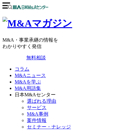
M&A・事業承継の情報を
わかりやすく発信
無料相談
コラム
M&Aニュース
M&Aを学ぶ
M&A用語集
日本M&Aセンター
選ばれる理由
サービス
M&A事例
案件情報
セミナー・ナレッジ