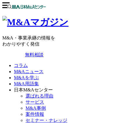
M&A・事業承継の情報を
わかりやすく発信
無料相談
コラム
M&Aニュース
M&Aを学ぶ
M&A用語集
日本M&Aセンター
選ばれる理由
サービス
M&A事例
案件情報
セミナー・ナレッジ