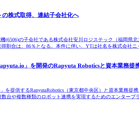
トの株式取得、連結子会社化へ
川電機(6506)の子会社である株式会社安川ロジステック（福岡
取得割合は、86％となる。本件に伴い、YTは社名を株式会社
ta.io」を開発のRapyuta Roboticsと資本業務提
a.io」を提供するRapyutaRobotics（東京都中央区）と
icsは、複数台や複数種類のロボット連携を実現するためのエンタ