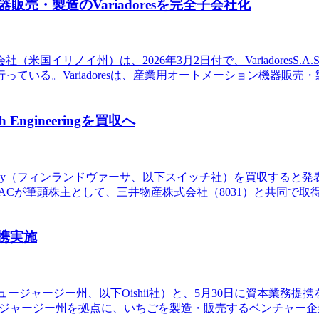
・製造のVariadoresを完全子会社化
米国イリノイ州）は、2026年3月2日付で、VariadoresS.
。Variadoresは、産業用オートメーション機器販売・製造を
ngineeringを買収へ
neeringOy（フィンランドヴァーサ、以下スイッチ社）を買収す
株式を、BEMACが筆頭株主として、三井物産株式会社（8031）と
務提携実施
tion（米国ニュージャージー州、以下Oishii社）と、5月30日に
ュージャージー州を拠点に、いちごを製造・販売するベンチャー企業