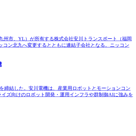
県北九州市、YL）が所有する株式会社安川トランスポート（福岡
ニッコン北九へ変更するとともに連結子会社となる。ニッコン
携
資本業務提携を締結した。安川電機は、産業用ロボットとモーションコン
ープライズ向けのロボット開発・運用インフラや群制御AIに強みを