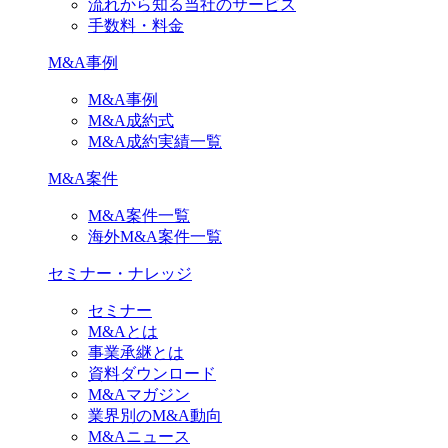
流れから知る当社のサービス
手数料・料金
M&A事例
M&A事例
M&A成約式
M&A成約実績一覧
M&A案件
M&A案件一覧
海外M&A案件一覧
セミナー・ナレッジ
セミナー
M&Aとは
事業承継とは
資料ダウンロード
M&Aマガジン
業界別のM&A動向
M&Aニュース