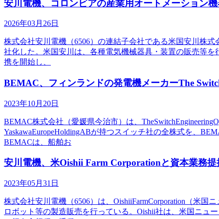
安川電機、コロンビアの産業用オートメーション機器販売
2026年03月26日
株式会社安川電機（6506）の連結子会社である米国安川株式会社（
社化した。米国安川は、各種電気機械器具・装置の販売等を行っている
携を開始し、
BEMAC、フィンランドの発電機メーカーThe Switch E
2023年10月20日
BEMAC株式会社（愛媛県今治市）は、TheSwitchEngi
YaskawaEuropeHoldingABが持つスイッチ社の全
BEMACは、船舶お
安川電機、米Oishii Farm Corporationと資本業
2023年05月31日
株式会社安川電機（6506）は、OishiiFarmCorpora
ロボット等の製造販売を行っている。Oishii社は、米国ニ