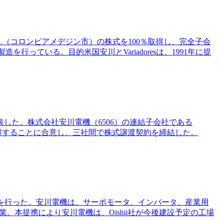
A.S.（コロンビアメデジン市）の株式を100％取得し、完全子会
行っている。目的米国安川とVariadoresは、1991年に提
ると発表した。株式会社安川電機（6506）の連結子会社である
共同で取得することに合意し、三社間で株式譲渡契約を締結した。
資本業務提携を行った。安川電機は、サーボモータ、インバータ、産業用
。本提携により安川電機は、Oishii社が今後建設予定の工場