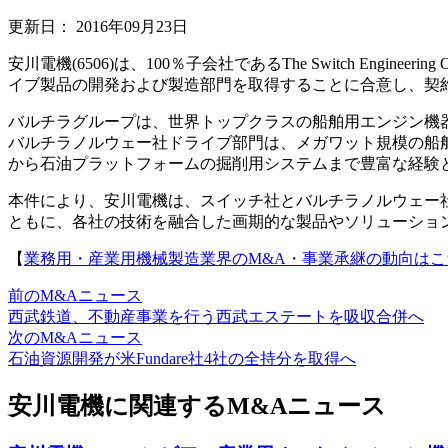
更新日：
2016年09月23日
安川電機(6506)は、100％子会社であるThe Switch 
イブ製品の開発および製造部門を取得することに合意し、契
バルチラグループは、世界トップクラスの船舶用エンジン機
バルチラノルウェー社ドライブ部門は、メガワット規模の船
から石油プラットフォームの掘削用システムまで豊富な経験
本件により、安川電機は、スイッチ社とバルチラノルウェー
ともに、各社の技術を融合した画期的な製品やソリューショ
【
業務用・産業用機械製造業界のM&A・事業承継の動向はこ
前のM&Aニュース
西武鉄道、不動産事業を行う西武エステートを吸収合併へ
次のM&Aニュース
石油資源開発が米Fundare社4社の全持分を取得へ
安川電機に関連するM&Aニュース