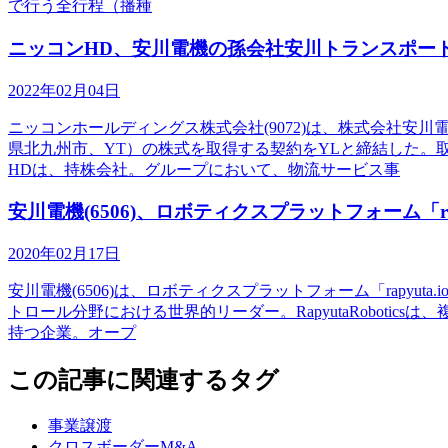
で行う全行程（播種
ニッコンHD、安川電機の孫会社安川トランスポー
2022年02月04日
ニッコンホールディングス株式会社(9072)は、株式会社安
県北九州市、YT）の株式を取得する契約をYLと締結した。
HDは、持株会社。グループにおいて、物流サービス事
安川電機(6506)、ロボティクスプラットフォーム「rapyu
2020年02月17日
安川電機(6506)は、ロボティクスプラットフォーム「rapyut
トロール分野における世界的リーダー。RapyutaRobot
持つ企業。オープ
この記事に関連するタグ
事業譲渡
クロスボーダーM&A