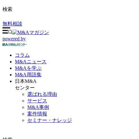
検索
無料相談
powered by
コラム
M&A
ニュース
M&Aを
学ぶ
M&A
用語集
日本M&A
センター
選ばれる理由
サービス
M&A事例
案件情報
セミナー・ナレッジ