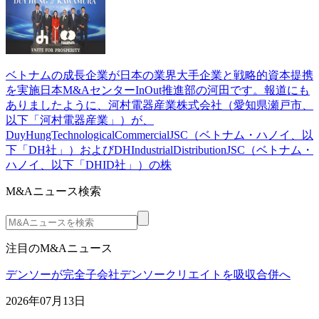
ベトナムの成長企業が日本の業界大手企業と戦略的資本提携
を実施日本M&AセンターInOut推進部の河田です。報道にも
ありましたように、河村電器産業株式会社（愛知県瀬戸市、
以下「河村電器産業」）が、
DuyHungTechnologicalCommercialJSC（ベトナム・ハノイ、以
下「DH社」）およびDHIndustrialDistributionJSC（ベトナム・
ハノイ、以下「DHID社」）の株
M&Aニュース検索
注目のM&Aニュース
デンソーが完全子会社デンソークリエイトを吸収合併へ
2026年07月13日