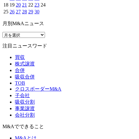
18
19
20
21
22
23
24
25
26
27
28
29
30
月別M&Aニュース
注目ニュースワード
買収
株式譲渡
合併
吸収合併
TOB
クロスボーダーM&A
子会社
吸収分割
事業譲渡
会社分割
M&Aでできること
M&Aとは