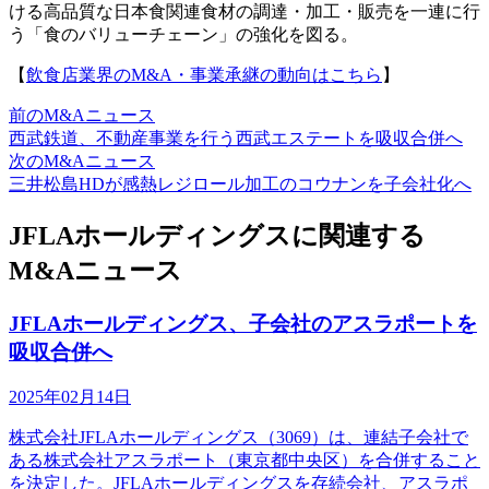
ける高品質な日本食関連食材の調達・加工・販売を一連に行
う「食のバリューチェーン」の強化を図る。
【
飲食店業界のM&A・事業承継の動向はこちら
】
前のM&Aニュース
西武鉄道、不動産事業を行う西武エステートを吸収合併へ
次のM&Aニュース
三井松島HDが感熱レジロール加工のコウナンを子会社化へ
JFLAホールディングスに関連する
M&Aニュース
JFLAホールディングス、子会社のアスラポートを
吸収合併へ
2025年02月14日
株式会社JFLAホールディングス（3069）は、連結子会社で
ある株式会社アスラポート（東京都中央区）を合併すること
を決定した。JFLAホールディングスを存続会社、アスラポ