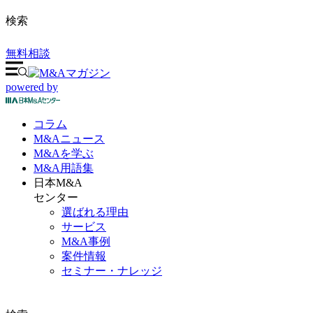
検索
無料相談
powered by
コラム
M&A
ニュース
M&Aを
学ぶ
M&A
用語集
日本M&A
センター
選ばれる理由
サービス
M&A事例
案件情報
セミナー・ナレッジ