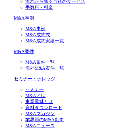
流れから知る当社のサービス
手数料・料金
M&A事例
M&A事例
M&A成約式
M&A成約実績一覧
M&A案件
M&A案件一覧
海外M&A案件一覧
セミナー・ナレッジ
セミナー
M&Aとは
事業承継とは
資料ダウンロード
M&Aマガジン
業界別のM&A動向
M&Aニュース