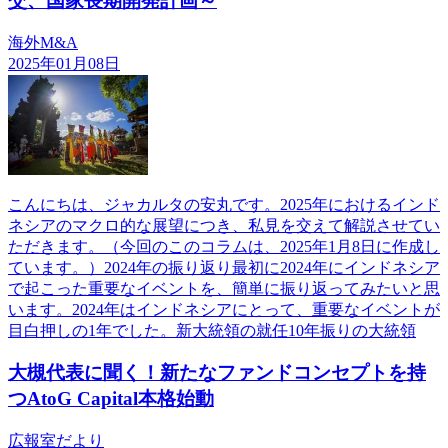
交、国家長期開発計画～
海外M&A
2025年01月08日
こんにちは、ジャカルタの安丸です。2025年におけるインド
ネシアのマクロ的な展望につき、私見を交えて解説させてい
ただきます。（今回のこのコラムは、2025年1月8日に作成し
ています。）2024年の振り返り最初に2024年にインドネシア
で起こった重要なイベントを、簡単に振り返ってみたいと思
います。2024年はインドネシアにとって、重要なイベントが
目白押しの1年でした。新大統領の就任10年振りの大統領
大槻代表に聞く！新たなファンドコンセプトを持
つAtoG Capital本格始動
広報室だより