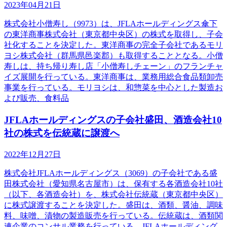
2023年04月21日
株式会社小僧寿し（9973）は、JFLAホールディングス傘下
の東洋商事株式会社（東京都中央区）の株式を取得し、子会
社化することを決定した。東洋商事の完全子会社であるモリ
ヨシ株式会社（群馬県邑楽郡）も取得することとなる。小僧
寿しは、持ち帰り寿し店「小僧寿しチェーン」のフランチャ
イズ展開を行っている。東洋商事は、業務用総合食品類卸売
事業を行っている。モリヨシは、和惣菜を中心とした製造お
よび販売、食料品
JFLAホールディングスの子会社盛田、酒造会社10
社の株式を伝統蔵に譲渡へ
2022年12月27日
株式会社JFLAホールディングス（3069）の子会社である盛
田株式会社（愛知県名古屋市）は、保有する各酒造会社10社
（以下、各酒造会社）を、株式会社伝統蔵（東京都中央区）
に株式譲渡することを決定した。盛田は、酒類、醤油、調味
料、味噌、漬物の製造販売を行っている。伝統蔵は、酒類関
連企業のコンサル業務を行っている。JFLAホールディング