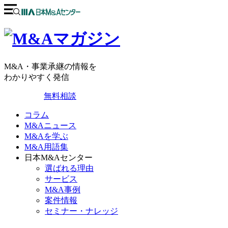
M&A・事業承継の情報を
わかりやすく発信
無料相談
コラム
M&Aニュース
M&Aを学ぶ
M&A用語集
日本M&Aセンター
選ばれる理由
サービス
M&A事例
案件情報
セミナー・ナレッジ