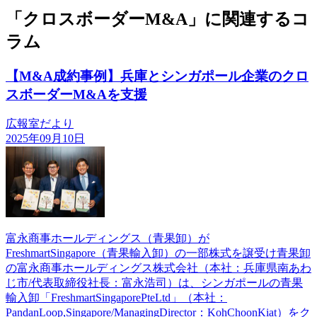
「クロスボーダーM&A」に関連するコ
ラム
【M&A成約事例】兵庫とシンガポール企業のクロ
スボーダーM&Aを支援
広報室だより
2025年09月10日
富永商事ホールディングス（青果卸）が
FreshmartSingapore（青果輸入卸）の一部株式を譲受け青果卸
の富永商事ホールディングス株式会社（本社：兵庫県南あわ
じ市/代表取締役社長：富永浩司）は、シンガポールの青果
輸入卸「FreshmartSingaporePteLtd」（本社：
PandanLoop,Singapore/ManagingDirector：KohChoonKiat）をク