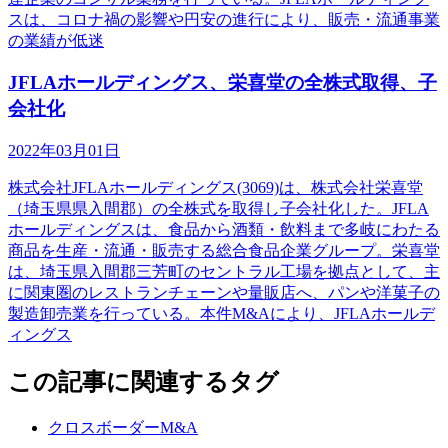
スは、コロナ禍の影響や円安の進行により、販売・流通事業
の業績が低迷
JFLAホールディングス、栄喜堂の全株式取得、子
会社化
2022年03月01日
株式会社JFLAホールディングス(3069)は、株式会社栄喜堂
（埼玉県県入間郡）の全株式を取得し子会社化した。JFLA
ホールディングスは、食品から酒類・飲料まで多岐にわたる
商品を生産・流通・販売する総合食品企業グループ。栄喜堂
は、埼玉県入間郡三芳町のセントラル工場を拠点として、主
に関東圏のレストランチェーンや量販店へ、パンや洋菓子の
製造卸売業を行っている。本件M&Aにより、JFLAホールデ
ィングス
この記事に関連するタグ
クロスボーダーM&A