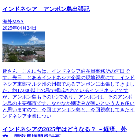
インドネシア アンボン島出張記
海外M&A
2025年04月24日
皆さん、こんにちは。インドネシア駐在員事務所の河田で
す。先日、とあるインドネシア企業の現地視察にて、インド
ネシア東部マルク州の州都であるアンボンに出張してきまし
た。約17,000以上の島で構成されているインドネシアです
が、アンボン島もその1つであり、アンボンは、そのアンボ
ン島の主要都市です。なかなか馴染みが無いという人も多い
と思いますので、今回はアンボン島と、今回視察してきたイ
ンドネシア企業につい
インドネシアの2025年はどうなる？ ～経済、外