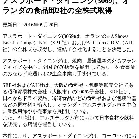
アスラポート・ダイニング(3069)、オ
ランダの食品卸2社の全株式取得
更新日：
2016年09月20日
アスラポート・ダイニング(3069)は、オランダ法人Showa
Boeki（Europe）B.V.（SBE社）およびAki Horeca B.V.（AH
社）の全株式を取得し、連結子会社化することを決定した。
アスラポート・ダイニングは、焼肉、居酒屋等の外食フラン
チャイズを中心に全国で676店舗を展開 しており、外食事業
のみならず流通および生産事業も手掛けている。
SBE社およびAH社は、大阪の食料品・包装等卸売会社であ
る昭和貿易株式会社（大阪市）の100％子会社。SBE社は、
日本からドライ製品、冷凍食品などの食料品および包装容器
などの原材料を輸入し、オランダ・アムステルダム市を中心
に業務用卸や小売事業を展開している。
また、AH社は、アムステルダム市において日本食材や飲料
を販売する店舗を運営している。
本件により、アスラポート・ダイニングは、ヨーロッパにお