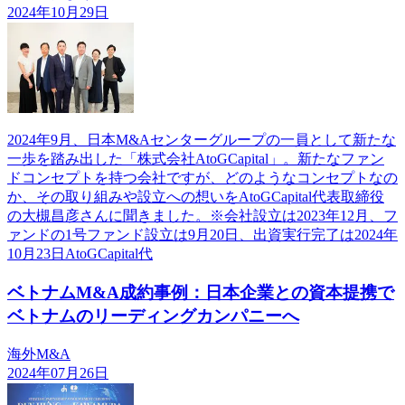
2024年10月29日
2024年9月、日本M&Aセンターグループの一員として新たな
一歩を踏み出した「株式会社AtoGCapital」。新たなファン
ドコンセプトを持つ会社ですが、どのようなコンセプトなの
か、その取り組みや設立への想いをAtoGCapital代表取締役
の大槻昌彦さんに聞きました。※会社設立は2023年12月、フ
ァンドの1号ファンド設立は9月20日、出資実行完了は2024年
10月23日AtoGCapital代
ベトナムM&A成約事例：日本企業との資本提携で
ベトナムのリーディングカンパニーへ
海外M&A
2024年07月26日