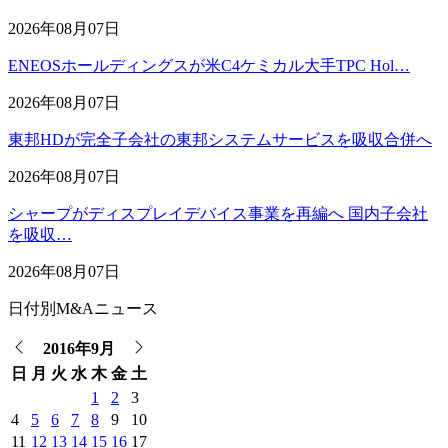
2026年08月07日
ENEOSホールディングスが米C4ケミカル大手TPC Hol…
2026年08月07日
東邦HDが完全子会社の東邦システムサービスを吸収合併へ
2026年08月07日
シャープがディスプレイデバイス事業を再編へ 国内子会社
を吸収…
2026年08月07日
日付別M&Aニュース
2016年9月
日
月
火
水
木
金
土
1
2
3
4
5
6
7
8
9
10
11
12
13
14
15
16
17