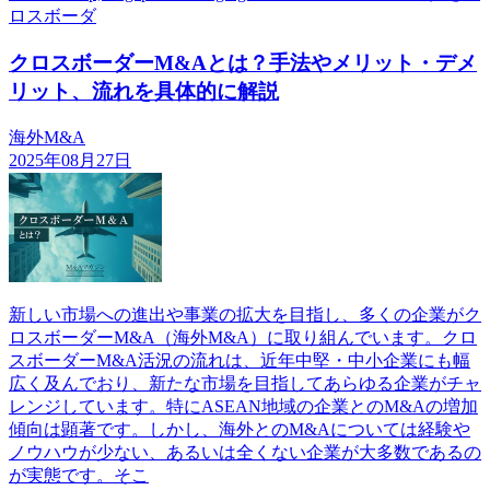
ロスボーダ
クロスボーダーM&Aとは？手法やメリット・デメ
リット、流れを具体的に解説
海外M&A
2025年08月27日
新しい市場への進出や事業の拡大を目指し、多くの企業がク
ロスボーダーM&A（海外M&A）に取り組んでいます。クロ
スボーダーM&A活況の流れは、近年中堅・中小企業にも幅
広く及んでおり、新たな市場を目指してあらゆる企業がチャ
レンジしています。特にASEAN地域の企業とのM&Aの増加
傾向は顕著です。しかし、海外とのM&Aについては経験や
ノウハウが少ない、あるいは全くない企業が大多数であるの
が実態です。そこ