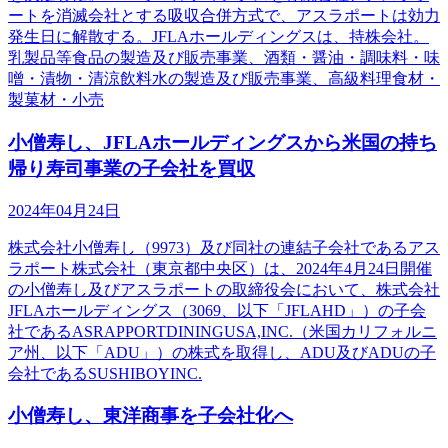
ートを消滅会社とする吸収合併方式で、アスラポートは効力
発生日に解散する。JFLAホールディングスは、持株会社。
乳製品等食品の製造及び販売事業、酒類・醤油・調味料・味
噌・漬物・清涼飲料水の製造及び販売事業、高級料理食材・
製菓材・小売
小僧寿し、JFLAホールディングスから米国の持ち
帰り寿司事業の子会社を買収
2024年04月24日
株式会社小僧寿し（9973）及び同社の連結子会社であるアス
ラポート株式会社（東京都中央区）は、2024年4月24日開催
の小僧寿し及びアスラポートの取締役会において、株式会社
JFLAホールディングス（3069、以下「JFLAHD」）の子会
社であるASRAPPORTDININGUSA,INC.（米国カリフォルニ
ア州、以下「ADU」）の株式を取得し、ADU及びADUの子
会社であるSUSHIBOYINC.
小僧寿し、東洋商事を子会社化へ