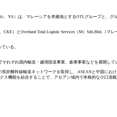
D.（シンガポール、YA）は、マレーシアを本拠地とするOTLグルー
KE）とOverland Total Logistic Services（M）Sdn.Bhd.
っている。
タイでそれぞれ国内輸送・越境陸送事業、倉庫事業などを展開して
の長距離幹線輸送ネットワークを取得し、ASEANと中国にお
ィクス機能を結合することで、アセアン域内で本格的な小口混