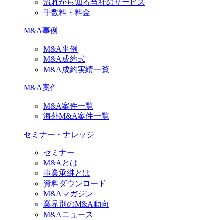
流れから知る当社のサービス
手数料・料金
M&A事例
M&A事例
M&A成約式
M&A成約実績一覧
M&A案件
M&A案件一覧
海外M&A案件一覧
セミナー・ナレッジ
セミナー
M&Aとは
事業承継とは
資料ダウンロード
M&Aマガジン
業界別のM&A動向
M&Aニュース