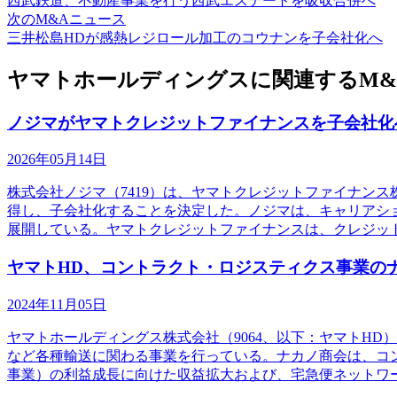
西武鉄道、不動産事業を行う西武エステートを吸収合併へ
次のM&Aニュース
三井松島HDが感熱レジロール加工のコウナンを子会社化へ
ヤマトホールディングスに関連するM&
ノジマがヤマトクレジットファイナンスを子会社化
2026年05月14日
株式会社ノジマ（7419）は、ヤマトクレジットファイナン
得し、子会社化することを決定した。ノジマは、キャリアシ
展開している。ヤマトクレジットファイナンスは、クレジッ
ヤマトHD、コントラクト・ロジスティクス事業の
2024年11月05日
ヤマトホールディングス株式会社（9064、以下：ヤマトH
など各種輸送に関わる事業を行っている。ナカノ商会は、コ
事業）の利益成長に向けた収益拡大および、宅急便ネットワ