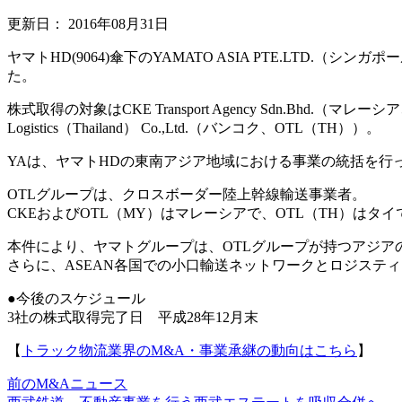
更新日：
2016年08月31日
ヤマトHD(9064)傘下のYAMATO ASIA PTE.LT
た。
株式取得の対象はCKE Transport Agency Sdn.Bhd.（マレーシア、C
Logistics（Thailand） Co.,Ltd.（バンコク、OTL（TH））。
YAは、ヤマトHDの東南アジア地域における事業の統括を行
OTLグループは、クロスボーダー陸上幹線輸送事業者。
CKEおよびOTL（MY）はマレーシアで、OTL（TH）は
本件により、ヤマトグループは、OTLグループが持つアジア
さらに、ASEAN各国での小口輸送ネットワークとロジステ
●今後のスケジュール
3社の株式取得完了日 平成28年12月末
【
トラック物流業界のM&A・事業承継の動向はこちら
】
前のM&Aニュース