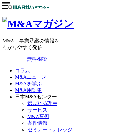
M&A・事業承継の情報を
わかりやすく発信
無料相談
コラム
M&Aニュース
M&Aを学ぶ
M&A用語集
日本M&Aセンター
選ばれる理由
サービス
M&A事例
案件情報
セミナー・ナレッジ