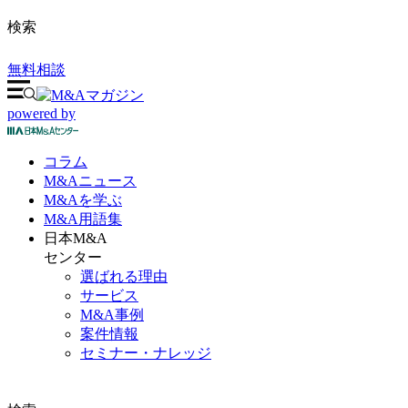
検索
無料相談
powered by
コラム
M&A
ニュース
M&Aを
学ぶ
M&A
用語集
日本M&A
センター
選ばれる理由
サービス
M&A事例
案件情報
セミナー・ナレッジ