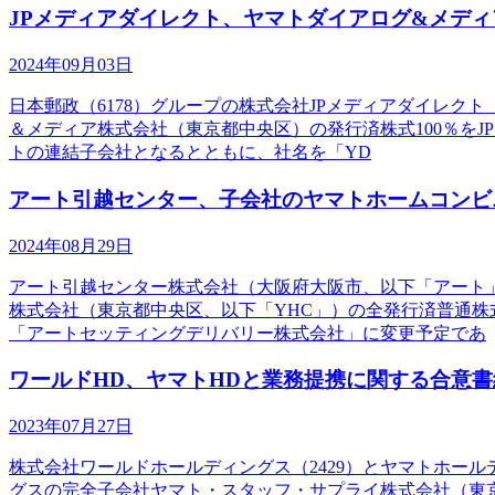
JPメディアダイレクト、ヤマトダイアログ&メディ
2024年09月03日
日本郵政（6178）グループの株式会社JPメディアダイレク
＆メディア株式会社（東京都中央区）の発行済株式100％をJ
トの連結子会社となるとともに、社名を「YD
アート引越センター、子会社のヤマトホームコンビ
2024年08月29日
アート引越センター株式会社（大阪府大阪市、以下「アート」
株式会社（東京都中央区、以下「YHC」）の全発行済普通株式
「アートセッティングデリバリー株式会社」に変更予定であ
ワールドHD、ヤマトHDと業務提携に関する合意書
2023年07月27日
株式会社ワールドホールディングス（2429）とヤマトホー
グスの完全子会社ヤマト・スタッフ・サプライ株式会社（東