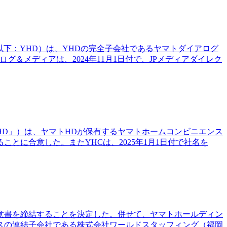
、以下：YHD）は、YHDの完全子会社であるヤマトダイアログ
＆メディアは、2024年11月1日付で、JPメディアダイレク
HD」）は、ヤマトHDが保有するヤマトホームコンビニエンス
とに合意した。またYHCは、2025年1月1日付で社名を
合意書を締結することを決定した。併せて、ヤマトホールディン
スの連結子会社である株式会社ワールドスタッフィング（福岡