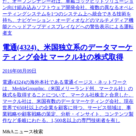
た。オープンシナジー社は、車載コックピットソリューショ
ン向け組み込みソフトウェア開発会社。複数の異なるオペレ
ーティングシステムを1つのシステム上へ統合できる技術を
持ち、ナビゲーション・オーディオなどのマルチメディア機
能とヘッドアップディスプレイなどへの警告表示による運転
者支
電通(4324)、米国独立系のデータマーケ
ティング会社 マークル社の株式取得
2016年08月09日
電通(4324)の海外本社である電通イージス・ネットワーク
は、MerkleGroupInc.（米国メリーランド州、マークル社）の
株式を取得することについて、マークル社株主と合意した。
マークル社は、米国有数のデータマーケティング会社。現在
世界で650社以上の企業を顧客に持つ。サービス領域は、事
業戦略や顧客戦略の策定、分析・インサイト、コンテンツ製
作など多岐にわたる。1,500名以上の専門技術者を有し
M&Aニュース検索