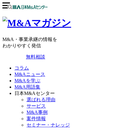
M&A・事業承継の情報を
わかりやすく発信
無料相談
コラム
M&Aニュース
M&Aを学ぶ
M&A用語集
日本M&Aセンター
選ばれる理由
サービス
M&A事例
案件情報
セミナー・ナレッジ