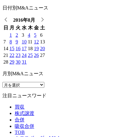
日付別M&Aニュース
2016年8月
日
月
火
水
木
金
土
1
2
3
4
5
6
7
8
9
10
11
12
13
14
15
16
17
18
19
20
21
22
23
24
25
26
27
28
29
30
31
月別M&Aニュース
注目ニュースワード
買収
株式譲渡
合併
吸収合併
TOB