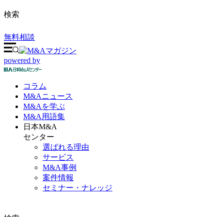
検索
無料相談
powered by
コラム
M&A
ニュース
M&Aを
学ぶ
M&A
用語集
日本M&A
センター
選ばれる理由
サービス
M&A事例
案件情報
セミナー・ナレッジ