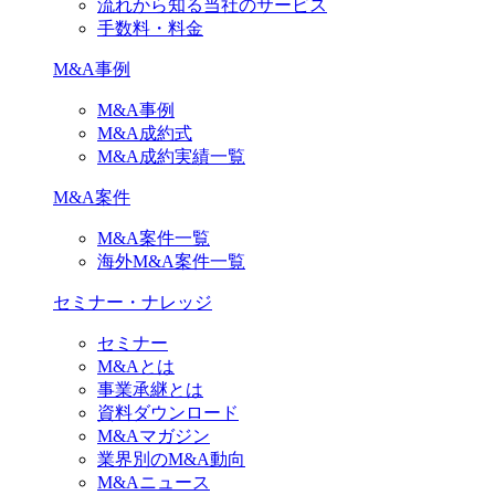
流れから知る当社のサービス
手数料・料金
M&A事例
M&A事例
M&A成約式
M&A成約実績一覧
M&A案件
M&A案件一覧
海外M&A案件一覧
セミナー・ナレッジ
セミナー
M&Aとは
事業承継とは
資料ダウンロード
M&Aマガジン
業界別のM&A動向
M&Aニュース