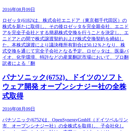
2016年08月09日
ロゼッタ(6182)は、株式会社エニドア（東京都千代田区）の
株式を新たに取得し、その後ロゼッタを完全親会社、エニド
アを完全子会社とする簡易株式交換を行うことを決定し、エ
ニドアとの間で株式譲渡契約および株式交換契約を締結し
た。本株式譲渡により議決権所有割合は50.12％となり、株
式交換を通じて完全子会社となる予定。ロゼッタは、医薬バ
イオ、化学環境、特許などの産業翻訳市場において、プロ翻
訳者による「翻
パナソニック(6752)、ドイツのソフト
ウェア開発 オープンシナジー社の全株
式取得
2016年08月09日
パナソニック(6752)は、OpenSynergyGmbH（ドイツベルリン
市、オープンシナジー社）の全株式を取得し、子会社化し