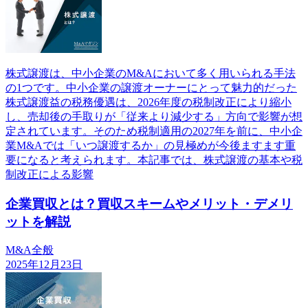
株式譲渡は、中小企業のM&Aにおいて多く用いられる手法
の1つです。中小企業の譲渡オーナーにとって魅力的だった
株式譲渡益の税務優遇は、2026年度の税制改正により縮小
し、売却後の手取りが「従来より減少する」方向で影響が想
定されています。そのため税制適用の2027年を前に、中小企
業M&Aでは「いつ譲渡するか」の見極めが今後ますます重
要になると考えられます。本記事では、株式譲渡の基本や税
制改正による影響
企業買収とは？買収スキームやメリット・デメリ
ットを解説
M&A全般
2025年12月23日