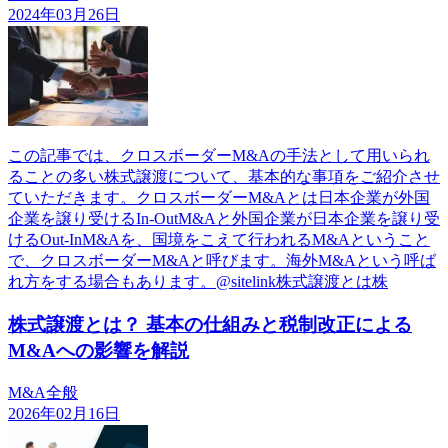
2024年03月26日
この記事では、クロスボーダーM&Aの手法として用いられ
ることの多い株式譲渡について、基本的な事項をご紹介させ
ていただきます。クロスボーダーM&Aとは日本企業が外国
企業を譲り受けるIn-OutM&Aと外国企業が日本企業を譲り受
けるOut-InM&Aを、国境をこえて行われるM&Aということ
で、クロスボーダーM&Aと呼びます。海外M&Aという呼ば
れ方をする場合もあります。@sitelink株式譲渡とは株
株式譲渡とは？ 基本の仕組みと税制改正による
M&Aへの影響を解説
M&A全般
2026年02月16日