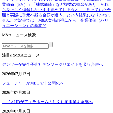
業価値（EV）」「株式価値」など複数の概念があり、それ
らを正しく理解しないまま進めてしまうと、「思っていた金
額と実際に手元へ残る金額が違う」という結果になりかねま
せん。本記事では、M&A実務の視点から、企業価値（バリ
ュエーション）の基本的
M&Aニュース検索
注目のM&Aニュース
デンソーが完全子会社デンソークリエイトを吸収合併へ
2026年07月13日
フューチャーがMBOで非公開化へ
2026年07月29日
ロゴスHDがアエラホームの注文住宅事業を承継へ
2026年07月16日