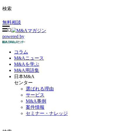
検索
無料相談
powered by
コラム
M&A
ニュース
M&Aを
学ぶ
M&A
用語集
日本M&A
センター
選ばれる理由
サービス
M&A事例
案件情報
セミナー・ナレッジ