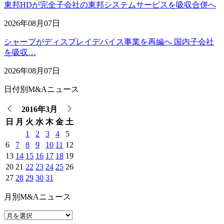
東邦HDが完全子会社の東邦システムサービスを吸収合併へ
2026年08月07日
シャープがディスプレイデバイス事業を再編へ 国内子会社
を吸収…
2026年08月07日
日付別M&Aニュース
2016年3月
日
月
火
水
木
金
土
1
2
3
4
5
6
7
8
9
10
11
12
13
14
15
16
17
18
19
20
21
22
23
24
25
26
27
28
29
30
31
月別M&Aニュース