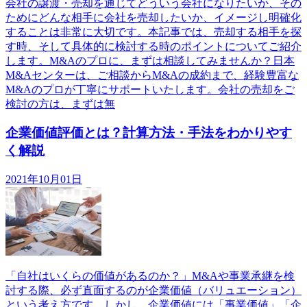
会社の譲渡・売却を通じてどういう会社になりたいか、その
ためにどんな相手に会社を売却したいか、イメージし明確化
することは非常に大切です。本記事では、売却する相手を探
す時、そして具体的に検討する時のポイントについてご紹介
します。M&Aのプロに、まずは相談してみませんか？日本
M&Aセンターは、ご相談からM&Aの成約まで、経験豊富な
M&Aのプロが丁寧にサポートいたします。会社の売却をご
検討の方は、まずは無
企業価値評価とは？計算方法・手法をわかりやす
く解説
2021年10月01日
「自社はいくらの価値があるのか？」M&Aや事業承継を検
討する際、必ず直面するのが企業価値（バリュエーション）
という考え方です。しかし、企業価値には「事業価値」「企