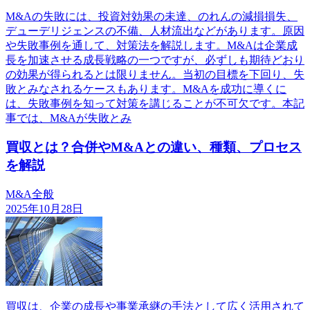
M&Aの失敗には、投資対効果の未達、のれんの減損損失、
デューデリジェンスの不備、人材流出などがあります。原因
や失敗事例を通して、対策法を解説します。M&Aは企業成
長を加速させる成長戦略の一つですが、必ずしも期待どおり
の効果が得られるとは限りません。当初の目標を下回り、失
敗とみなされるケースもあります。M&Aを成功に導くに
は、失敗事例を知って対策を講じることが不可欠です。本記
事では、M&Aが失敗とみ
買収とは？合併やM&Aとの違い、種類、プロセス
を解説
M&A全般
2025年10月28日
買収は、企業の成長や事業承継の手法として広く活用されて