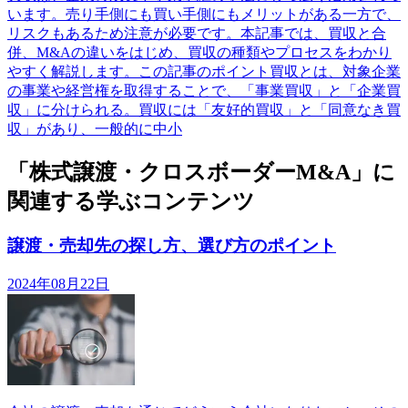
います。売り手側にも買い手側にもメリットがある一方で、
リスクもあるため注意が必要です。本記事では、買収と合
併、M&Aの違いをはじめ、買収の種類やプロセスをわかり
やすく解説します。この記事のポイント買収とは、対象企業
の事業や経営権を取得することで、「事業買収」と「企業買
収」に分けられる。買収には「友好的買収」と「同意なき買
収」があり、一般的に中小
「株式譲渡・クロスボーダーM&A」に
関連する学ぶコンテンツ
譲渡・売却先の探し方、選び方のポイント
2024年08月22日