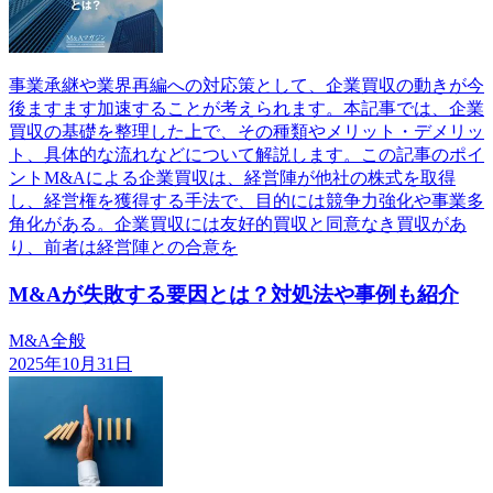
事業承継や業界再編への対応策として、企業買収の動きが今
後ますます加速することが考えられます。本記事では、企業
買収の基礎を整理した上で、その種類やメリット・デメリッ
ト、具体的な流れなどについて解説します。この記事のポイ
ントM&Aによる企業買収は、経営陣が他社の株式を取得
し、経営権を獲得する手法で、目的には競争力強化や事業多
角化がある。企業買収には友好的買収と同意なき買収があ
り、前者は経営陣との合意を
M&Aが失敗する要因とは？対処法や事例も紹介
M&A全般
2025年10月31日