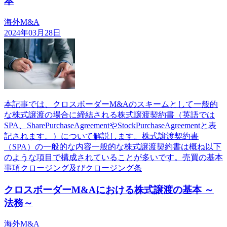
本
海外M&A
2024年03月28日
本記事では、クロスボーダーM&Aのスキームとして一般的
な株式譲渡の場合に締結される株式譲渡契約書（英語では
SPA、SharePurchaseAgreementやStockPurchaseAgreementと表
記されます。）について解説します。株式譲渡契約書
（SPA）の一般的な内容一般的な株式譲渡契約書は概ね以下
のような項目で構成されていることが多いです。売買の基本
事項クロージング及びクロージング条
クロスボーダーM&Aにおける株式譲渡の基本 ～
法務～
海外M&A