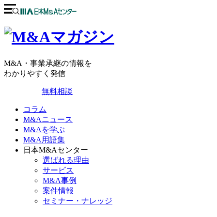
M&A・事業承継の情報を
わかりやすく発信
無料相談
コラム
M&Aニュース
M&Aを学ぶ
M&A用語集
日本M&Aセンター
選ばれる理由
サービス
M&A事例
案件情報
セミナー・ナレッジ