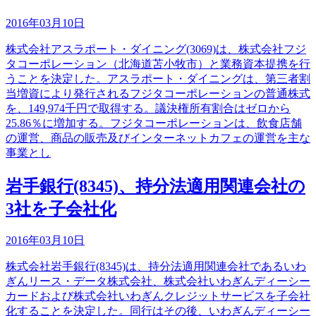
2016年03月10日
株式会社アスラポート・ダイニング(3069)は、株式会社フジ
タコーポレーション（北海道苫小牧市）と業務資本提携を行
うことを決定した。アスラポート・ダイニングは、第三者割
当増資により発行されるフジタコーポレーションの普通株式
を、149,974千円で取得する。議決権所有割合はゼロから
25.86％に増加する。フジタコーポレーションは、飲食店舗
の運営、商品の販売及びインターネットカフェの運営を主な
事業とし
岩手銀行(8345)、持分法適用関連会社の
3社を子会社化
2016年03月10日
株式会社岩手銀行(8345)は、持分法適用関連会社であるいわ
ぎんリース・データ株式会社、株式会社いわぎんディーシー
カードおよび株式会社いわぎんクレジットサービスを子会社
化することを決定した。同行はその後、いわぎんディーシー