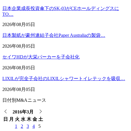
日本企業成長投資傘下のSK-03がCEホールディングスに
TO…
2026年08月05日
日本製紙が豪州連結子会社Paper Australiaの製袋…
2026年08月05日
セイワHDが大栄パーカーを子会社化
2026年08月05日
LIXILが完全子会社のLIXILシャワートイレテックを吸収…
2026年08月05日
日付別M&Aニュース
2016年3月
日
月
火
水
木
金
土
1
2
3
4
5