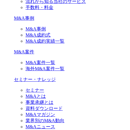
流れから知る当社のサービス
手数料・料金
M&A事例
M&A事例
M&A成約式
M&A成約実績一覧
M&A案件
M&A案件一覧
海外M&A案件一覧
セミナー・ナレッジ
セミナー
M&Aとは
事業承継とは
資料ダウンロード
M&Aマガジン
業界別のM&A動向
M&Aニュース