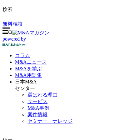
検索
無料相談
powered by
コラム
M&A
ニュース
M&Aを
学ぶ
M&A
用語集
日本M&A
センター
選ばれる理由
サービス
M&A事例
案件情報
セミナー・ナレッジ