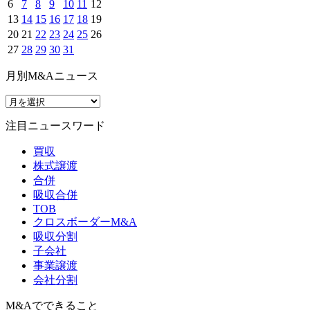
6
7
8
9
10
11
12
13
14
15
16
17
18
19
20
21
22
23
24
25
26
27
28
29
30
31
月別M&Aニュース
注目ニュースワード
買収
株式譲渡
合併
吸収合併
TOB
クロスボーダーM&A
吸収分割
子会社
事業譲渡
会社分割
M&Aでできること