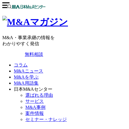
M&A・事業承継の情報を
わかりやすく発信
無料相談
コラム
M&Aニュース
M&Aを学ぶ
M&A用語集
日本M&Aセンター
選ばれる理由
サービス
M&A事例
案件情報
セミナー・ナレッジ