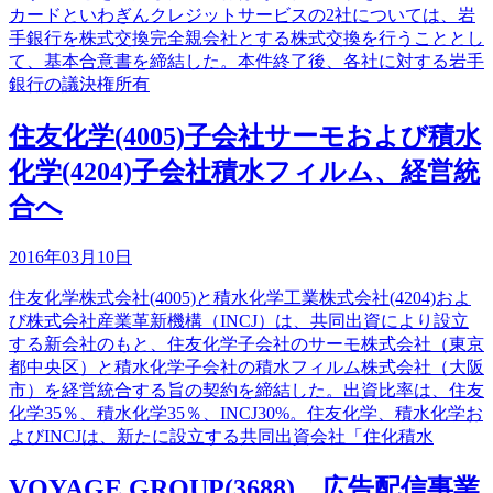
カードといわぎんクレジットサービスの2社については、岩
手銀行を株式交換完全親会社とする株式交換を行うこととし
て、基本合意書を締結した。本件終了後、各社に対する岩手
銀行の議決権所有
住友化学(4005)子会社サーモおよび積水
化学(4204)子会社積水フィルム、経営統
合へ
2016年03月10日
住友化学株式会社(4005)と積水化学工業株式会社(4204)およ
び株式会社産業革新機構（INCJ）は、共同出資により設立
する新会社のもと、住友化学子会社のサーモ株式会社（東京
都中央区）と積水化学子会社の積水フィルム株式会社（大阪
市）を経営統合する旨の契約を締結した。出資比率は、住友
化学35％、積水化学35％、INCJ30%。住友化学、積水化学お
よびINCJは、新たに設立する共同出資会社「住化積水
VOYAGE GROUP(3688)、広告配信事業