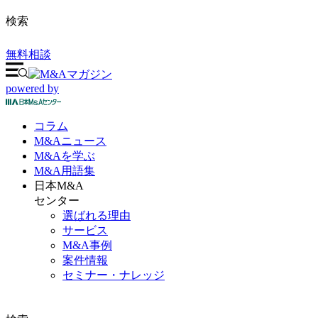
検索
無料相談
powered by
コラム
M&A
ニュース
M&Aを
学ぶ
M&A
用語集
日本M&A
センター
選ばれる理由
サービス
M&A事例
案件情報
セミナー・ナレッジ