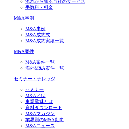
流れから知る当社のサービス
手数料・料金
M&A事例
M&A事例
M&A成約式
M&A成約実績一覧
M&A案件
M&A案件一覧
海外M&A案件一覧
セミナー・ナレッジ
セミナー
M&Aとは
事業承継とは
資料ダウンロード
M&Aマガジン
業界別のM&A動向
M&Aニュース