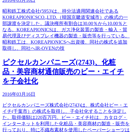
2016年03月16日
昭和鉄工株式会社(5953)は、持分法適用関連会社である
KOREAPIONICSCO.,LTD.（韓国京畿道安城市）の株式の一
部譲渡を決定した。議決権所有割合は30.00％から10.00％と
なる。KOREAPIONICSは、ガス浄化装置の製造・輸入・貿
易代理及びディスプレイ機器の製造・販売等を行っている。
昭和鉄工は、KOREAPIONICSへ出資後、同社の株式を追加
取得し、同社へIR-OVENの技
ピクセルカンパニーズ(2743)、化粧
品・美容商材通信販売のビー・エイチ
を子会社化
2016年03月16日
ピクセルカンパニーズ株式会社(2743)は、株式会社ビー・エ
イチ(千葉市）の株式を取得し、子会社化することを決定し
た。取得価額は220百万円。ビー・エイチ社は、カタログ・
インターネットを利用した化粧品・美容商材の製造・販売を
行っており、特に不織布素材を使用したペーパーショーツは