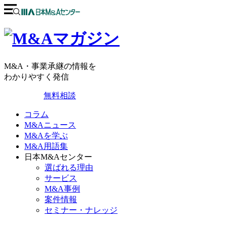
M&A・事業承継の情報を
わかりやすく発信
無料相談
コラム
M&Aニュース
M&Aを学ぶ
M&A用語集
日本M&Aセンター
選ばれる理由
サービス
M&A事例
案件情報
セミナー・ナレッジ