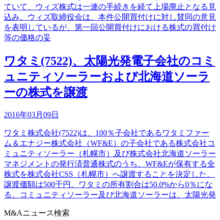
ていて、ウィズ株式は一連の手続きを経て上場廃止となる見
込み。ウィズ取締役会は、本件公開買付けに対し賛同の意見
を表明しているが、第一回公開買付けにおける株式の買付け
等の価格の妥
ワタミ(7522)、太陽光発電子会社のコミ
ュニティソーラーおよび北海道ソーラ
ーの株式を譲渡
2016年03月09日
ワタミ株式会社(7522)は、100％子会社であるワタミファー
ム＆エナジー株式会社（WF&E）の子会社である株式会社コ
ミュニティソーラー（札幌市）及び株式会社北海道ソーラー
マネジメントの発行済普通株式のうち、WF&Eが保有する全
株式を株式会社CSS（札幌市）へ譲渡することを決定した。
譲渡価額は500千円。ワタミの所有割合は50.0%から0％にな
る。コミュニティソーラー及び北海道ソーラーは、太陽光発
M&Aニュース検索