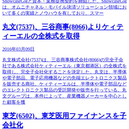
ShowcaseGigと資本・業務提携契約を締結した。ShowcaseGig
は、オムニチャネル・モバイル決済ソリューション領域にお
いて多くの実績とノウハウを有しており、スマー
丸文(7537)、三谷商事(8066)よりケィテ
ィーエルの全株式を取得
2016年03月09日
丸文株式会社(7537)は、三谷商事株式会社(8066)の完全子会
社である株式会社ケィティーエル（東京都港区）の全株式を
取得し、完全子会社化することを決定した。丸文は、半導体
や電子部品、電子応用機器などの先端エレクトロニクス製品
を販売する商社。ケィティーエルは、半導体や電子部品など
のエレクトロニクス製品の受託開発や販売を行っている。丸
文グループは、本件によって、産業機器メーカーを中心とし
た顧客を獲
東芝(6502)、東芝医用ファイナンスを子
会社化