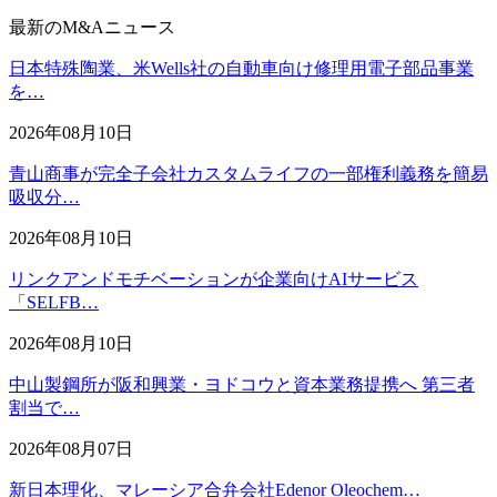
最新のM&Aニュース
日本特殊陶業、米Wells社の自動車向け修理用電子部品事業
を…
2026年08月10日
青山商事が完全子会社カスタムライフの一部権利義務を簡易
吸収分…
2026年08月10日
リンクアンドモチベーションが企業向けAIサービス
「SELFB…
2026年08月10日
中山製鋼所が阪和興業・ヨドコウと資本業務提携へ 第三者
割当で…
2026年08月07日
新日本理化、マレーシア合弁会社Edenor Oleochem…