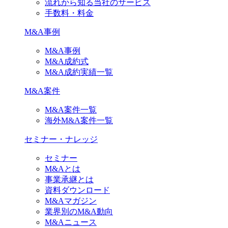
流れから知る当社のサービス
手数料・料金
M&A事例
M&A事例
M&A成約式
M&A成約実績一覧
M&A案件
M&A案件一覧
海外M&A案件一覧
セミナー・ナレッジ
セミナー
M&Aとは
事業承継とは
資料ダウンロード
M&Aマガジン
業界別のM&A動向
M&Aニュース