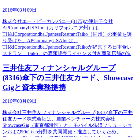
2016年03月09日
株式会社エー・ピーカンパニー(3175)の連結子会社
APCompanyUSAInc（カリフォルニア州）は、
TH&ICorporationdba.JpaneseRestrantTaiko（同州）の事業を譲
り受けた。APCompanyUSAIncは、
TH&ICorporationdba.JpaneseRestrantTaikoが経営する日本食レ
ストラン「Taiko」の酒類販売ライセンス付き商業店舗の造
三井住友フィナンシャルグループ
(8316)傘下の三井住友カード、Showcase
Gigと資本業務提携
2016年03月09日
株式会社三井住友フィナンシャルグループ(8316)傘下の三井
住友カード株式会社は、農業ベンチャーの株式会社
ShowcaseGig（東京都港区）と、モバイル決済ソリューショ
ンおよびFinTech分野を共同開発・推進していくため、