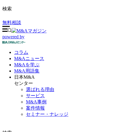
検索
無料相談
powered by
コラム
M&A
ニュース
M&Aを
学ぶ
M&A
用語集
日本M&A
センター
選ばれる理由
サービス
M&A事例
案件情報
セミナー・ナレッジ