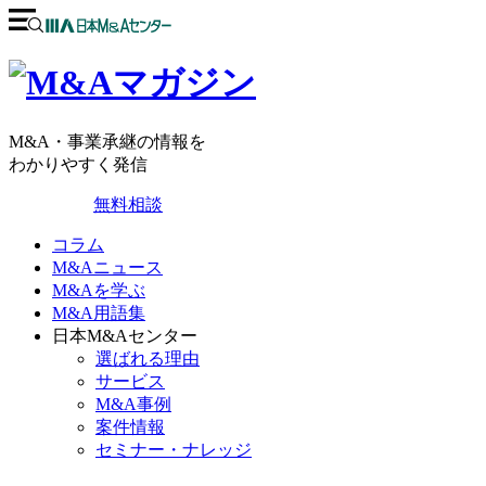
M&A・事業承継の情報を
わかりやすく発信
無料相談
コラム
M&Aニュース
M&Aを学ぶ
M&A用語集
日本M&Aセンター
選ばれる理由
サービス
M&A事例
案件情報
セミナー・ナレッジ