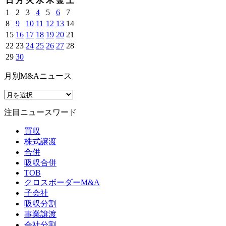
日
月
火
水
木
金
土
1
2
3
4
5
6
7
8
9
10
11
12
13
14
15
16
17
18
19
20
21
22
23
24
25
26
27
28
29
30
月別M&Aニュース
注目ニュースワード
買収
株式譲渡
合併
吸収合併
TOB
クロスボーダーM&A
子会社
吸収分割
事業譲渡
会社分割