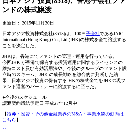
日本アジア投資(8518)、香港子会社ファ
ンドの株式譲渡
更新日：
2015年11月30日
日本アジア投資株式会社(8518)は、100％
子会社
であるJAIC
International (Hong Kong) Co., Ltd.(JHK)の株式を全て譲渡する
ことを決定した。
JHKは、香港にてファンドの管理・運用を行っている。
今回JHK が香港で保有する投資運用に関するライセンスの
維持コスト及び有効活用法や、今後のグループのファンド設
立時のスキーム、JHK の成長戦略を総合的に判断した結
果、日本アジア投資の保有するJHKの株式全てをJHKの現フ
ァンド運営のパートナーに譲渡するに至った。
●今後のスケジュール
譲渡契約締結予定日 平成27年12月中
【
證券・投資・その他金融業界のM&A・事業承継の動向は
こちら
】