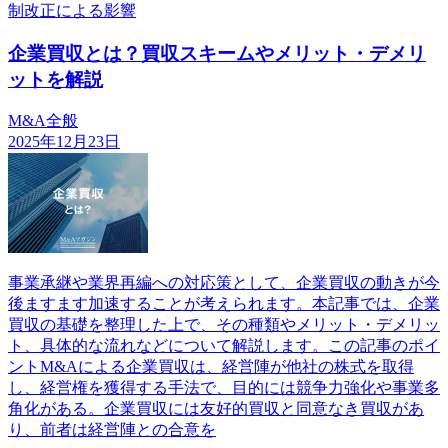
制改正による影響
企業買収とは？買収スキームやメリット・デメリ
ットを解説
M&A全般
2025年12月23日
事業承継や業界再編への対応策として、企業買収の動きが今
後ますます加速することが考えられます。本記事では、企業
買収の基礎を整理した上で、その種類やメリット・デメリッ
ト、具体的な流れなどについて解説します。この記事のポイ
ントM&Aによる企業買収は、経営陣が他社の株式を取得
し、経営権を獲得する手法で、目的には競争力強化や事業多
角化がある。企業買収には友好的買収と同意なき買収があ
り、前者は経営陣との合意を