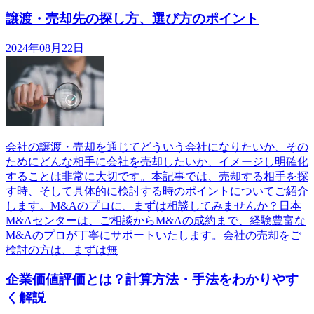
譲渡・売却先の探し方、選び方のポイント
2024年08月22日
会社の譲渡・売却を通じてどういう会社になりたいか、その
ためにどんな相手に会社を売却したいか、イメージし明確化
することは非常に大切です。本記事では、売却する相手を探
す時、そして具体的に検討する時のポイントについてご紹介
します。M&Aのプロに、まずは相談してみませんか？日本
M&Aセンターは、ご相談からM&Aの成約まで、経験豊富な
M&Aのプロが丁寧にサポートいたします。会社の売却をご
検討の方は、まずは無
企業価値評価とは？計算方法・手法をわかりやす
く解説