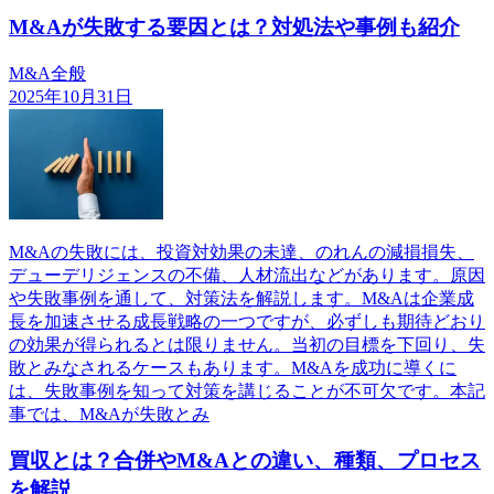
M&Aが失敗する要因とは？対処法や事例も紹介
M&A全般
2025年10月31日
M&Aの失敗には、投資対効果の未達、のれんの減損損失、
デューデリジェンスの不備、人材流出などがあります。原因
や失敗事例を通して、対策法を解説します。M&Aは企業成
長を加速させる成長戦略の一つですが、必ずしも期待どおり
の効果が得られるとは限りません。当初の目標を下回り、失
敗とみなされるケースもあります。M&Aを成功に導くに
は、失敗事例を知って対策を講じることが不可欠です。本記
事では、M&Aが失敗とみ
買収とは？合併やM&Aとの違い、種類、プロセス
を解説