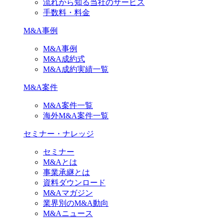
流れから知る当社のサービス
手数料・料金
M&A事例
M&A事例
M&A成約式
M&A成約実績一覧
M&A案件
M&A案件一覧
海外M&A案件一覧
セミナー・ナレッジ
セミナー
M&Aとは
事業承継とは
資料ダウンロード
M&Aマガジン
業界別のM&A動向
M&Aニュース