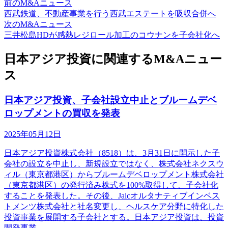
前のM&Aニュース
西武鉄道、不動産事業を行う西武エステートを吸収合併へ
次のM&Aニュース
三井松島HDが感熱レジロール加工のコウナンを子会社化へ
日本アジア投資に関連するM&Aニュー
ス
日本アジア投資、子会社設立中止とブルームデベ
ロップメントの買収を発表
2025年05月12日
日本アジア投資株式会社（8518）は、3月31日に開示した子
会社の設立を中止し、新規設立ではなく、株式会社ネクスウ
ィル（東京都港区）からブルームデベロップメント株式会社
（東京都港区）の発行済み株式を100%取得して、子会社化
することを発表した。その後、Jaicオルタナティブインベス
トメンツ株式会社と社名変更し、ヘルスケア分野に特化した
投資事業を展開する子会社とする。日本アジア投資は、投資
開発事業、