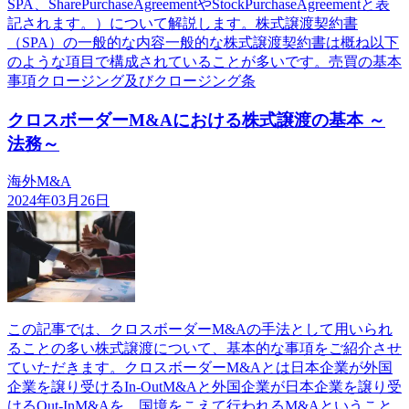
SPA、SharePurchaseAgreementやStockPurchaseAgreementと表
記されます。）について解説します。株式譲渡契約書
（SPA）の一般的な内容一般的な株式譲渡契約書は概ね以下
のような項目で構成されていることが多いです。売買の基本
事項クロージング及びクロージング条
クロスボーダーM&Aにおける株式譲渡の基本 ～
法務～
海外M&A
2024年03月26日
この記事では、クロスボーダーM&Aの手法として用いられ
ることの多い株式譲渡について、基本的な事項をご紹介させ
ていただきます。クロスボーダーM&Aとは日本企業が外国
企業を譲り受けるIn-OutM&Aと外国企業が日本企業を譲り受
けるOut-InM&Aを、国境をこえて行われるM&Aということ