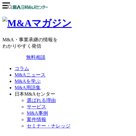
M&A・事業承継の情報を
わかりやすく発信
無料相談
コラム
M&Aニュース
M&Aを学ぶ
M&A用語集
日本M&Aセンター
選ばれる理由
サービス
M&A事例
案件情報
セミナー・ナレッジ