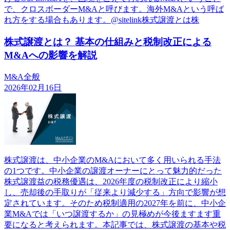
で、クロスボーダーM&Aと呼びます。海外M&Aという呼ば
れ方をする場合もあります。@sitelink株式譲渡とは株
株式譲渡とは？ 基本の仕組みと税制改正による
M&Aへの影響を解説
M&A全般
2026年02月16日
株式譲渡は、中小企業のM&Aにおいて多く用いられる手法
の1つです。中小企業の譲渡オーナーにとって魅力的だった
株式譲渡益の税務優遇は、2026年度の税制改正により縮小
し、売却後の手取りが「従来より減少する」方向で影響が想
定されています。そのため税制適用の2027年を前に、中小企
業M&Aでは「いつ譲渡するか」の見極めが今後ますます重
要になると考えられます。本記事では、株式譲渡の基本や税