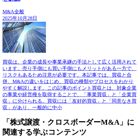
M&A全般
2025年10月28日
買収は、企業の成長や事業承継の手法として広く活用されて
います。売り手側にも買い手側にもメリットがある一方で、
リスクもあるため注意が必要です。本記事では、買収と合
併、M&Aの違いをはじめ、買収の種類やプロセスをわかり
やすく解説します。この記事のポイント買収とは、対象企業
の事業や経営権を取得することで、「事業買収」と「企業買
収」に分けられる。買収には「友好的買収」と「同意なき買
収」があり、一般的に中小
「株式譲渡・クロスボーダーM&A」に
関連する学ぶコンテンツ