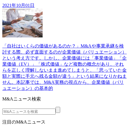
2021年10月01日
「自社はいくらの価値があるのか？」M&Aや事業承継を検
討する際、必ず直面するのが企業価値（バリュエーション）
という考え方です。しかし、企業価値には「事業価値」「企
業価値（EV）」「株式価値」など複数の概念があり、それ
らを正しく理解しないまま進めてしまうと、「思っていた金
額と実際に手元へ残る金額が違う」という結果になりかねま
せん。本記事では、M&A実務の視点から、企業価値（バリ
ュエーション）の基本的
M&Aニュース検索
注目のM&Aニュース