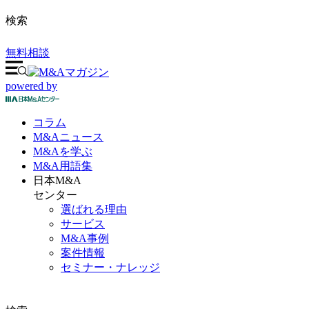
検索
無料相談
powered by
コラム
M&A
ニュース
M&Aを
学ぶ
M&A
用語集
日本M&A
センター
選ばれる理由
サービス
M&A事例
案件情報
セミナー・ナレッジ