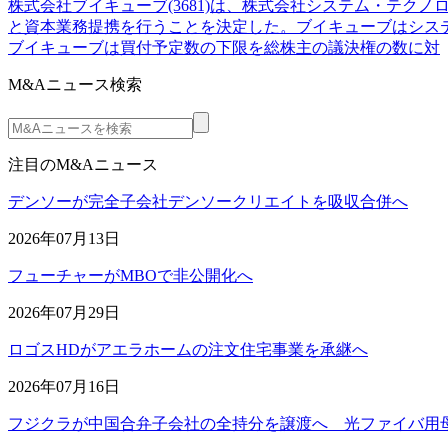
株式会社ブイキューブ(3681)は、株式会社システム・テク
と資本業務提携を行うことを決定した。ブイキューブはシス
ブイキューブは買付予定数の下限を総株主の議決権の数に対
M&Aニュース検索
注目のM&Aニュース
デンソーが完全子会社デンソークリエイトを吸収合併へ
2026年07月13日
フューチャーがMBOで非公開化へ
2026年07月29日
ロゴスHDがアエラホームの注文住宅事業を承継へ
2026年07月16日
フジクラが中国合弁子会社の全持分を譲渡へ 光ファイバ用