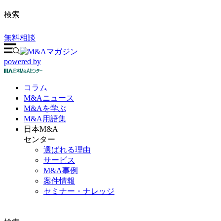
検索
無料相談
powered by
コラム
M&A
ニュース
M&Aを
学ぶ
M&A
用語集
日本M&A
センター
選ばれる理由
サービス
M&A事例
案件情報
セミナー・ナレッジ