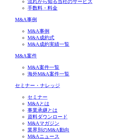
流れから知る当社のサービス
手数料・料金
M&A事例
M&A事例
M&A成約式
M&A成約実績一覧
M&A案件
M&A案件一覧
海外M&A案件一覧
セミナー・ナレッジ
セミナー
M&Aとは
事業承継とは
資料ダウンロード
M&Aマガジン
業界別のM&A動向
M&Aニュース