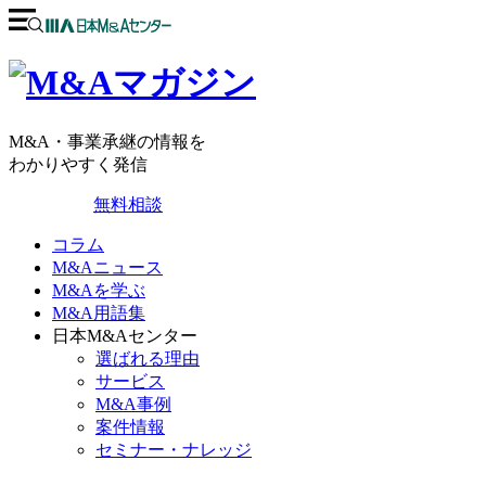
M&A・事業承継の情報を
わかりやすく発信
無料相談
コラム
M&Aニュース
M&Aを学ぶ
M&A用語集
日本M&Aセンター
選ばれる理由
サービス
M&A事例
案件情報
セミナー・ナレッジ