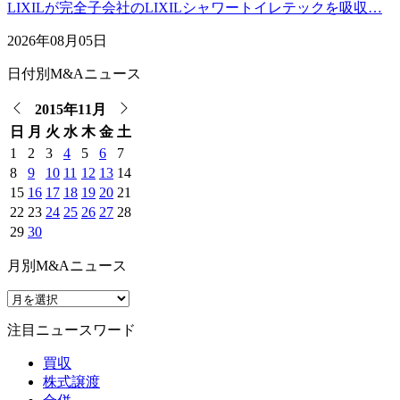
LIXILが完全子会社のLIXILシャワートイレテックを吸収…
2026年08月05日
日付別M&Aニュース
2015年11月
日
月
火
水
木
金
土
1
2
3
4
5
6
7
8
9
10
11
12
13
14
15
16
17
18
19
20
21
22
23
24
25
26
27
28
29
30
月別M&Aニュース
注目ニュースワード
買収
株式譲渡