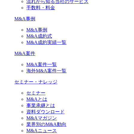
流れから知る当社のサービス
手数料・料金
M&A事例
M&A事例
M&A成約式
M&A成約実績一覧
M&A案件
M&A案件一覧
海外M&A案件一覧
セミナー・ナレッジ
セミナー
M&Aとは
事業承継とは
資料ダウンロード
M&Aマガジン
業界別のM&A動向
M&Aニュース