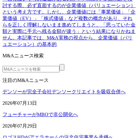
討する際、必ず直面するのが企業価値（バリュエーション）
という考え方です。しかし、企業価値には「事業価値」「企
業価値（EV）」「株式価値」など複数の概念があり、それ
らを正しく理解しないまま進めてしまうと、「思っていた金
額と実際に手元へ残る金額が違う」という結果になりかねま
せん。本記事では、M&A実務の視点から、企業価値（バリ
ュエーション）の基本的
M&Aニュース検索
注目のM&Aニュース
デンソーが完全子会社デンソークリエイトを吸収合併へ
2026年07月13日
フューチャーがMBOで非公開化へ
2026年07月29日
ロゴスHDがアエラホームの注文住宅事業を承継へ