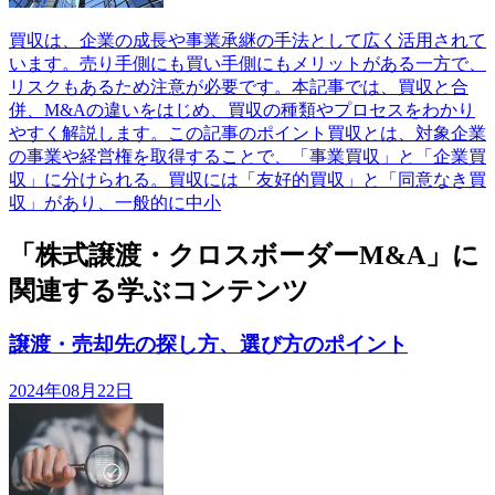
買収は、企業の成長や事業承継の手法として広く活用されて
います。売り手側にも買い手側にもメリットがある一方で、
リスクもあるため注意が必要です。本記事では、買収と合
併、M&Aの違いをはじめ、買収の種類やプロセスをわかり
やすく解説します。この記事のポイント買収とは、対象企業
の事業や経営権を取得することで、「事業買収」と「企業買
収」に分けられる。買収には「友好的買収」と「同意なき買
収」があり、一般的に中小
「株式譲渡・クロスボーダーM&A」に
関連する学ぶコンテンツ
譲渡・売却先の探し方、選び方のポイント
2024年08月22日