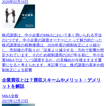
2026年02月16日
株式譲渡は、中小企業のM&Aにおいて多く用いられる手法
の1つです。中小企業の譲渡オーナーにとって魅力的だった
株式譲渡益の税務優遇は、2026年度の税制改正により縮小
し、売却後の手取りが「従来より減少する」方向で影響が想
定されています。そのため税制適用の2027年を前に、中小企
業M&Aでは「いつ譲渡するか」の見極めが今後ますます重
要になると考えられます。本記事では、株式譲渡の基本や税
制改正による影響
企業買収とは？買収スキームやメリット・デメリ
ットを解説
M&A全般
2025年12月23日