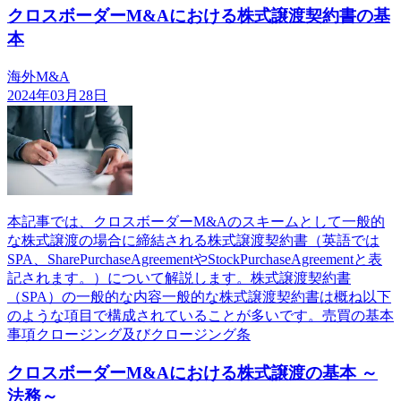
クロスボーダーM&Aにおける株式譲渡契約書の基
本
海外M&A
2024年03月28日
本記事では、クロスボーダーM&Aのスキームとして一般的
な株式譲渡の場合に締結される株式譲渡契約書（英語では
SPA、SharePurchaseAgreementやStockPurchaseAgreementと表
記されます。）について解説します。株式譲渡契約書
（SPA）の一般的な内容一般的な株式譲渡契約書は概ね以下
のような項目で構成されていることが多いです。売買の基本
事項クロージング及びクロージング条
クロスボーダーM&Aにおける株式譲渡の基本 ～
法務～