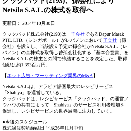
クックパッド(2193)、孫会社により
Netsila S.A.L.の株式を取得へ
更新日：
2014年10月30日
クックパッド株式会社(2193)は、
子会社
であるDapur Masak
PTE. LTD.（シンガポール）がレバノンにおいて
子会社
（孫
会社）を設立し、当該設立予定の孫会社がNetsila S.A.L.（レ
バノン）の全株式を取得し曾孫会社化する「基本合意書」を
Netsila S.A.L.の株主との間で締結することを決定した。取得
価額は約1,393百万円。
【
ネット広告・マーケティング業界のM&A
】
Netsila S.A.L.は、アラビア語圏最大のレシピサービス
「Shahiya」を運営している。
クックパッドは、レシピサービス「クックパッド」の運営ノ
ウハウの共有によって「Shahiya」のサービス利用者増加を
促進し、レシピサービスの世界展開に注力していく。
●今後のスケジュール
株式譲渡契約締結日 平成26年11月中旬