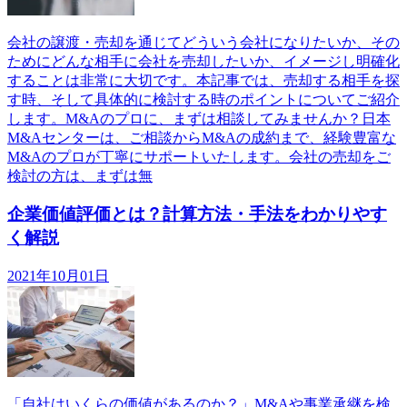
会社の譲渡・売却を通じてどういう会社になりたいか、その
ためにどんな相手に会社を売却したいか、イメージし明確化
することは非常に大切です。本記事では、売却する相手を探
す時、そして具体的に検討する時のポイントについてご紹介
します。M&Aのプロに、まずは相談してみませんか？日本
M&Aセンターは、ご相談からM&Aの成約まで、経験豊富な
M&Aのプロが丁寧にサポートいたします。会社の売却をご
検討の方は、まずは無
企業価値評価とは？計算方法・手法をわかりやす
く解説
2021年10月01日
「自社はいくらの価値があるのか？」M&Aや事業承継を検