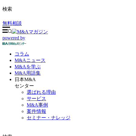
検索
無料相談
powered by
コラム
M&A
ニュース
M&Aを
学ぶ
M&A
用語集
日本M&A
センター
選ばれる理由
サービス
M&A事例
案件情報
セミナー・ナレッジ