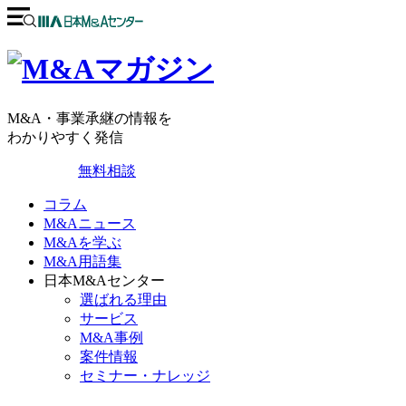
M&A・事業承継の情報を
わかりやすく発信
無料相談
コラム
M&Aニュース
M&Aを学ぶ
M&A用語集
日本M&Aセンター
選ばれる理由
サービス
M&A事例
案件情報
セミナー・ナレッジ