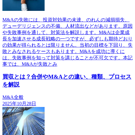
M&Aの失敗には、投資対効果の未達、のれんの減損損失、
デューデリジェンスの不備、人材流出などがあります。原因
や失敗事例を通して、対策法を解説します。M&Aは企業成
長を加速させる成長戦略の一つですが、必ずしも期待どおり
の効果が得られるとは限りません。当初の目標を下回り、失
敗とみなされるケースもあります。M&Aを成功に導くに
は、失敗事例を知って対策を講じることが不可欠です。本記
事では、M&Aが失敗とみ
買収とは？合併やM&Aとの違い、種類、プロセス
を解説
M&A全般
2025年10月28日