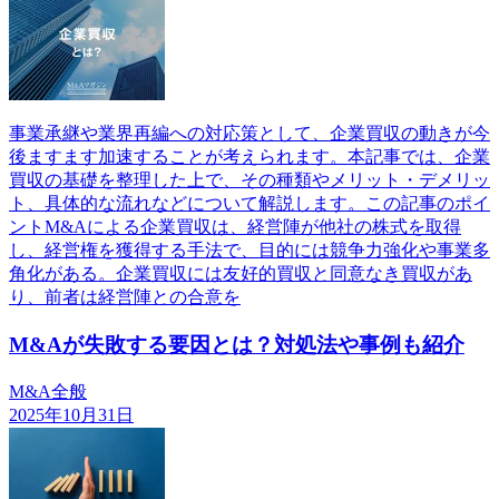
事業承継や業界再編への対応策として、企業買収の動きが今
後ますます加速することが考えられます。本記事では、企業
買収の基礎を整理した上で、その種類やメリット・デメリッ
ト、具体的な流れなどについて解説します。この記事のポイ
ントM&Aによる企業買収は、経営陣が他社の株式を取得
し、経営権を獲得する手法で、目的には競争力強化や事業多
角化がある。企業買収には友好的買収と同意なき買収があ
り、前者は経営陣との合意を
M&Aが失敗する要因とは？対処法や事例も紹介
M&A全般
2025年10月31日