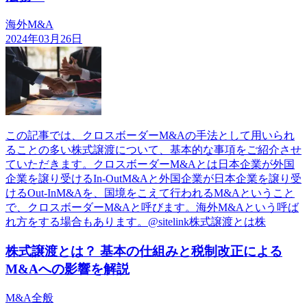
海外M&A
2024年03月26日
この記事では、クロスボーダーM&Aの手法として用いられ
ることの多い株式譲渡について、基本的な事項をご紹介させ
ていただきます。クロスボーダーM&Aとは日本企業が外国
企業を譲り受けるIn-OutM&Aと外国企業が日本企業を譲り受
けるOut-InM&Aを、国境をこえて行われるM&Aということ
で、クロスボーダーM&Aと呼びます。海外M&Aという呼ば
れ方をする場合もあります。@sitelink株式譲渡とは株
株式譲渡とは？ 基本の仕組みと税制改正による
M&Aへの影響を解説
M&A全般