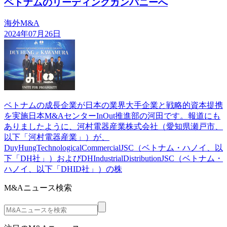
ベトナムのリーディングカンパニーへ
海外M&A
2024年07月26日
ベトナムの成長企業が日本の業界大手企業と戦略的資本提携
を実施日本M&AセンターInOut推進部の河田です。報道にも
ありましたように、河村電器産業株式会社（愛知県瀬戸市、
以下「河村電器産業」）が、
DuyHungTechnologicalCommercialJSC（ベトナム・ハノイ、以
下「DH社」）およびDHIndustrialDistributionJSC（ベトナム・
ハノイ、以下「DHID社」）の株
M&Aニュース検索