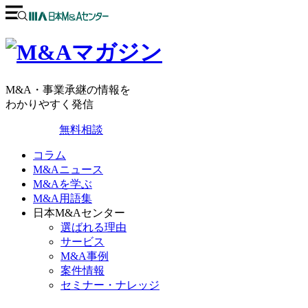
M&A・事業承継の情報を
わかりやすく発信
無料相談
コラム
M&Aニュース
M&Aを学ぶ
M&A用語集
日本M&Aセンター
選ばれる理由
サービス
M&A事例
案件情報
セミナー・ナレッジ