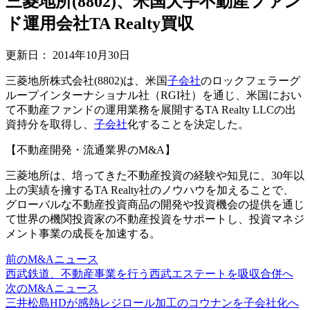
三菱地所(8802)、米国大手不動産ファン
ド運用会社TA Realty買収
更新日：
2014年10月30日
三菱地所株式会社(8802)は、米国
子会社
のロックフェラーグ
ループインターナショナル社（RGI社）を通じ、米国におい
て不動産ファンドの運用業務を展開するTA Realty LLCの出
資持分を取得し、
子会社
化することを決定した。
【不動産開発・流通業界のM&A】
三菱地所は、培ってきた不動産投資の経験や知見に、30年以
上の実績を擁するTA Realty社のノウハウを加えることで、
グローバルな不動産投資商品の開発や投資機会の提供を通じ
て世界の機関投資家の不動産投資をサポートし、投資マネジ
メント事業の成長を加速する。
前のM&Aニュース
西武鉄道、不動産事業を行う西武エステートを吸収合併へ
次のM&Aニュース
三井松島HDが感熱レジロール加工のコウナンを子会社化へ