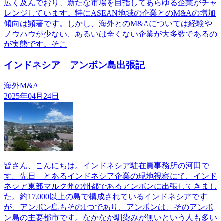
広く及んでおり、新たな市場を目指してあらゆる企業がチャ
レンジしています。特にASEAN地域の企業とのM&Aの増加
傾向は顕著です。しかし、海外とのM&Aについては経験や
ノウハウが少ない、あるいは全くない企業が大多数であるの
が実態です。そこ
インドネシア アンボン島出張記
海外M&A
2025年04月24日
皆さん、こんにちは。インドネシア駐在員事務所の河田で
す。先日、とあるインドネシア企業の現地視察にて、インド
ネシア東部マルク州の州都であるアンボンに出張してきまし
た。約17,000以上の島で構成されているインドネシアです
が、アンボン島もその1つであり、アンボンは、そのアンボ
ン島の主要都市です。なかなか馴染みが無いという人も多い