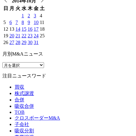
2014年10月
日
月
火
水
木
金
土
1
2
3
4
5
6
7
8
9
10
11
12
13
14
15
16
17
18
19
20
21
22
23
24
25
26
27
28
29
30
31
月別M&Aニュース
注目ニュースワード
買収
株式譲渡
合併
吸収合併
TOB
クロスボーダーM&A
子会社
吸収分割