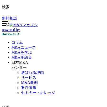
検索
無料相談
powered by
コラム
M&A
ニュース
M&Aを
学ぶ
M&A
用語集
日本M&A
センター
選ばれる理由
サービス
M&A事例
案件情報
セミナー・ナレッジ