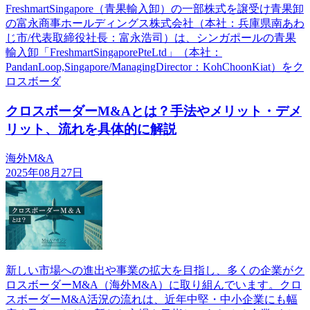
FreshmartSingapore（青果輸入卸）の一部株式を譲受け青果卸
の富永商事ホールディングス株式会社（本社：兵庫県南あわ
じ市/代表取締役社長：富永浩司）は、シンガポールの青果
輸入卸「FreshmartSingaporePteLtd」（本社：
PandanLoop,Singapore/ManagingDirector：KohChoonKiat）をク
ロスボーダ
クロスボーダーM&Aとは？手法やメリット・デメ
リット、流れを具体的に解説
海外M&A
2025年08月27日
新しい市場への進出や事業の拡大を目指し、多くの企業がク
ロスボーダーM&A（海外M&A）に取り組んでいます。クロ
スボーダーM&A活況の流れは、近年中堅・中小企業にも幅