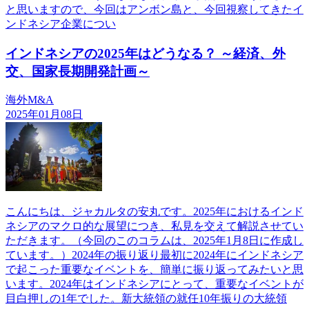
と思いますので、今回はアンボン島と、今回視察してきたイ
ンドネシア企業につい
インドネシアの2025年はどうなる？ ～経済、外
交、国家長期開発計画～
海外M&A
2025年01月08日
こんにちは、ジャカルタの安丸です。2025年におけるインド
ネシアのマクロ的な展望につき、私見を交えて解説させてい
ただきます。（今回のこのコラムは、2025年1月8日に作成し
ています。）2024年の振り返り最初に2024年にインドネシア
で起こった重要なイベントを、簡単に振り返ってみたいと思
います。2024年はインドネシアにとって、重要なイベントが
目白押しの1年でした。新大統領の就任10年振りの大統領