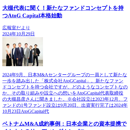
大槻代表に聞く！新たなファンドコンセプトを持
つAtoG Capital本格始動
広報室だより
2024年10月29日
2024年9月、日本M&Aセンターグループの一員として新たな
一歩を踏み出した「株式会社AtoGCapital」。新たなファン
ドコンセプトを持つ会社ですが、どのようなコンセプトなの
か、その取り組みや設立への想いをAtoGCapital代表取締役
の大槻昌彦さんに聞きました。※会社設立は2023年12月、フ
ァンドの1号ファンド設立は9月20日、出資実行完了は2024年
10月23日AtoGCapital代
ベトナムM&A成約事例：日本企業との資本提携で