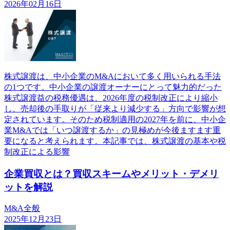
2026年02月16日
株式譲渡は、中小企業のM&Aにおいて多く用いられる手法
の1つです。中小企業の譲渡オーナーにとって魅力的だった
株式譲渡益の税務優遇は、2026年度の税制改正により縮小
し、売却後の手取りが「従来より減少する」方向で影響が想
定されています。そのため税制適用の2027年を前に、中小企
業M&Aでは「いつ譲渡するか」の見極めが今後ますます重
要になると考えられます。本記事では、株式譲渡の基本や税
制改正による影響
企業買収とは？買収スキームやメリット・デメリ
ットを解説
M&A全般
2025年12月23日