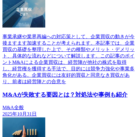
事業承継や業界再編への対応策として、企業買収の動きが今
後ますます加速することが考えられます。本記事では、企業
買収の基礎を整理した上で、その種類やメリット・デメリッ
ト、具体的な流れなどについて解説します。この記事のポイ
ントM&Aによる企業買収は、経営陣が他社の株式を取得
し、経営権を獲得する手法で、目的には競争力強化や事業多
角化がある。企業買収には友好的買収と同意なき買収があ
り、前者は経営陣との合意を
M&Aが失敗する要因とは？対処法や事例も紹介
M&A全般
2025年10月31日