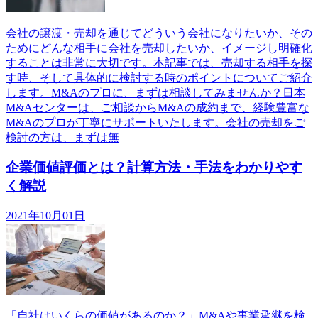
会社の譲渡・売却を通じてどういう会社になりたいか、その
ためにどんな相手に会社を売却したいか、イメージし明確化
することは非常に大切です。本記事では、売却する相手を探
す時、そして具体的に検討する時のポイントについてご紹介
します。M&Aのプロに、まずは相談してみませんか？日本
M&Aセンターは、ご相談からM&Aの成約まで、経験豊富な
M&Aのプロが丁寧にサポートいたします。会社の売却をご
検討の方は、まずは無
企業価値評価とは？計算方法・手法をわかりやす
く解説
2021年10月01日
「自社はいくらの価値があるのか？」M&Aや事業承継を検