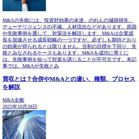
M&Aの失敗には、投資対効果の未達、のれんの減損損失、
デューデリジェンスの不備、人材流出などがあります。原因
や失敗事例を通して、対策法を解説します。M&Aは企業成
長を加速させる成長戦略の一つですが、必ずしも期待どおり
の効果が得られるとは限りません。当初の目標を下回り、失
敗とみなされるケースもあります。M&Aを成功に導くに
は、失敗事例を知って対策を講じることが不可欠です。本記
事では、M&Aが失敗とみ
買収とは？合併やM&Aとの違い、種類、プロセス
を解説
M&A全般
2025年10月28日