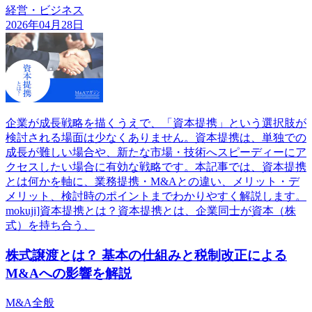
経営・ビジネス
2026年04月28日
企業が成長戦略を描くうえで、「資本提携」という選択肢が
検討される場面は少なくありません。資本提携は、単独での
成長が難しい場合や、新たな市場・技術へスピーディーにア
クセスしたい場合に有効な戦略です。本記事では、資本提携
とは何かを軸に、業務提携・M&Aとの違い、メリット・デ
メリット、検討時のポイントまでわかりやすく解説します。
mokuji]資本提携とは？資本提携とは、企業同士が資本（株
式）を持ち合う、
株式譲渡とは？ 基本の仕組みと税制改正による
M&Aへの影響を解説
M&A全般