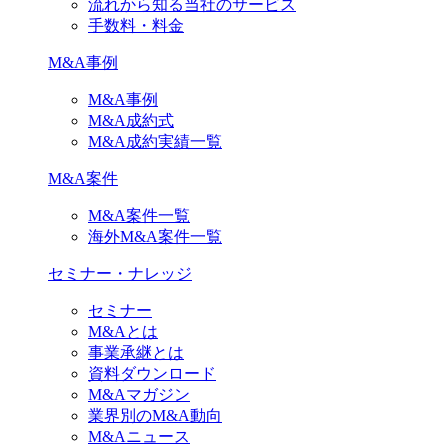
流れから知る当社のサービス
手数料・料金
M&A事例
M&A事例
M&A成約式
M&A成約実績一覧
M&A案件
M&A案件一覧
海外M&A案件一覧
セミナー・ナレッジ
セミナー
M&Aとは
事業承継とは
資料ダウンロード
M&Aマガジン
業界別のM&A動向
M&Aニュース