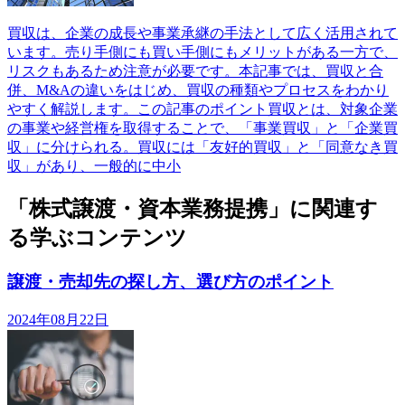
買収は、企業の成長や事業承継の手法として広く活用されて
います。売り手側にも買い手側にもメリットがある一方で、
リスクもあるため注意が必要です。本記事では、買収と合
併、M&Aの違いをはじめ、買収の種類やプロセスをわかり
やすく解説します。この記事のポイント買収とは、対象企業
の事業や経営権を取得することで、「事業買収」と「企業買
収」に分けられる。買収には「友好的買収」と「同意なき買
収」があり、一般的に中小
「株式譲渡・資本業務提携」に関連す
る学ぶコンテンツ
譲渡・売却先の探し方、選び方のポイント
2024年08月22日