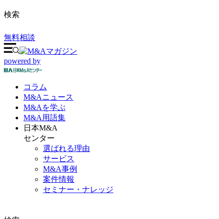
検索
無料相談
powered by
コラム
M&A
ニュース
M&Aを
学ぶ
M&A
用語集
日本M&A
センター
選ばれる理由
サービス
M&A事例
案件情報
セミナー・ナレッジ