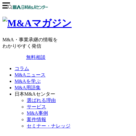
M&A・事業承継の情報を
わかりやすく発信
無料相談
コラム
M&Aニュース
M&Aを学ぶ
M&A用語集
日本M&Aセンター
選ばれる理由
サービス
M&A事例
案件情報
セミナー・ナレッジ