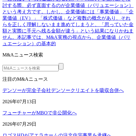
討する際、必ず直面するのが企業価値（バリュエーション）
という考え方です。しかし、企業価値には「事業価値」「企
業価値（EV）」「株式価値」など複数の概念があり、それ
らを正しく理解しないまま進めてしまうと、「思っていた金
額と実際に手元へ残る金額が違う」という結果になりかねま
せん。本記事では、M&A実務の視点から、企業価値（バリ
ュエーション）の基本的
M&Aニュース検索
注目のM&Aニュース
デンソーが完全子会社デンソークリエイトを吸収合併へ
2026年07月13日
フューチャーがMBOで非公開化へ
2026年07月29日
ロゴスHDがアエラホームの注文住宅事業を承継へ