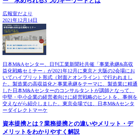
ー 求められる3つのキーワードとは
広報室だより
2021年12月14日
日本M&Aセンター、日刊工業新聞社共催「事業承継&高収
益化戦略セミナー」が2021年12月に東京と大阪の2会場にお
いてハイブリット形式（対面とオンライン）で行われまし
た。製造業の高収益化と事業承継をテーマに、製造業に精通
した日本M&Aセンターのコンサルタントが講師となって、
中堅・中小企業の経営者向けに経営戦略のヒントを、事例を
交えながら紹介しました。東京会場では、日本M&Aセンタ
ーダイレクトマーケ
資本提携とは？業務提携との違いやメリット・デ
メリットをわかりやすく解説