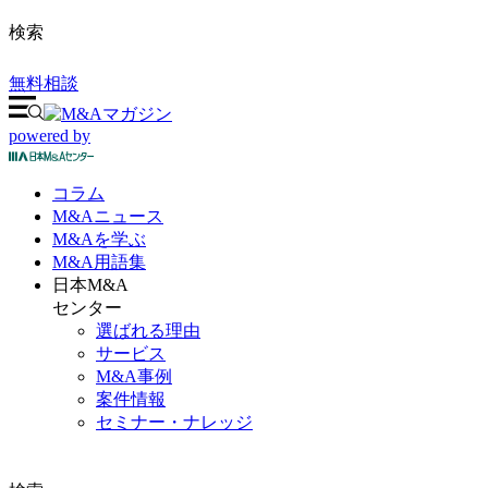
検索
無料相談
powered by
コラム
M&A
ニュース
M&Aを
学ぶ
M&A
用語集
日本M&A
センター
選ばれる理由
サービス
M&A事例
案件情報
セミナー・ナレッジ