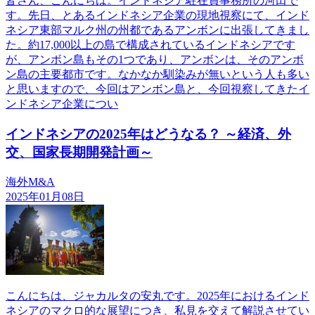
皆さん、こんにちは。インドネシア駐在員事務所の河田で
す。先日、とあるインドネシア企業の現地視察にて、インド
ネシア東部マルク州の州都であるアンボンに出張してきまし
た。約17,000以上の島で構成されているインドネシアです
が、アンボン島もその1つであり、アンボンは、そのアンボ
ン島の主要都市です。なかなか馴染みが無いという人も多い
と思いますので、今回はアンボン島と、今回視察してきたイ
ンドネシア企業につい
インドネシアの2025年はどうなる？ ～経済、外
交、国家長期開発計画～
海外M&A
2025年01月08日
こんにちは、ジャカルタの安丸です。2025年におけるインド
ネシアのマクロ的な展望につき、私見を交えて解説させてい