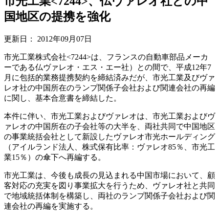
市光工業<7244>、仏ヴァレオ社との中
国地区の提携を強化
更新日：
2012年09月07日
市光工業株式会社<7244>は、フランスの自動車部品メーカ
ーである仏ヴァレオ・エス・エー社）との間で、平成12年7
月に包括的業務提携契約を締結済みだが、市光工業及びヴァ
レオ社の中国所在のランプ関係子会社および関連会社の再編
に関し、基本合意書を締結した。
本件に伴い、市光工業およびヴァレオは、市光工業およびヴ
ァレオの中国所在の子会社等の大半を、両社共同で中国地区
の事業統括会社として新設したヴァレオ市光ホールディング
（アイルランド法人、株式保有比率：ヴァレオ85％、市光工
業15％）の傘下へ再編する。
市光工業は、今後も成長の見込まれる中国市場において、顧
客対応の充実を図り事業拡大を行うため、ヴァレオ社と共同
で地域統括体制を構築し、両社のランプ関係子会社および関
連会社の再編を実施する。