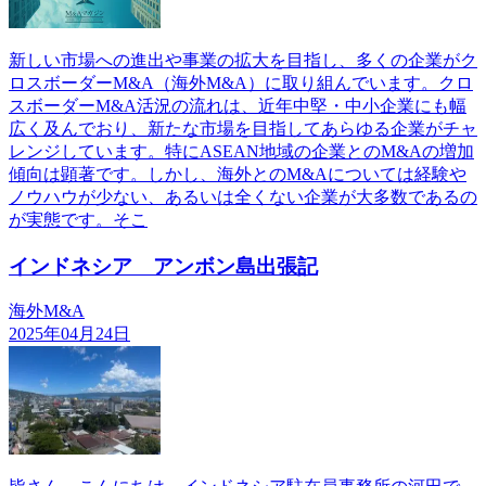
新しい市場への進出や事業の拡大を目指し、多くの企業がク
ロスボーダーM&A（海外M&A）に取り組んでいます。クロ
スボーダーM&A活況の流れは、近年中堅・中小企業にも幅
広く及んでおり、新たな市場を目指してあらゆる企業がチャ
レンジしています。特にASEAN地域の企業とのM&Aの増加
傾向は顕著です。しかし、海外とのM&Aについては経験や
ノウハウが少ない、あるいは全くない企業が大多数であるの
が実態です。そこ
インドネシア アンボン島出張記
海外M&A
2025年04月24日