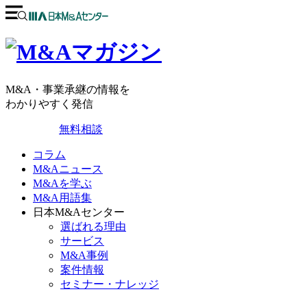
M&A・事業承継の情報を
わかりやすく発信
無料相談
コラム
M&Aニュース
M&Aを学ぶ
M&A用語集
日本M&Aセンター
選ばれる理由
サービス
M&A事例
案件情報
セミナー・ナレッジ