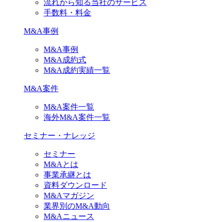
流れから知る当社のサービス
手数料・料金
M&A事例
M&A事例
M&A成約式
M&A成約実績一覧
M&A案件
M&A案件一覧
海外M&A案件一覧
セミナー・ナレッジ
セミナー
M&Aとは
事業承継とは
資料ダウンロード
M&Aマガジン
業界別のM&A動向
M&Aニュース