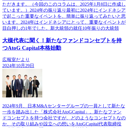
ただきます。（今回のこのコラムは、2025年1月8日に作成し
ています。）2024年の振り返り最初に2024年にインドネシア
で起こった重要なイベントを、簡単に振り返ってみたいと思
います。2024年はインドネシアにとって、重要なイベントが
目白押しの1年でした。新大統領の就任10年振りの大統領
大槻代表に聞く！新たなファンドコンセプトを持
つAtoG Capital本格始動
広報室だより
2024年10月29日
2024年9月、日本M&Aセンターグループの一員として新たな
一歩を踏み出した「株式会社AtoGCapital」。新たなファン
ドコンセプトを持つ会社ですが、どのようなコンセプトなの
か、その取り組みや設立への想いをAtoGCapital代表取締役