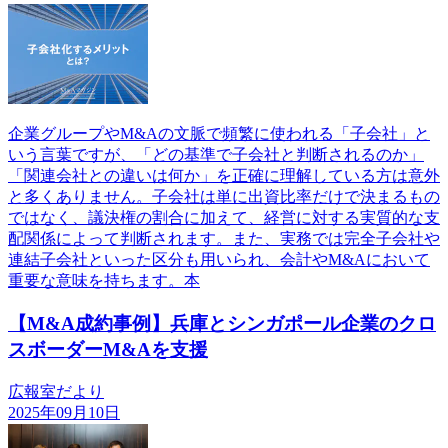
企業グループやM&Aの文脈で頻繁に使われる「子会社」と
いう言葉ですが、「どの基準で子会社と判断されるのか」
「関連会社との違いは何か」を正確に理解している方は意外
と多くありません。子会社は単に出資比率だけで決まるもの
ではなく、議決権の割合に加えて、経営に対する実質的な支
配関係によって判断されます。また、実務では完全子会社や
連結子会社といった区分も用いられ、会計やM&Aにおいて
重要な意味を持ちます。本
【M&A成約事例】兵庫とシンガポール企業のクロ
スボーダーM&Aを支援
広報室だより
2025年09月10日