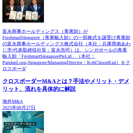
富永商事ホールディングス（青果卸）が
FreshmartSingapore（青果輸入卸）の一部株式を譲受け青果卸
の富永商事ホールディングス株式会社（本社：兵庫県南あわ
じ市/代表取締役社長：富永浩司）は、シンガポールの青果
輸入卸「FreshmartSingaporePteLtd」（本社：
PandanLoop,Singapore/ManagingDirector：KohChoonKiat）をク
ロスボーダ
クロスボーダーM&Aとは？手法やメリット・デメ
リット、流れを具体的に解説
海外M&A
2025年08月27日