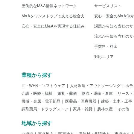
圧倒的なM&A情報ネットワーク
サービスリスト
M&Aをワンストップで支える総合力
安心・安全のM&A仲
安心・安全にM&Aを実現する仕組み
課題から知る当社のサ
流れから知る当社のサ
手数料・料金
対応エリア
業種から探す
IT・WEB・ソフトウェア
人材派遣・アウトソーシング
ホテ
介護・医療・福祉
婚礼・葬儀
物流・運輸・倉庫
リース・
機械・金属・電子部品
医薬品・医療機器
建築・土木・工事
調剤薬局・ドラッグストア
家具・雑貨
農林水産
その他
地域から探す
北海道
東北地方
関東地方
甲信越・北陸地方
東海地方