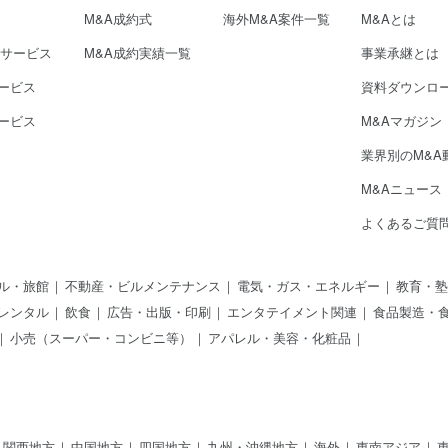
M&A成約式
海外M&A案件一覧
M&Aとは
介サービス
M&A成約実績一覧
事業承継とは
ービス
資料ダウンロ
ービス
M&Aマガジン
業界別のM&A
M&Aニュース
よくあるご質
ル・旅館
不動産・ビルメンテナンス
電気・ガス・エネルギー
教育・塾
レンタル
飲食
広告・出版・印刷
エンタテイメント関連
食品製造・
小売（スーパー・コンビニ等）
アパレル・美容・化粧品
関西地方
中国地方
四国地方
九州・沖縄地方
海外
東南アジア