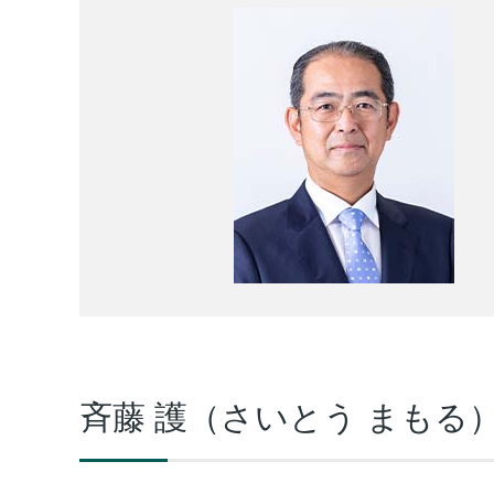
斉藤 護（さいとう まもる