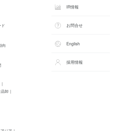
IR情報
お問合せ
ード
English
動向
採用情報
問
食品卸
東アジア