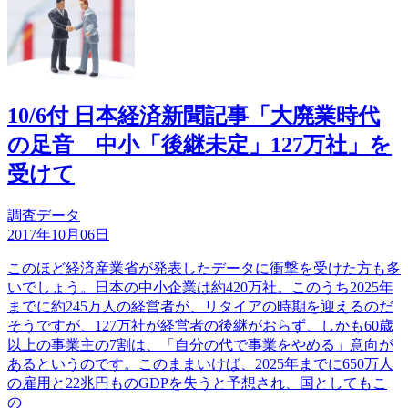
10/6付 日本経済新聞記事「大廃業時代
の足音 中小「後継未定」127万社」を
受けて
調査データ
2017年10月06日
このほど経済産業省が発表したデータに衝撃を受けた方も多
いでしょう。日本の中小企業は約420万社。このうち2025年
までに約245万人の経営者が、リタイアの時期を迎えるのだ
そうですが、127万社が経営者の後継がおらず、しかも60歳
以上の事業主の7割は、「自分の代で事業をやめる」意向が
あるというのです。このままいけば、2025年までに650万人
の雇用と22兆円ものGDPを失うと予想され、国としてもこ
の