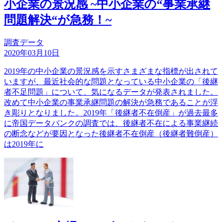
小企業の景況感 ~中小企業の“事業承継
問題解決“が急務！~
調査データ
2020年03月10日
2019年の中小企業の景況感を示すさまざまな指標が出されて
いますが、最近社会的な問題となっている中小企業の「後継
者不足問題」について、気になるデータが発表されました。
改めて中小企業の事業承継問題の解決が急務であることが浮
き彫りとなりました。2019年「後継者不在倒産」が過去最多
に帝国データバンクの調査では、後継者不在による事業継続
の断念などが要因となった後継者不在倒産（後継者難倒産）
は2019年に