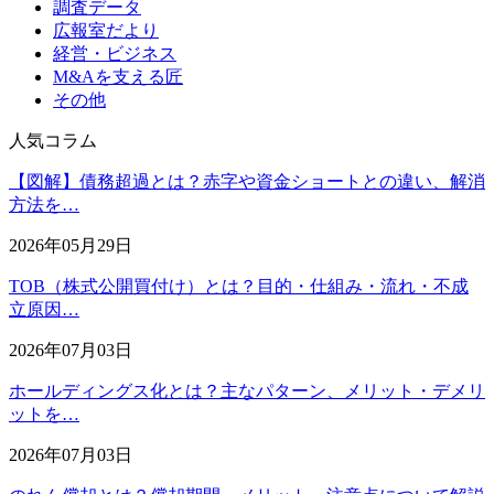
調査データ
広報室だより
経営・ビジネス
M&Aを支える匠
その他
人気コラム
【図解】債務超過とは？赤字や資金ショートとの違い、解消
方法を…
2026年05月29日
TOB（株式公開買付け）とは？目的・仕組み・流れ・不成
立原因…
2026年07月03日
ホールディングス化とは？主なパターン、メリット・デメリ
ットを…
2026年07月03日