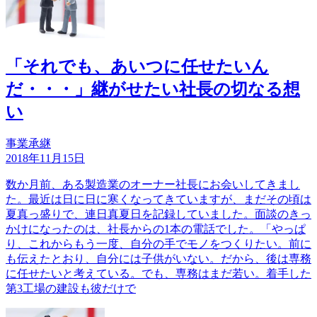
「それでも、あいつに任せたいん
だ・・・」継がせたい社長の切なる想
い
事業承継
2018年11月15日
数か月前、ある製造業のオーナー社長にお会いしてきまし
た。最近は日に日に寒くなってきていますが、まだその頃は
夏真っ盛りで、連日真夏日を記録していました。面談のきっ
かけになったのは、社長からの1本の電話でした。「やっぱ
り、これからもう一度、自分の手でモノをつくりたい。前に
も伝えたとおり、自分には子供がいない。だから、後は専務
に任せたいと考えている。でも、専務はまだ若い。着手した
第3工場の建設も彼だけで