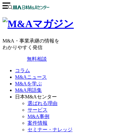
M&A・事業承継の情報を
わかりやすく発信
無料相談
コラム
M&Aニュース
M&Aを学ぶ
M&A用語集
日本M&Aセンター
選ばれる理由
サービス
M&A事例
案件情報
セミナー・ナレッジ