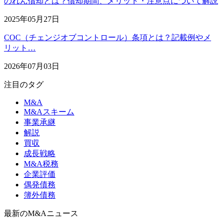
のれん償却とは？償却期間、メリット・注意点について解説
2025年05月27日
COC（チェンジオブコントロール）条項とは？記載例やメ
リット…
2026年07月03日
注目のタグ
M&A
M&Aスキーム
事業承継
解説
買収
成長戦略
M&A税務
企業評価
偶発債務
簿外債務
最新のM&Aニュース