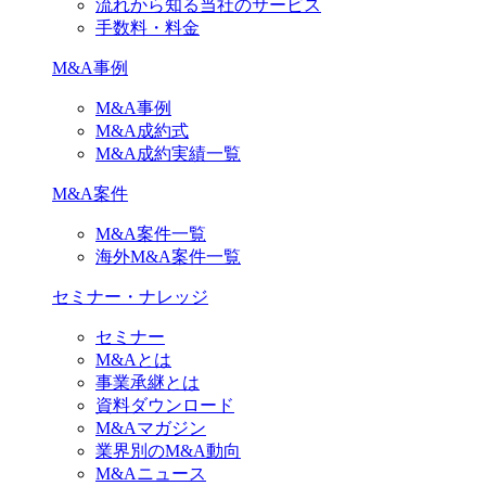
流れから知る当社のサービス
手数料・料金
M&A事例
M&A事例
M&A成約式
M&A成約実績一覧
M&A案件
M&A案件一覧
海外M&A案件一覧
セミナー・ナレッジ
セミナー
M&Aとは
事業承継とは
資料ダウンロード
M&Aマガジン
業界別のM&A動向
M&Aニュース