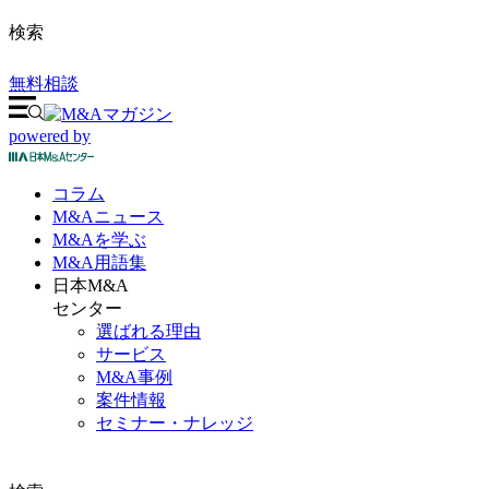
検索
無料相談
powered by
コラム
M&A
ニュース
M&Aを
学ぶ
M&A
用語集
日本M&A
センター
選ばれる理由
サービス
M&A事例
案件情報
セミナー・ナレッジ