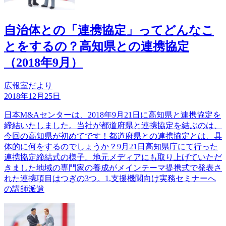
自治体との「連携協定」ってどんなこ
とをするの？高知県との連携協定
（2018年9月）
広報室だより
2018年12月25日
日本M&Aセンターは、2018年9月21日に高知県と連携協定を
締結いたしました。当社が都道府県と連携協定を結ぶのは、
今回の高知県が初めてです！都道府県との連携協定とは、具
体的に何をするのでしょうか？9月21日高知県庁にて行った
連携協定締結式の様子。地元メディアにも取り上げていただ
きました地域の専門家の養成がメインテーマ提携式で発表さ
れた連携項目はつぎの3つ。1.支援機関向け実務セミナーへ
の講師派遣