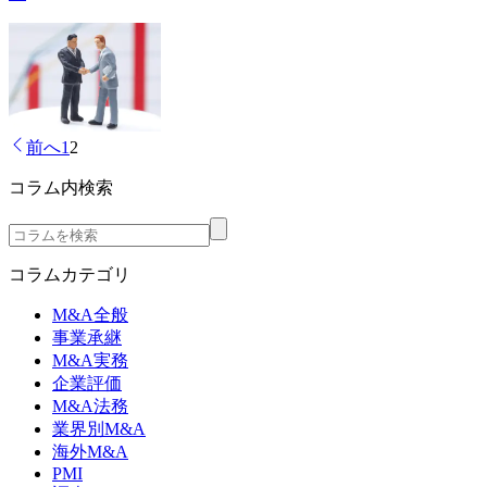
前へ
1
2
コラム内検索
コラムカテゴリ
M&A全般
事業承継
M&A実務
企業評価
M&A法務
業界別M&A
海外M&A
PMI