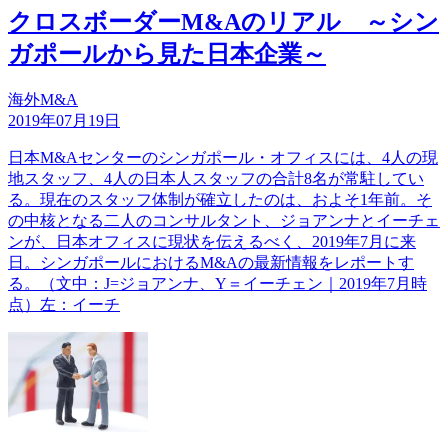
クロスボーダーM&Aのリアル ～シン
ガポールから見た日本企業～
海外M&A
2019年07月19日
日本M&Aセンターのシンガポール・オフィスには、4人の現
地スタッフ、4人の日本人スタッフの合計8名が常駐してい
る。現在のスタッフ体制が確立したのは、およそ1年前。そ
の中核となる二人のコンサルタント、ジョアンナとイーチェ
ンが、日本オフィスに現状を伝えるべく、2019年7月に来
日。シンガポールにおけるM&Aの最新情報をレポートす
る。（文中：J=ジョアンナ、Y＝イーチェン｜2019年7月時
点）左：イーチ