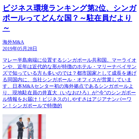
ビジネス環境ランキング第2位、シンガ
ポールってどんな国？～駐在員だより
～
海外M&A
2019年05月28日
マレー半島南端に位置するシンガポール共和国。マーライオ
ンや、近年は近代的な形が特徴のホテル・マリーナベイサン
ズで知っている方も多いのでは？都市国家として成長を遂げ
る同国内に、当社シンガポール・オフィスが営業していま
す。日本M&Aセンター初の海外拠点であるシンガポールよ
り、現地駐在員の井直大（いなおひろ）が“今”のシンガポー
ル情報をお届け！ビジネスのしやすさはアジアナンバーワ
ン！シンガポールで特徴的