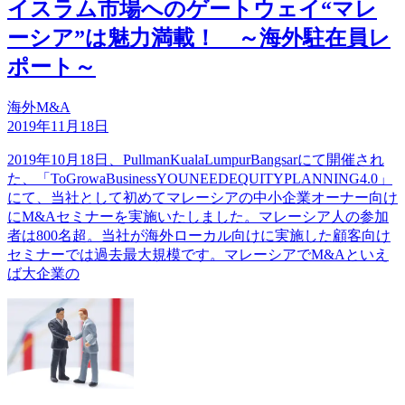
イスラム市場へのゲートウェイ“マレ
ーシア”は魅力満載！ ～海外駐在員レ
ポート～
海外M&A
2019年11月18日
2019年10月18日、PullmanKualaLumpurBangsarにて開催され
た、「ToGrowaBusinessYOUNEEDEQUITYPLANNING4.0」
にて、当社として初めてマレーシアの中小企業オーナー向け
にM&Aセミナーを実施いたしました。マレーシア人の参加
者は800名超。当社が海外ローカル向けに実施した顧客向け
セミナーでは過去最大規模です。マレーシアでM&Aといえ
ば大企業の