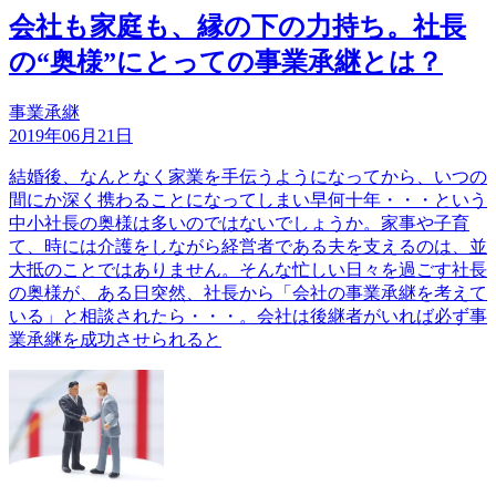
会社も家庭も、縁の下の力持ち。社長
の“奥様”にとっての事業承継とは？
事業承継
2019年06月21日
結婚後、なんとなく家業を手伝うようになってから、いつの
間にか深く携わることになってしまい早何十年・・・という
中小社長の奥様は多いのではないでしょうか。家事や子育
て、時には介護をしながら経営者である夫を支えるのは、並
大抵のことではありません。そんな忙しい日々を過ごす社長
の奥様が、ある日突然、社長から「会社の事業承継を考えて
いる」と相談されたら・・・。会社は後継者がいれば必ず事
業承継を成功させられると