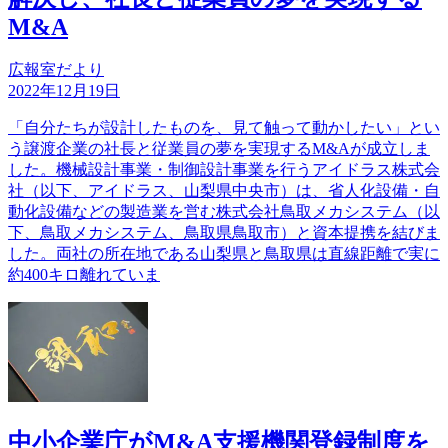
M&A
広報室だより
2022年12月19日
「自分たちが設計したものを、見て触って動かしたい」とい
う譲渡企業の社長と従業員の夢を実現するM&Aが成立しま
した。機械設計事業・制御設計事業を行うアイドラス株式会
社（以下、アイドラス、山梨県中央市）は、省人化設備・自
動化設備などの製造業を営む株式会社鳥取メカシステム（以
下、鳥取メカシステム、鳥取県鳥取市）と資本提携を結びま
した。両社の所在地である山梨県と鳥取県は直線距離で実に
約400キロ離れていま
中小企業庁がM&A支援機関登録制度を