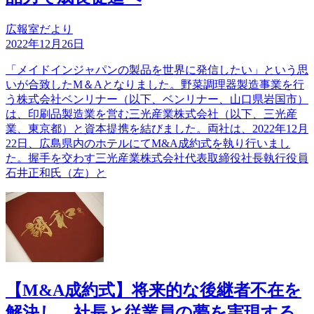
広報室だより
2022年12月26日
「メイドインジャパンの製品を世界に発信したい」という思
いが合致したM＆Aとなりました。野菜調理器製造事業を行
う株式会社ベンリナー（以下、ベンリナー、山口県岩国市）
は、印刷品製造業を営む三光産業株式会社（以下、三光産
業、東京都）と資本提携を結びました。両社は、2022年12月
22日、広島県内のホテルにてM&A成約式を執り行いまし
た。握手を交わす三光産業株式会社代表取締役社長執行役員
石井正和氏（左）と
【M&A成約式】将来的な後継者不在を
解決し、社長と従業員の夢を実現する