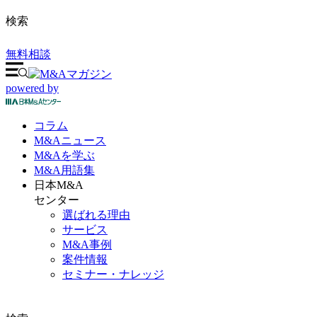
検索
無料相談
powered by
コラム
M&A
ニュース
M&Aを
学ぶ
M&A
用語集
日本M&A
センター
選ばれる理由
サービス
M&A事例
案件情報
セミナー・ナレッジ