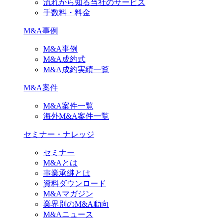
流れから知る当社のサービス
手数料・料金
M&A事例
M&A事例
M&A成約式
M&A成約実績一覧
M&A案件
M&A案件一覧
海外M&A案件一覧
セミナー・ナレッジ
セミナー
M&Aとは
事業承継とは
資料ダウンロード
M&Aマガジン
業界別のM&A動向
M&Aニュース