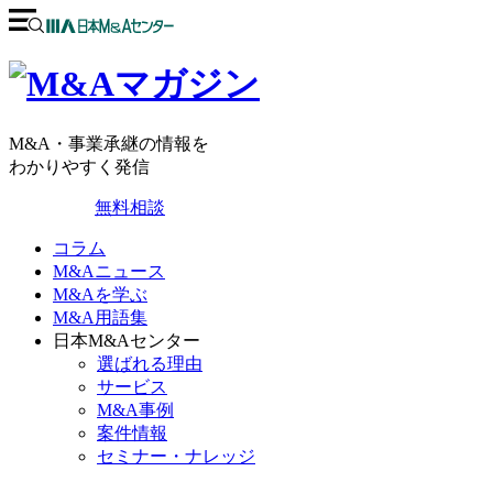
M&A・事業承継の情報を
わかりやすく発信
無料相談
コラム
M&Aニュース
M&Aを学ぶ
M&A用語集
日本M&Aセンター
選ばれる理由
サービス
M&A事例
案件情報
セミナー・ナレッジ