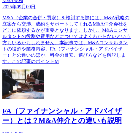
M&A実務
2025年09月09日
M&A（企業の合併・買収）を検討する際には、M&A戦略の
立案から交渉、成約をサポートしてくれるM&A仲介会社を
どこに依頼するかが重要となります。しかし、M&Aコンサ
ルタントの役割や費用などについてはよくわからないという
方もいるかもしれません。本記事では、M&Aコンサルタン
トの役割や業務内容、FA（フィナンシャル・アドバイザ
ー）との違いのほか、料金の目安、選び方などを解説しま
す。この記事のポイントM
FA（ファイナンシャル・アドバイザ
ー）とは？M&A仲介との違いも説明