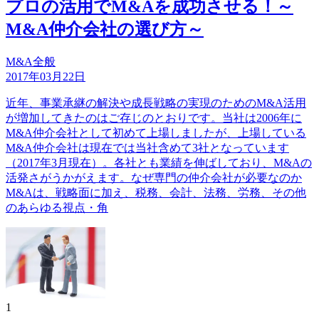
プロの活用でM&Aを成功させる！～
M&A仲介会社の選び方～
M&A全般
2017年03月22日
近年、事業承継の解決や成長戦略の実現のためのM&A活用
が増加してきたのはご存じのとおりです。当社は2006年に
M&A仲介会社として初めて上場しましたが、上場している
M&A仲介会社は現在では当社含めて3社となっています
（2017年3月現在）。各社とも業績を伸ばしており、M&Aの
活発さがうかがえます。なぜ専門の仲介会社が必要なのか
M&Aは、戦略面に加え、税務、会計、法務、労務、その他
のあらゆる視点・角
1