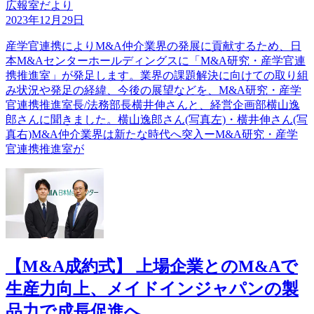
広報室だより
2023年12月29日
産学官連携によりM&A仲介業界の発展に貢献するため、日
本M&Aセンターホールディングスに「M&A研究・産学官連
携推進室」が発足します。業界の課題解決に向けての取り組
み状況や発足の経緯、今後の展望などを、M&A研究・産学
官連携推進室長/法務部長横井伸さんと、経営企画部横山逸
郎さんに聞きました。横山逸郎さん(写真左)・横井伸さん(写
真右)M&A仲介業界は新たな時代へ突入ーM&A研究・産学
官連携推進室が
【M&A成約式】 上場企業とのM&Aで
生産力向上、メイドインジャパンの製
品力で成長促進へ