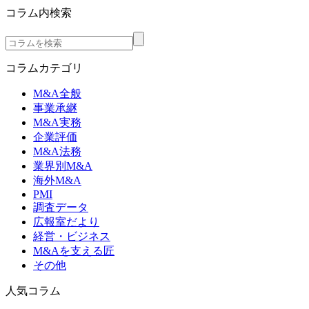
コラム内検索
コラムカテゴリ
M&A全般
事業承継
M&A実務
企業評価
M&A法務
業界別M&A
海外M&A
PMI
調査データ
広報室だより
経営・ビジネス
M&Aを支える匠
その他
人気コラム