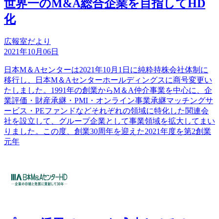
世界一のM&A総合企業を目指してHD
化
広報室だより
2021年10月06日
日本M＆Aセンターは2021年10月1日に純粋持株会社体制に
移行し、日本M＆Aセンターホールディングスに商号変更い
たしました。1991年の創業からM＆A仲介事業を中心に、企
業評価・財産承継・PMI・オンライン事業承継マッチングサ
ービス・PEファンドなどそれぞれの領域に特化した関連会
社を設立して、グループ企業として事業領域を拡大してまい
りました。この度、創業30周年を迎えた2021年度を第2創業
元年