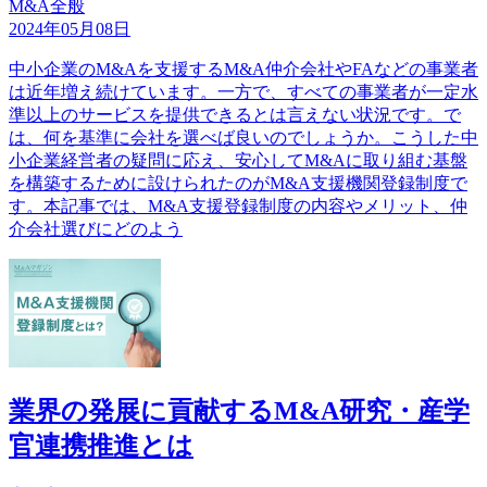
M&A全般
2024年05月08日
中小企業のM&Aを支援するM&A仲介会社やFAなどの事業者
は近年増え続けています。一方で、すべての事業者が一定水
準以上のサービスを提供できるとは言えない状況です。で
は、何を基準に会社を選べば良いのでしょうか。こうした中
小企業経営者の疑問に応え、安心してM&Aに取り組む基盤
を構築するために設けられたのがM&A支援機関登録制度で
す。本記事では、M&A支援登録制度の内容やメリット、仲
介会社選びにどのよう
業界の発展に貢献するM&A研究・産学
官連携推進とは