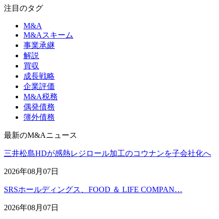
注目のタグ
M&A
M&Aスキーム
事業承継
解説
買収
成長戦略
企業評価
M&A税務
偶発債務
簿外債務
最新のM&Aニュース
三井松島HDが感熱レジロール加工のコウナンを子会社化へ
2026年08月07日
SRSホールディングス、FOOD ＆ LIFE COMPAN…
2026年08月07日