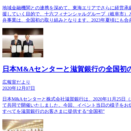
地域金融機関との連携を深めて、東海エリアでさらに経営承継
援していく目的で、十六フィナンシャルグループ（岐阜市）
弁事業は、全国初の取り組みとなります。2023年夏頃にも合
日本M&Aセンターと滋賀銀行の全国初
広報室だより
2020年12月07日
日本M&Aセンターと株式会社滋賀銀行は、2020年11月25
て共同で開催いたしました。今回、イベント当日の様子をお伝
すべてを滋賀銀行のお客さまに提供する“全国初”