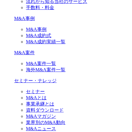
流れから知る当社のサービス
手数料・料金
M&A事例
M&A事例
M&A成約式
M&A成約実績一覧
M&A案件
M&A案件一覧
海外M&A案件一覧
セミナー・ナレッジ
セミナー
M&Aとは
事業承継とは
資料ダウンロード
M&Aマガジン
業界別のM&A動向
M&Aニュース