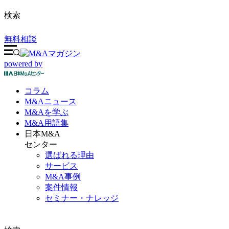
検索
無料相談
powered by
コラム
M&A
ニュース
M&Aを
学ぶ
M&A
用語集
日本M&A
センター
選ばれる理由
サービス
M&A事例
案件情報
セミナー・ナレッジ