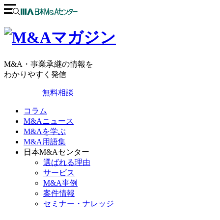
M&A・事業承継の情報を
わかりやすく発信
無料相談
コラム
M&Aニュース
M&Aを学ぶ
M&A用語集
日本M&Aセンター
選ばれる理由
サービス
M&A事例
案件情報
セミナー・ナレッジ