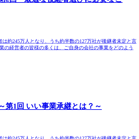
は約245万人となり、うち約半数の127万社が後継者未定と言
模事業の経営者の皆様の多くは、ご自身の会社の事業をどのよう
第1回 いい事業承継とは？～
は約245万人となり、うち約半数の127万社が後継者未定と言