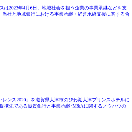
は2023年4月6日、地域社会を担う企業の事業承継などを支
。当社と地域銀行における事業承継・経営承継支援に関する合
ファレンス2020」を滋賀県大津市のびわ湖大津プリンスホテルに
提携先である滋賀銀行と事業承継･M&Aに関するノウハウの