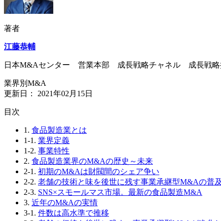
著者
江藤恭輔
日本M&Aセンター 営業本部 成長戦略チャネル 成長戦略
業界別M&A
更新日：
2021年02月15日
⽬次
1.
食品製造業とは
1-1.
業界定義
1-2.
事業特性
2.
食品製造業界のM&Aの歴史～未来
2-1.
初期のM&Aは財閥間のシェア争い
2-2.
老舗の技術と味を後世に残す事業承継型M&Aの普
2-3.
SNS×スモールマス市場。最新の食品製造M&A
3.
近年のM&Aの実情
3-1.
件数は高水準で推移