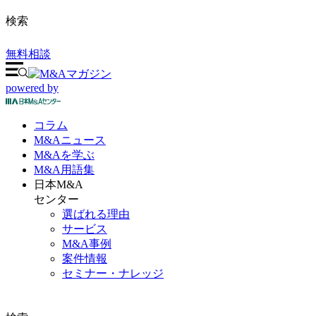
検索
無料相談
powered by
コラム
M&A
ニュース
M&Aを
学ぶ
M&A
用語集
日本M&A
センター
選ばれる理由
サービス
M&A事例
案件情報
セミナー・ナレッジ