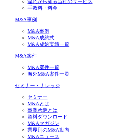
流れから知る当社のサービス
手数料・料金
M&A事例
M&A事例
M&A成約式
M&A成約実績一覧
M&A案件
M&A案件一覧
海外M&A案件一覧
セミナー・ナレッジ
セミナー
M&Aとは
事業承継とは
資料ダウンロード
M&Aマガジン
業界別のM&A動向
M&Aニュース