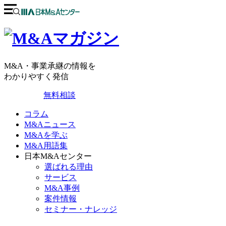
M&A・事業承継の情報を
わかりやすく発信
無料相談
コラム
M&Aニュース
M&Aを学ぶ
M&A用語集
日本M&Aセンター
選ばれる理由
サービス
M&A事例
案件情報
セミナー・ナレッジ