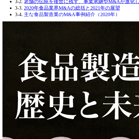
3-2.
老舗の伝統を後世に残す、事業承継型M&Aが進化した
3-3.
2020年食品業界M&Aの総括と2021年の展望
3-4.
主な食品製造業のM&A事例紹介（2020年）
3-5.
主な飲食業のM&A事例紹介（2020年）
3-6.
著者