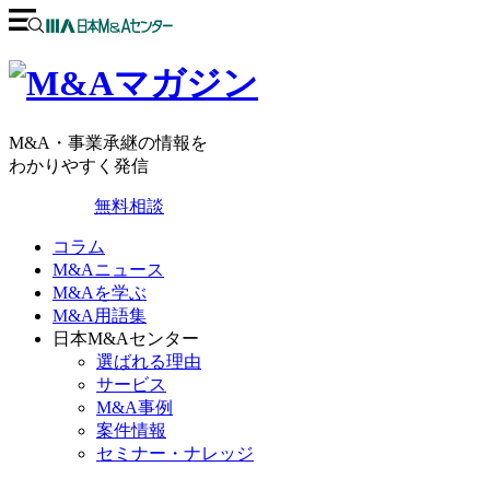
M&A・事業承継の情報を
わかりやすく発信
無料相談
コラム
M&Aニュース
M&Aを学ぶ
M&A用語集
日本M&Aセンター
選ばれる理由
サービス
M&A事例
案件情報
セミナー・ナレッジ