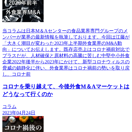
当コラムは日本М＆Aセンターの食品業界専門グループのメ
ンバーが業界の最新情報を執筆しております。今回は江藤が
「大きく潮目が変わった2023年上半期外食業界のM&A動
向」についてお伝えします。既存店売上はコロナ禍前対比で
プラスだが、人材確保と原材料の高騰に苦しむ中堅中小外食
企業2022年後半から2023年にかけて、新型コロナウィルスの
脅威の鎮静化に伴い、外食業界はコロナ禍前の勢いを取り戻
し、コロナ前
コロナを乗り越えて、今後外食M＆Aマーケットは
どうなって行くのか
コラム
2023年04月24日