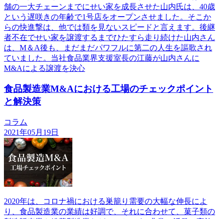
舗の一大チェーンまでにせい家を成長させた山内氏は、40歳
という遅咲きの年齢で1号店をオープンさせました。そこか
らの快進撃は、他では類を見ないスピードと言えます。後継
者不在でせい家を譲渡するまでひたすら走り続けた山内さん
は、M＆A後も、まだまだパワフルに第二の人生を謳歌され
ていました。当社食品業界支援室長の江藤が山内さんに
M&Aによる譲渡を決心
食品製造業M&Aにおける工場のチェックポイント
と解決策
コラム
2021年05月19日
2020年は、コロナ禍における巣籠り需要の大幅な伸長によ
り、食品製造業の業績は好調で、それに合わせて、菓子類の