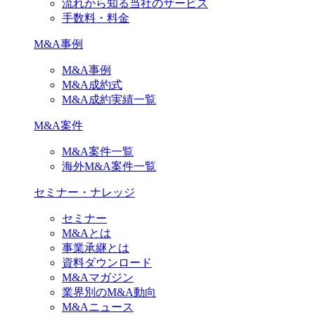
流れから知る当社のサービス
手数料・料金
M&A事例
M&A事例
M&A成約式
M&A成約実績一覧
M&A案件
M&A案件一覧
海外M&A案件一覧
セミナー・ナレッジ
セミナー
M&Aとは
事業承継とは
資料ダウンロード
M&Aマガジン
業界別のM&A動向
M&Aニュース