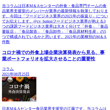
当コラムは日本М＆Aセンターの外食・食品専門チームの食
品業界支援室のメンバーが業界の最新情報を執筆しておりま
す。今回は「フードビジネス業界の2021年の振返り」につい
てお伝えします。@cv_buttonフードビジネス業界が抱える3
つの課題フードビジネス業界は大きく分けて「外食」「食品
量販店」「食品製造」「食品卸売」「食品原材料生産」の5
つで構成されているかと思います。2021年の業種別のМ＆A
件数
コロナ禍での外食上場企業決算発表から見る、事
業ポートフォリオを拡大させることの重要性
コラム
2021年08月25日
日本М＆Aセンター食品業界支援室の江藤です。当コラムは