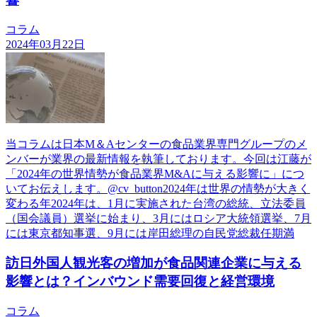
コラム
2024年03月22日
当コラムは日本М＆Aセンターの食品業界専門グループのメ
ンバーが業界の最新情報を執筆しております。今回は江藤が
「2024年の世界情勢が食品業界M&Aに与える影響に」につ
いてお伝えします。@cv_button2024年は世界の情勢が大きく
変わる年2024年は、1月に実施された台湾の総統、立法委員
（国会議員）選挙に始まり、3月にはロシア大統領選挙、7月
には東京都知事選、9月には岸田総理の自民党総裁任期満
訪日外国人観光客の増加が食品関連企業に与える
影響とは？インバウンド需要回復と経営環境
コラム