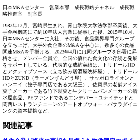
日本M&Aセンター 営業本部 成長戦略チャネル 成長戦
略推進室 副室長
1982年12月、宮崎県生まれ。青山学院大学法学部卒業後、大
手金融機関にて約10年法人営業に従事した後、2015年10月、
日本M&Aセンターに入社。その後、食品業界専門グループ
を立ち上げ、大手外食企業のM&Aを中心に、数多くの食品
関連M&Aを手掛ける。2023年4月には同グループを部署に昇
格させ、メンバー全員で、全国の優れた食文化の存続と発展
をサポートしている。代表的な成約実績は、トリドールHD
とアクティブソース（立ち飲み居酒屋晩杯屋）、トリドール
HDとZUND（ラーメンずんどう屋）、サッポロライオンと
ハンエイ（餃子専門店である大阪王）、佐賀県の老舗アイス
菓子メーカーである竹下製菓と生クリームパンメーカーの清
水屋食品、PEファンドであるエンデバー・ユナイテッドと
関西レストランチェーンのアートオブウォー・バサラダイニ
ングの資本提携など。
関連記事