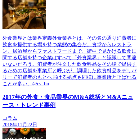
外食業界とは業界定義外食業界とは、その名の通り消費者に
飲食を提供する場を持つ業態の集合だ。食堂からレストラ
ン、居酒屋からファストフードまで、街中で見かける飲食に
関する店舗を持つ企業はすべて「外食業界」と認識して間違
いないだろう。消費者が注文した飲食料品をその場で提供す
るための店舗を事業所と呼ぶが、調理した飲食料品をデリバ
リーで消費者のもとへ届ける拠点も同様に事業所と呼ばれる
ことが多い。@cv_bu
2017年の外食・食品業界のM&A総括とM&Aニュ
ース・トレンド事例
コラム
2018年11月22日