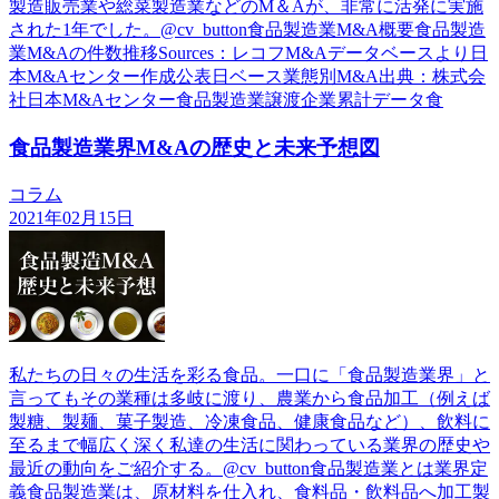
製造販売業や総菜製造業などのM＆Aが、非常に活発に実施
された1年でした。@cv_button食品製造業M&A概要食品製造
業M&Aの件数推移Sources：レコフM&Aデータベースより日
本M&Aセンター作成公表日ベース業態別M&A出典：株式会
社日本M&Aセンター食品製造業譲渡企業累計データ食
食品製造業界M&Aの歴史と未来予想図
コラム
2021年02月15日
私たちの日々の生活を彩る食品。一口に「食品製造業界」と
言ってもその業種は多岐に渡り、農業から食品加工（例えば
製糖、製麺、菓子製造、冷凍食品、健康食品など）、飲料に
至るまで幅広く深く私達の生活に関わっている業界の歴史や
最近の動向をご紹介する。@cv_button食品製造業とは業界定
義食品製造業は、原材料を仕入れ、食料品・飲料品へ加工製