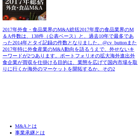
2017年外食・食品業界のM&A総括2017年度の食品業界のM
＆A件数は、138件（公表ベース）と、過去10年で最多であ
った2014年とタイ記録の件数となりました。@cv_buttonまた
2017年特に外食産業のM&A動向を語るうえで、外せないキ
ーワードが2つあります。ポートフォリオの拡大海外進出外
食企業が買収を仕掛ける目的は、業態を広げて国内市場を取
りに行くか海外のマーケットを開拓するか。その2
M&Aとは
事業承継とは