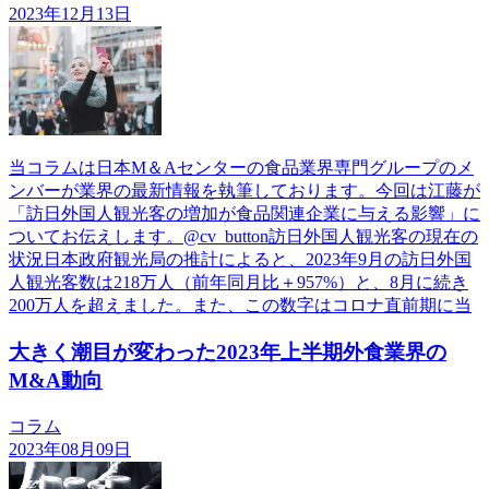
2023年12月13日
当コラムは日本М＆Aセンターの食品業界専門グループのメ
ンバーが業界の最新情報を執筆しております。今回は江藤が
「訪日外国人観光客の増加が食品関連企業に与える影響」に
ついてお伝えします。@cv_button訪日外国人観光客の現在の
状況日本政府観光局の推計によると、2023年9月の訪日外国
人観光客数は218万人（前年同月比＋957%）と、8月に続き
200万人を超えました。また、この数字はコロナ直前期に当
大きく潮目が変わった2023年上半期外食業界の
M&A動向
コラム
2023年08月09日