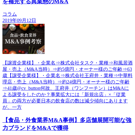
を補完する異業態のM&A
コラム
2019年09月12日
【譲渡企業様】・企業名⇒株式会社タスク・業種⇒和風居酒
屋・売上（M&A当時）⇒約5億円・オーナー様のご年齢⇒63
歳【譲受企業様】・企業名⇒株式会社王府井・業種⇒中華料
理店・売上（M&A当時）⇒約24億円・オーナー様のご年齢
⇒41歳@cv_button何故、王府井（ワンフーチン）はM&Aに
よる譲受をしたのか？事業拡大には「新規出店」×「従業
員」の両方が必要日本の飲食店の数は減少傾向にあります
が、一方
【食品・外食業界M&A事例】多店舗展開可能な強
力ブランドをM&Aで獲得