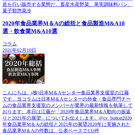
造を行い販売する業態だ。畜産水産野菜、果実調味料パン、
菓子類惣菜冷
2020年食品業界M＆Aの総括と食品製造M&A10
選・飲食業M&A10選
コラム
2021年02月10日
こんにちは。(株)日本М＆Aセンター食品業界支援室の江藤
です。当コラムは日本М＆Aセンターの外食・食品専門チー
ムの食品業界支援室のメンバーが業界の最新情報を執筆して
おります。本日は江藤が「2020年食品業界M＆A動向の振返
りと2021年の展望」についてお伝えします。@cv_button2020
年食品業界M＆Aの総括と2021年の展望2020年に実施された
食品業界M＆Aの件数は、公表ベースで133件