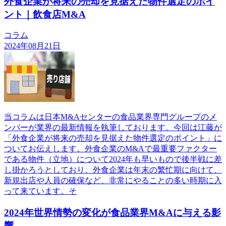
外食企業が将来の売却を見据えた物件選定のポイ
ント｜飲食店M&A
コラム
2024年08月21日
当コラムは日本M&Aセンターの食品業界専門グループのメ
ンバーが業界の最新情報を執筆しております。今回は江藤が
「外食企業が将来の売却を見据えた物件選定のポイント」に
ついてお伝えします。外食企業のM&Aで最重要ファクター
である物件（立地）について2024年も早いもので後半戦に差
し掛かろうとしており、外食企業は年末の繁忙期に向けて、
新規出店や人員の確保など、非常にやることの多い時期に入
って来ています。そ
2024年世界情勢の変化が食品業界M&Aに与える影
響