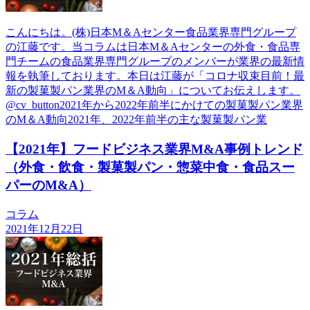
こんにちは。(株)日本М＆Aセンター食品業界専門グループ
の江藤です。当コラムは日本М＆Aセンターの外食・食品専
門チームの食品業界専門グループのメンバーが業界の最新情
報を執筆しております。本日は江藤が「コロナ収束目前！最
新の製菓製パン業界のM＆A動向」についてお伝えします。
@cv_button2021年から2022年前半にかけての製菓製パン業界
のM＆A動向2021年、2022年前半の主な製菓製パン業
【2021年】フードビジネス業界M&A事例トレンド
（外食・飲食・製菓製パン・惣菜中食・食品スー
パーのM&A）
コラム
2021年12月22日