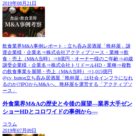
2019年08月21日
飲食業界M&A事例レポート：立ち呑み居酒屋「晩杯屋」譲
渡企業様・企業名⇒株式会社アクティブソース・業種⇒飲
食・売上（M&A当時）⇒8億円・オーナー様のご年齢⇒40歳
譲受企業様・企業名⇒株式会社トリドールHD・業種⇒複数
の飲食事業を展開・売上（M&A当時）⇒1,015億円
@cv_button立ち呑み居酒屋「晩杯屋」は社会インフラになれ
るのか!?IPOからM&Aへ、晩杯屋を運営する「アクティブソ
ース」
外食業界M&Aの歴史と今後の展望―業界大手ゼン
ショーHDとコロワイドの事例から―
コラム
2019年07月09日