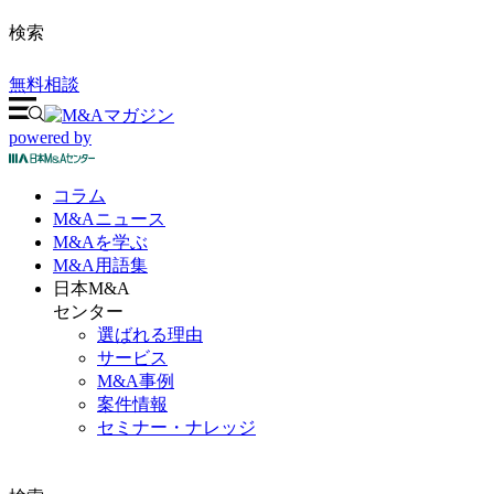
検索
無料相談
powered by
コラム
M&A
ニュース
M&Aを
学ぶ
M&A
用語集
日本M&A
センター
選ばれる理由
サービス
M&A事例
案件情報
セミナー・ナレッジ