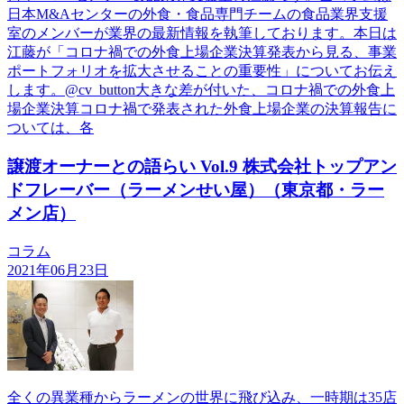
日本M&Aセンターの外食・食品専門チームの食品業界支援
室のメンバーが業界の最新情報を執筆しております。本日は
江藤が「コロナ禍での外食上場企業決算発表から見る、事業
ポートフォリオを拡大させることの重要性」についてお伝え
します。@cv_button大きな差が付いた、コロナ禍での外食上
場企業決算コロナ禍で発表された外食上場企業の決算報告に
ついては、各
譲渡オーナーとの語らい Vol.9 株式会社トップアン
ドフレーバー（ラーメンせい屋）（東京都・ラー
メン店）
コラム
2021年06月23日
全くの異業種からラーメンの世界に飛び込み、一時期は35店