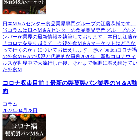
日本М＆Aセンター食品業界専門グループの江藤恭輔です。
当コラムは日本М＆Aセンターの食品業界専門グループのメ
ンバーが業界の最新情報を執筆しております。本日は江藤が
「コロナを乗り越えて、今後外食M＆Aマーケットはどうな
って行くのか」についてお伝えします。@cv_buttonコロナ禍
の外食M＆Aの状況と代表的な事例2020年、新型コロナウィ
ルスが世界中で大流行した後、それまで順調に増え続けてい
た外食M
コロナ収束目前！最新の製菓製パン業界のM＆A動
向
コラム
2022年04月28日