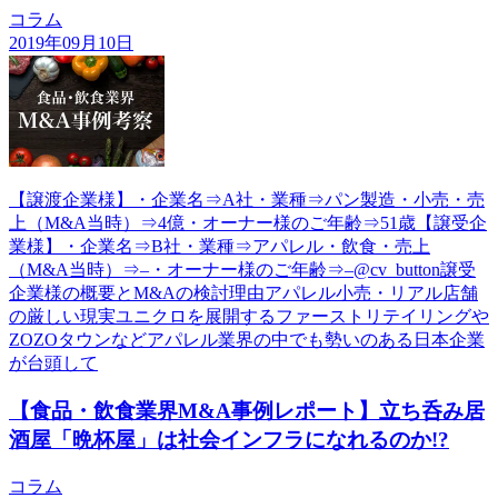
コラム
2019年09月10日
【譲渡企業様】・企業名⇒A社・業種⇒パン製造・小売・売
上（M&A当時）⇒4億・オーナー様のご年齢⇒51歳【譲受企
業様】・企業名⇒B社・業種⇒アパレル・飲食・売上
（M&A当時）⇒–・オーナー様のご年齢⇒–@cv_button譲受
企業様の概要とM&Aの検討理由アパレル小売・リアル店舗
の厳しい現実ユニクロを展開するファーストリテイリングや
ZOZOタウンなどアパレル業界の中でも勢いのある日本企業
が台頭して
【食品・飲食業界M&A事例レポート】立ち呑み居
酒屋「晩杯屋」は社会インフラになれるのか!?
コラム