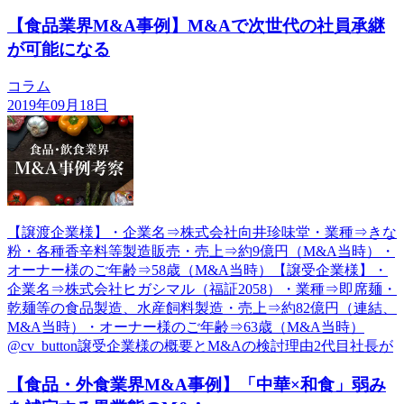
【食品業界M&A事例】M&Aで次世代の社員承継
が可能になる
コラム
2019年09月18日
【譲渡企業様】・企業名⇒株式会社向井珍味堂・業種⇒きな
粉・各種香辛料等製造販売・売上⇒約9億円（M&A当時）・
オーナー様のご年齢⇒58歳（M&A当時）【譲受企業様】・
企業名⇒株式会社ヒガシマル（福証2058）・業種⇒即席麺・
乾麺等の食品製造、水産飼料製造・売上⇒約82億円（連結、
M&A当時）・オーナー様のご年齢⇒63歳（M&A当時）
@cv_button譲受企業様の概要とM&Aの検討理由2代目社長が
【食品・外食業界M&A事例】「中華×和食」弱み