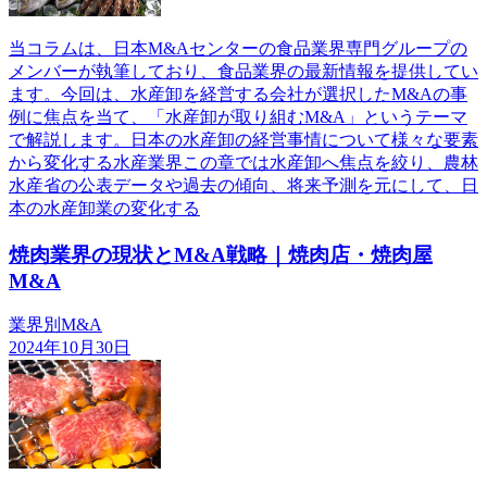
当コラムは、日本M&Aセンターの食品業界専門グループの
メンバーが執筆しており、食品業界の最新情報を提供してい
ます。今回は、水産卸を経営する会社が選択したM&Aの事
例に焦点を当て、「水産卸が取り組むM&A」というテーマ
で解説します。日本の水産卸の経営事情について様々な要素
から変化する水産業界この章では水産卸へ焦点を絞り、農林
水産省の公表データや過去の傾向、将来予測を元にして、日
本の水産卸業の変化する
焼肉業界の現状とM&A戦略｜焼肉店・焼肉屋
M&A
業界別M&A
2024年10月30日