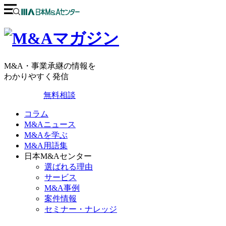
M&A・事業承継の情報を
わかりやすく発信
無料相談
コラム
M&Aニュース
M&Aを学ぶ
M&A用語集
日本M&Aセンター
選ばれる理由
サービス
M&A事例
案件情報
セミナー・ナレッジ