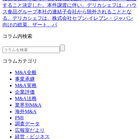
すること決定した。本件譲渡に伴い、デリカシェフは、ハウ
ス食品グループ本社の連結子会社から除外されることとな
る。デリカシェフは、株式会社セブン‐イレブン・ジャパン
向けの総菜、ザート、パ
コラム内検索
コラムカテゴリ
M&A全般
事業承継
M&A実務
企業評価
M&A法務
業界別M&A
海外M&A
PMI
調査データ
広報室だより
経営・ビジネス