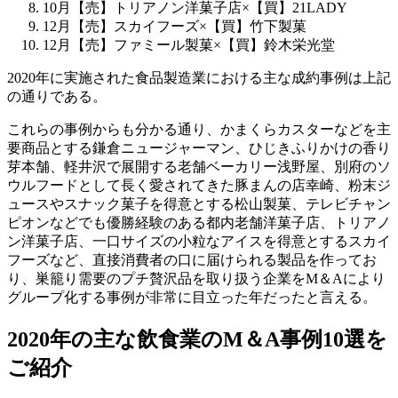
10月【売】トリアノン洋菓子店×【買】21LADY
12月【売】スカイフーズ×【買】竹下製菓
12月【売】ファミール製菓×【買】鈴木栄光堂
2020年に実施された食品製造業における主な成約事例は上記
の通りである。
これらの事例からも分かる通り、かまくらカスターなどを主
要商品とする鎌倉ニュージャーマン、ひじきふりかけの香り
芽本舗、軽井沢で展開する老舗ベーカリー浅野屋、別府のソ
ウルフードとして長く愛されてきた豚まんの店幸崎、粉末ジ
ュースやスナック菓子を得意とする松山製菓、テレビチャン
ピオンなどでも優勝経験のある都内老舗洋菓子店、トリアノ
ン洋菓子店、一口サイズの小粒なアイスを得意とするスカイ
フーズなど、直接消費者の口に届けられる製品を作ってお
り、巣籠り需要のプチ贅沢品を取り扱う企業をM＆Aにより
グループ化する事例が非常に目立った年だったと言える。
2020年の主な飲食業のM＆A事例10選を
ご紹介