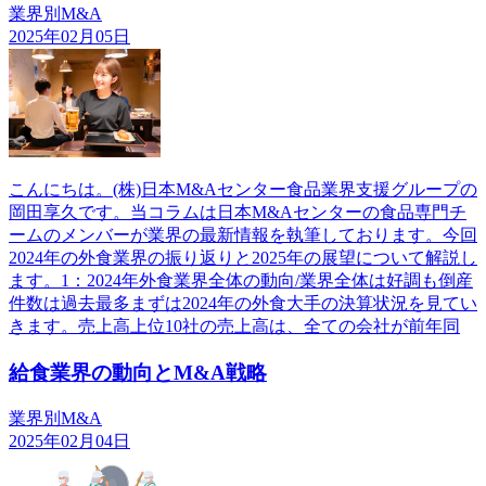
業界別M&A
2025年02月05日
こんにちは。(株)日本M&Aセンター食品業界支援グループの
岡田享久です。当コラムは日本M&Aセンターの食品専門チ
ームのメンバーが業界の最新情報を執筆しております。今回
2024年の外食業界の振り返りと2025年の展望について解説し
ます。1：2024年外食業界全体の動向/業界全体は好調も倒産
件数は過去最多まずは2024年の外食大手の決算状況を見てい
きます。売上高上位10社の売上高は、全ての会社が前年同
給食業界の動向とM&A戦略
業界別M&A
2025年02月04日