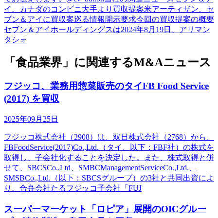
イ、カナダのコンビニ大手より買収提案米アーティザン、セ
ブン＆アイに買収案巡る情報開示要求今回の買収提案の概要
セブン＆アイホールディングスは2024年8月19日、アリマン
タシォ
「食品業界」に関連するM&Aニュース
フジッコ、業務用惣菜販売のタイFB Food Service
(2017) を買収
2025年09月25日
フジッコ株式会社（2908）は、双日株式会社（2768）から、
FBFoodService(2017)Co.,Ltd.（タイ、以下：FBF社）の株式を
取得し、子会社化することを決定した。また、株式取得と併
せて、SBCSCo.,Ltd、SMBCManagementServiceCo.,Ltd.、
SMSBCo.,Ltd.（以下：SBCSグループ）の3社と共同出資によ
り、合弁会社たるフジッコ子会社「FUJ
スーパーマーケット「ロピア」展開のOICグルー