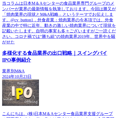
当コラムは日本М＆Aセンターの食品業界専門グループのメ
ンバーが業界の最新情報を執筆しております。今回は勝又が
「焼肉業界の現状とM&A戦略」というテーマでお伝えしま
す。@cv_button1．外食産業：焼肉業界の今本項では、外食
産業の中で特に近年、動きの激しい焼肉業界について現状を
記載いたします。自明の事実も多々ございますがご一読くだ
さい。コロナ禍では“勝ち組”の焼肉業界2019年、世界中を騒
がせた
多様化する食品業界の出口戦略｜スイングバイ
IPO事例紹介
業界別M&A
2024年10月23日
こんにちは。(株)日本М＆Aセンター食品業界支援グループ