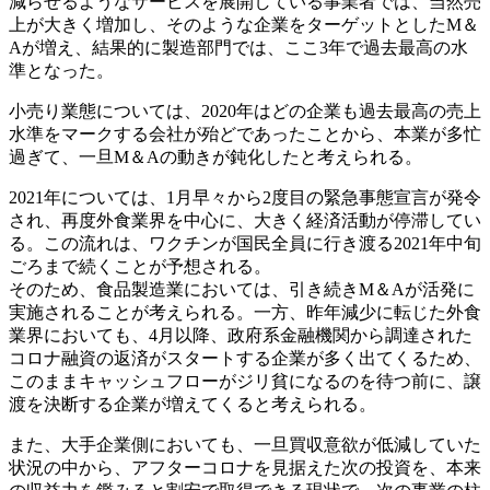
減らせるようなサービスを展開している事業者では、当然売
上が大きく増加し、そのような企業をターゲットとしたM＆
Aが増え、結果的に製造部門では、ここ3年で過去最高の水
準となった。
小売り業態については、2020年はどの企業も過去最高の売上
水準をマークする会社が殆どであったことから、本業が多忙
過ぎて、一旦M＆Aの動きが鈍化したと考えられる。
2021年については、1月早々から2度目の緊急事態宣言が発令
され、再度外食業界を中心に、大きく経済活動が停滞してい
る。この流れは、ワクチンが国民全員に行き渡る2021年中旬
ごろまで続くことが予想される。
そのため、食品製造業においては、引き続きM＆Aが活発に
実施されることが考えられる。一方、昨年減少に転じた外食
業界においても、4月以降、政府系金融機関から調達された
コロナ融資の返済がスタートする企業が多く出てくるため、
このままキャッシュフローがジリ貧になるのを待つ前に、譲
渡を決断する企業が増えてくると考えられる。
また、大手企業側においても、一旦買収意欲が低減していた
状況の中から、アフターコロナを見据えた次の投資を、本来