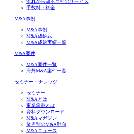
流れから知る当社のサービス
手数料・料金
M&A事例
M&A事例
M&A成約式
M&A成約実績一覧
M&A案件
M&A案件一覧
海外M&A案件一覧
セミナー・ナレッジ
セミナー
M&Aとは
事業承継とは
資料ダウンロード
M&Aマガジン
業界別のM&A動向
M&Aニュース