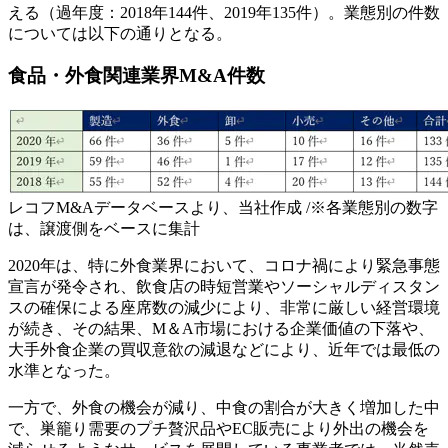
える（過年度：2018年144件、2019年135件）。業態別の件数
については以下の通りとなる。
食品・外食関連業界M&A件数
レコフM&Aデータベースより、当社作成 /※各業態別の数字
は、譲渡側をベースに集計
2020年は、特に外食業界において、コロナ禍により緊急事態
宣言が発令され、飲食店の時短営業やソーシャルディスタン
スの確保による座席数の減少により、非常に厳しい経営環境
が続き、その結果、M＆A市場における企業価値の下落や、
大手外食企業の買収意欲の減退などにより、近年では最低の
水準となった。
一方で、外食の機会が減り、中食の割合が大きく増加した中
で、巣籠り需要のプチ贅沢品やEC販売により外出の機会を