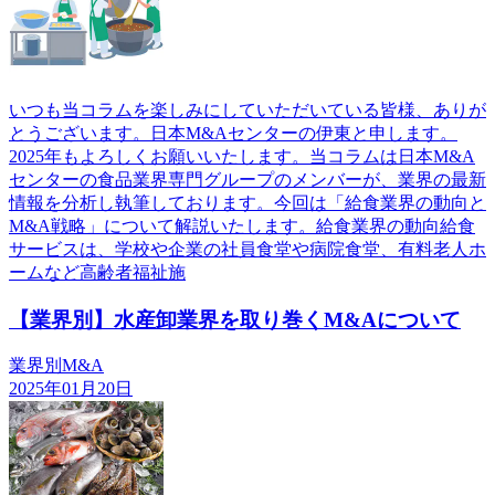
いつも当コラムを楽しみにしていただいている皆様、ありが
とうございます。日本M&Aセンターの伊東と申します。
2025年もよろしくお願いいたします。当コラムは日本M&A
センターの食品業界専門グループのメンバーが、業界の最新
情報を分析し執筆しております。今回は「給食業界の動向と
M&A戦略」について解説いたします。給食業界の動向給食
サービスは、学校や企業の社員食堂や病院食堂、有料老人ホ
ームなど高齢者福祉施
【業界別】水産卸業界を取り巻くM&Aについて
業界別M&A
2025年01月20日