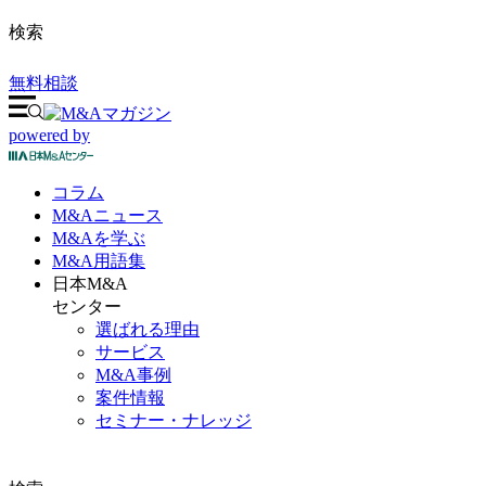
検索
無料相談
powered by
コラム
M&A
ニュース
M&Aを
学ぶ
M&A
用語集
日本M&A
センター
選ばれる理由
サービス
M&A事例
案件情報
セミナー・ナレッジ