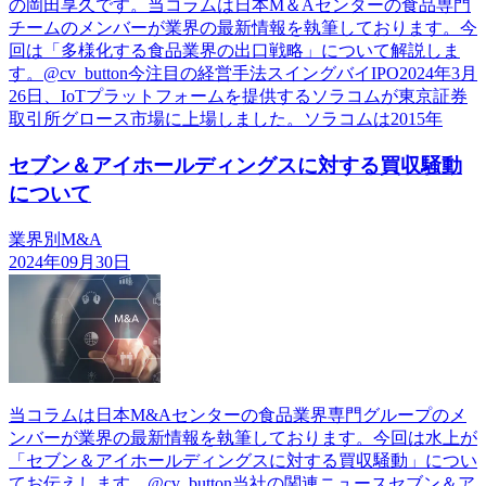
の岡田享久です。当コラムは日本М＆Aセンターの食品専門
チームのメンバーが業界の最新情報を執筆しております。今
回は「多様化する食品業界の出口戦略」について解説しま
す。@cv_button今注目の経営手法スイングバイIPO2024年3月
26日、IoTプラットフォームを提供するソラコムが東京証券
取引所グロース市場に上場しました。ソラコムは2015年
セブン＆アイホールディングスに対する買収騒動
について
業界別M&A
2024年09月30日
当コラムは日本M&Aセンターの食品業界専門グループのメ
ンバーが業界の最新情報を執筆しております。今回は水上が
「セブン＆アイホールディングスに対する買収騒動」につい
てお伝えします。@cv_button当社の関連ニュースセブン＆ア