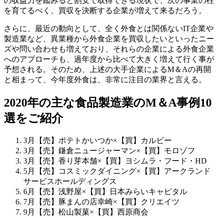
の収益力を鑑みると割安で取得できる現状で、次の事業の柱
を育てるべく、買収を決断する企業が増えて来るだろう。
さらに、最近の動向として、全く外食とは関係ないIT企業や
製造業など、異業種から外食企業を買収したいといったニー
ズや問い合わせも増えており、それらの企業による外食企業
へのアプローチも、過年度から比べて大きく増えて行く事が
予想される。そのため、上述の大手企業によるM＆Aの再開
と相まって、今年度外食は、非常に注目の業界と言える。
2020年の主な食品製造業のM＆A事例10
選をご紹介
3月【売】ポテトかいつか×【買】カルビー
3月【売】鎌倉ニュージャーマン×【買】モロゾフ
3月【売】香り芽本舗×【買】ヨシムラ・フード・HD
5月【売】コスミックダイニング×【買】アークランド
サービスホールディングス
6月【売】浅野屋×【買】日本みらいキャピタル
7月【売】豚まんの店幸崎×【買】クリエイツ
9月【売】松山製菓×【買】西原商会