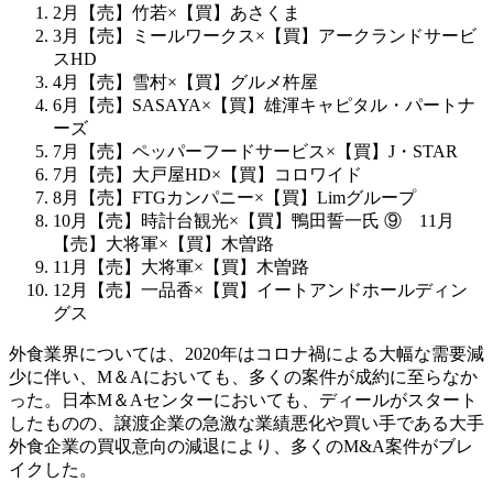
2月【売】竹若×【買】あさくま
3月【売】ミールワークス×【買】アークランドサービ
スHD
4月【売】雪村×【買】グルメ杵屋
6月【売】SASAYA×【買】雄渾キャピタル・パートナ
ーズ
7月【売】ペッパーフードサービス×【買】J・STAR
7月【売】大戸屋HD×【買】コロワイド
8月【売】FTGカンパニー×【買】Limグループ
10月【売】時計台観光×【買】鴨田誓一氏 ⑨ 11月
【売】大将軍×【買】木曽路
11月【売】大将軍×【買】木曽路
12月【売】一品香×【買】イートアンドホールディン
グス
外食業界については、2020年はコロナ禍による大幅な需要減
少に伴い、M＆Aにおいても、多くの案件が成約に至らなか
った。日本M＆Aセンターにおいても、ディールがスタート
したものの、譲渡企業の急激な業績悪化や買い手である大手
外食企業の買収意向の減退により、多くのM&A案件がブレ
イクした。