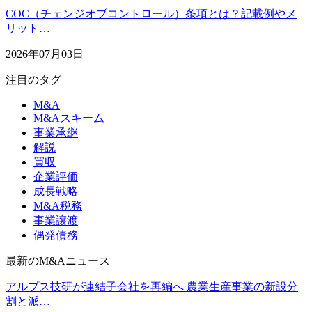
COC（チェンジオブコントロール）条項とは？記載例やメ
リット…
2026年07月03日
注目のタグ
M&A
M&Aスキーム
事業承継
解説
買収
企業評価
成長戦略
M&A税務
事業譲渡
偶発債務
最新のM&Aニュース
アルプス技研が連結子会社を再編へ 農業生産事業の新設分
割と派…