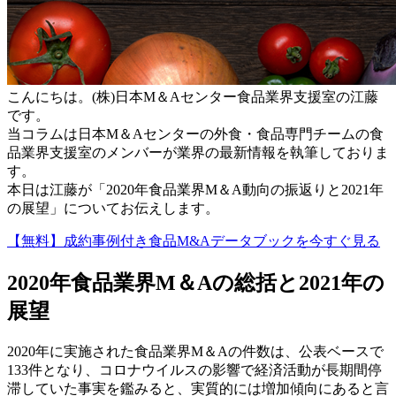
こんにちは。(株)日本М＆Aセンター食品業界支援室の江藤
です。
当コラムは日本М＆Aセンターの外食・食品専門チームの食
品業界支援室のメンバーが業界の最新情報を執筆しておりま
す。
本日は江藤が「2020年食品業界M＆A動向の振返りと2021年
の展望」についてお伝えします。
【無料】成約事例付き食品M&Aデータブックを今すぐ見る
2020年食品業界M＆Aの総括と2021年の
展望
2020年に実施された食品業界M＆Aの件数は、公表ベースで
133件となり、コロナウイルスの影響で経済活動が長期間停
滞していた事実を鑑みると、実質的には増加傾向にあると言