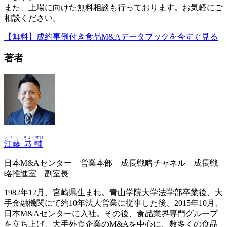
また、上場に向けた無料相談も行っております。お気軽にご
相談ください。
【無料】成約事例付き食品M&Aデータブックを今すぐ見る
著者
えとう
きょうすけ
江藤
恭輔
日本M&Aセンター 営業本部 成長戦略チャネル 成長戦
略推進室 副室長
1982年12月、宮崎県生まれ。青山学院大学法学部卒業後、大
手金融機関にて約10年法人営業に従事した後、2015年10月、
日本M&Aセンターに入社。その後、食品業界専門グループ
を立ち上げ、大手外食企業のM&Aを中心に、数多くの食品