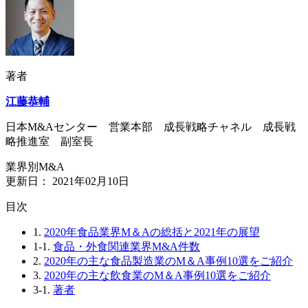
著者
江藤恭輔
日本M&Aセンター 営業本部 成長戦略チャネル 成長戦
略推進室 副室長
業界別M&A
更新日：
2021年02月10日
⽬次
1.
2020年食品業界M＆Aの総括と2021年の展望
1-1.
食品・外食関連業界M&A件数
2.
2020年の主な食品製造業のM＆A事例10選をご紹介
3.
2020年の主な飲食業のM＆A事例10選をご紹介
3-1.
著者