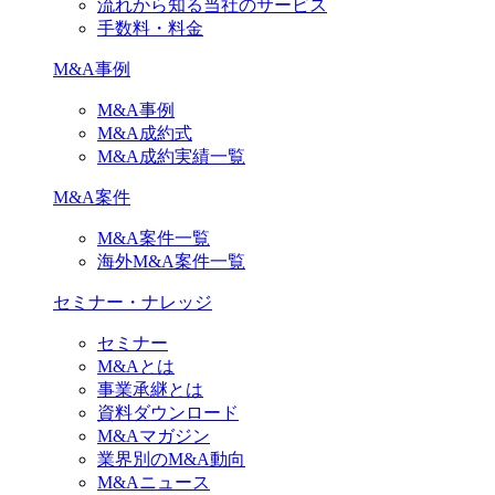
流れから知る当社のサービス
手数料・料金
M&A事例
M&A事例
M&A成約式
M&A成約実績一覧
M&A案件
M&A案件一覧
海外M&A案件一覧
セミナー・ナレッジ
セミナー
M&Aとは
事業承継とは
資料ダウンロード
M&Aマガジン
業界別のM&A動向
M&Aニュース