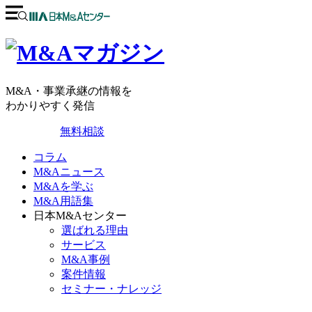
M&A・事業承継の情報を
わかりやすく発信
無料相談
コラム
M&Aニュース
M&Aを学ぶ
M&A用語集
日本M&Aセンター
選ばれる理由
サービス
M&A事例
案件情報
セミナー・ナレッジ