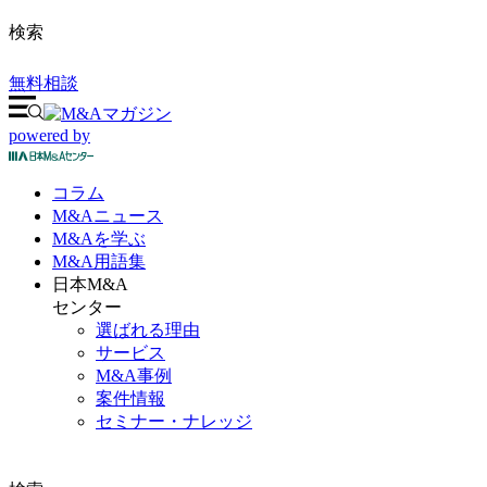
検索
無料相談
powered by
コラム
M&A
ニュース
M&Aを
学ぶ
M&A
用語集
日本M&A
センター
選ばれる理由
サービス
M&A事例
案件情報
セミナー・ナレッジ