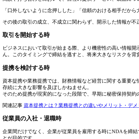
「口外しないように念押しした」「信頼のおける相手だから
その後の取引の成立、不成立に関わらず、開示した情報が不
取引を開始する時
ビジネスにおいて取引が始まる際、より機密性の高い情報開
ん。このタイミングで締結を逃すと、将来大きなリスクを背
提携を検討する時
資本提携や業務提携では、財務情報など経営に関する重要な
存続に大きな影響を及ぼしかねません。
そのため提携が現実的になった段階で、早期に秘密保持契約
関連記事
資本提携とは？業務提携との違いやメリット・デメ
従業員の入社・退職時
企業間だけでなく、企業が従業員を雇用する時にNDAを締結
とが目的です。