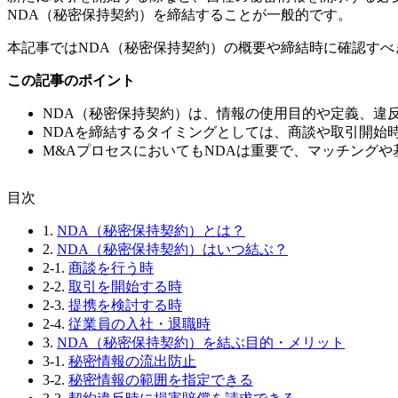
NDA（秘密保持契約）を締結することが一般的です。
本記事ではNDA（秘密保持契約）の概要や締結時に確認す
この記事のポイント
NDA（秘密保持契約）は、情報の使用目的や定義、違
NDAを締結するタイミングとしては、商談や取引開始
M&AプロセスにおいてもNDAは重要で、マッチング
⽬次
1.
NDA（秘密保持契約）とは？
2.
NDA（秘密保持契約）はいつ結ぶ？
2-1.
商談を行う時
2-2.
取引を開始する時
2-3.
提携を検討する時
2-4.
従業員の入社・退職時
3.
NDA（秘密保持契約）を結ぶ目的・メリット
3-1.
秘密情報の流出防止
3-2.
秘密情報の範囲を指定できる