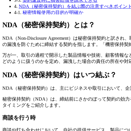
3-3.
契約違反時に損害賠償を請求できる
4.
NDA（秘密保持契約）を結ぶ際の注意すべきポイン
4-1.
秘密情報使用の目的が明確か
4-2.
秘密情報の定義が適切か
NDA（秘密保持契約）とは？
4-3.
契約違反が生じた場合の対応が明確か
4-4.
秘密保持期間・契約終了後の対応が明確か
5.
NDA（秘密保持契約）を結ぶ主な流れ
NDA（Non-Disclosure Agreement）は秘密
6.
NDA（秘密保持契約）で定める主な事項
の漏洩を防ぐために締結する契約を指します。「機密保持契約」や、「CA
6-1.
秘密情報定義・範囲
万が一、取引の過程で開示した製品情報や技術、顧客情報な
6-2.
目的外利用の禁止
どのように扱うのかを定め、漏洩した場合の責任の所在や対
6-3.
秘密情報の返還・破棄
6-4.
契約の有効期限
NDA（秘密保持契約）はいつ結ぶ？
6-5.
その他の一般条項
7.
M&AにおけるNDA（秘密保持契約）の重要性
7-1.
マッチング
NDA（秘密保持契約）は、主にビジネスや取引において、
7-2.
基本合意契約
7-3.
最終契約
秘密保持契約（NDA）は、締結前にさかのぼって契約の効
8.
NDA（秘密保持契約）は専門家の協力が不可欠
タイミングをご紹介します。
8-1.
著者
商談を行う時
商談や打ち合わせにおいて、自社の提供サービス、製品につ