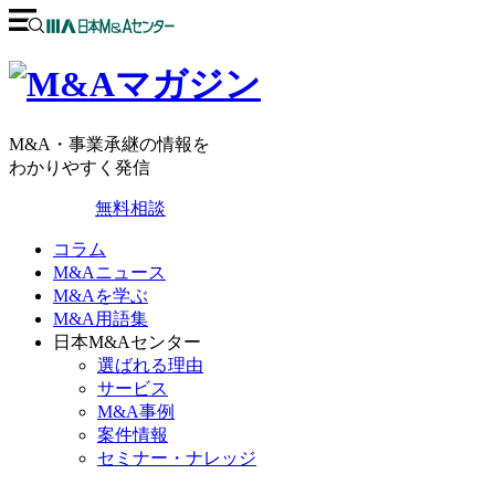
M&A・事業承継の情報を
わかりやすく発信
無料相談
コラム
M&Aニュース
M&Aを学ぶ
M&A用語集
日本M&Aセンター
選ばれる理由
サービス
M&A事例
案件情報
セミナー・ナレッジ