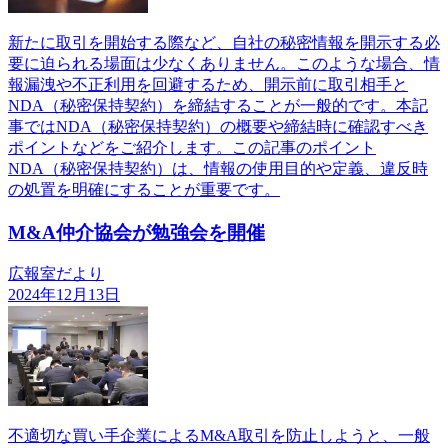
新たに取引を開始する際など、自社の秘密情報を開示する必
要に迫られる場面は少なくありません。このような場合、情
報漏洩や不正利用を回避するため、開示前に取引相手と
NDA（秘密保持契約）を締結することが一般的です。本記
事ではNDA（秘密保持契約）の概要や締結時に確認すべき
ポイントなどをご紹介します。この記事のポイント
NDA（秘密保持契約）は、情報の使用目的や定義、違反時
の処置を明確にすることが重要です。
M&A仲介協会が勉強会を開催
広報室だより
2024年12月13日
不適切な買い手企業によるM&A取引を防止しようと、一般