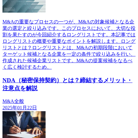
M&Aの重要なプロセスの一つが、M&Aの対象候補となる企
業の選定と絞り込みです。このプロセスにおいて、大切な役
割を果たすのが今回紹介するロングリストです。本記事では
ロングリストの概要や重要なポイントを解説します。ロング
リストとは？ロングリストとは、M&Aの初期段階において
ターゲット候補となる企業を一定の条件で絞り込みを行い、
作成された候補企業リストです。M&Aの提案候補をなるべ
く広く検討するため、
NDA（秘密保持契約）とは？締結するメリット・
注意点を解説
M&A全般
2025年01月22日