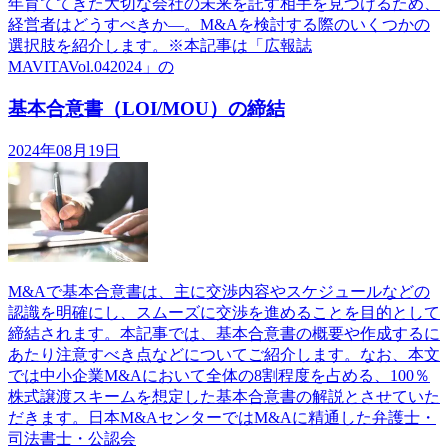
年育ててきた大切な会社の未来を託す相手を見つけるため、
経営者はどうすべきか―。M&Aを検討する際のいくつかの
選択肢を紹介します。※本記事は「広報誌
MAVITAVol.042024」の
基本合意書（LOI/MOU）の締結
2024年08月19日
M&Aで基本合意書は、主に交渉内容やスケジュールなどの
認識を明確にし、スムーズに交渉を進めることを目的として
締結されます。本記事では、基本合意書の概要や作成するに
あたり注意すべき点などについてご紹介します。なお、本文
では中小企業M&Aにおいて全体の8割程度を占める、100％
株式譲渡スキームを想定した基本合意書の解説とさせていた
だきます。日本M&AセンターではM&Aに精通した弁護士・
司法書士・公認会