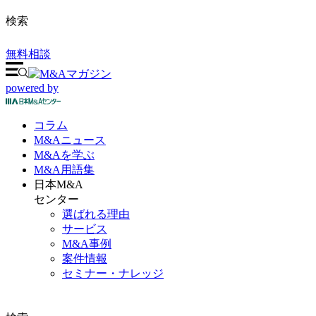
検索
無料相談
powered by
コラム
M&A
ニュース
M&Aを
学ぶ
M&A
用語集
日本M&A
センター
選ばれる理由
サービス
M&A事例
案件情報
セミナー・ナレッジ