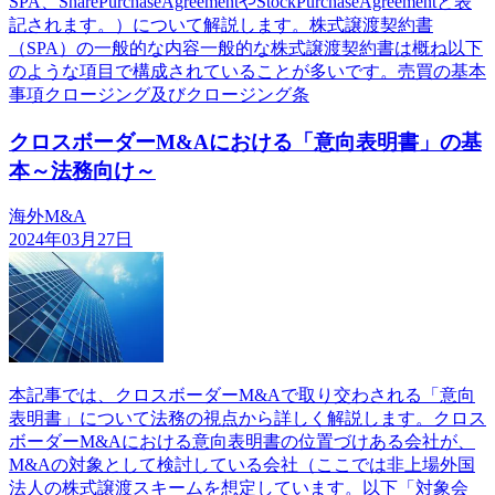
SPA、SharePurchaseAgreementやStockPurchaseAgreementと表
記されます。）について解説します。株式譲渡契約書
（SPA）の一般的な内容一般的な株式譲渡契約書は概ね以下
のような項目で構成されていることが多いです。売買の基本
事項クロージング及びクロージング条
クロスボーダーM&Aにおける「意向表明書」の基
本～法務向け～
海外M&A
2024年03月27日
本記事では、クロスボーダーM&Aで取り交わされる「意向
表明書」について法務の視点から詳しく解説します。クロス
ボーダーM&Aにおける意向表明書の位置づけある会社が、
M&Aの対象として検討している会社（ここでは非上場外国
法人の株式譲渡スキームを想定しています。以下「対象会