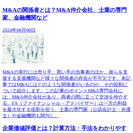
M&Aの関係者とは？M&A仲介会社、士業の専門
家、金融機関など
2024年08月08日
M&Aの実行には売り手、買い手の当事者のほか、彼らを支
援する支援機関など様々な関係者の存在が不可欠です。本記
事ではM&Aにはどのような関係者がいるのか、その役割に
ついて紹介します。この記事のポイントM&A専門会社に
は、M&A仲介会社があり、両者の間に立って交渉を仲介す
る。FA（ファイナンシャル・アドバイザー）は一方の利益
を最大化する役割を担う。士業の専門家（公認会計士・弁護
士）や金融機関も関与し、
企業価値評価とは？計算方法・手法をわかりやす