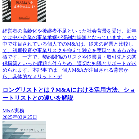
経営者の高齢化や後継者不足といった社会背景を受け、近年
では中小企業の事業承継が深刻な課題となっています。その
中で注目されている個人でのM&Aは、従来の起業と比較し
て、初期投資や事業リスクを抑えて独立を実現できる点が特
徴です。一方で、契約関係のリスクや従業員・取引先との関
係構築といった課題も伴うため、適切な知識とサポートが求
められます。本記事では、個人M&Aが注目される背景か
ら、具体的なメリット・デ
ロングリストとは？M&Aにおける活用方法、ショ
ートリストとの違いを解説
M&A実務
2025年03月25日