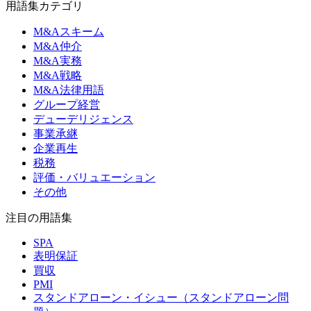
用語集カテゴリ
M&Aスキーム
M&A仲介
M&A実務
M&A戦略
M&A法律用語
グループ経営
デューデリジェンス
事業承継
企業再生
税務
評価・バリュエーション
その他
注目の用語集
SPA
表明保証
買収
PMI
スタンドアローン・イシュー（スタンドアローン問