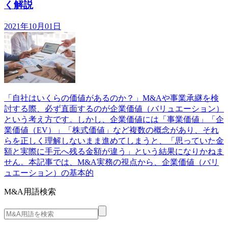
く解説
2021年10月01日
「自社はいくらの価値があるのか？」M&Aや事業承継を検
討する際、必ず直面するのが企業価値（バリュエーション）
という考え方です。しかし、企業価値には「事業価値」「企
業価値（EV）」「株式価値」など複数の概念があり、それ
らを正しく理解しないまま進めてしまうと、「思っていた金
額と実際に手元へ残る金額が違う」という結果になりかねま
せん。本記事では、M&A実務の視点から、企業価値（バリ
ュエーション）の基本的
M&A用語検索