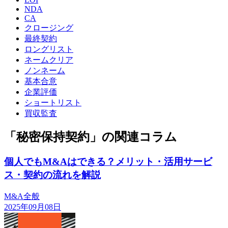
NDA
CA
クロージング
最終契約
ロングリスト
ネームクリア
ノンネーム
基本合意
企業評価
ショートリスト
買収監査
「秘密保持契約」の関連コラム
個人でもM&Aはできる？メリット・活用サービ
ス・契約の流れを解説
M&A全般
2025年09月08日