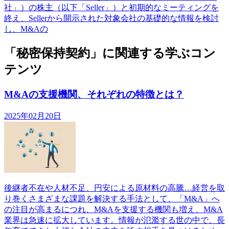
社」）の株主（以下「Seller」）と初期的なミーティングを
終え、Sellerから開示された対象会社の基礎的な情報を検討
し、M&Aの
「秘密保持契約」に関連する学ぶコン
テンツ
M&Aの支援機関、それぞれの特徴とは？
2025年02月20日
後継者不在や人材不足、円安による原材料の高騰…経営を取
り巻くさまざまな課題を解決する手法として、「M&A」へ
の注目が高まるにつれ、M&Aを支援する機関も増え、M&A
業界は急速に拡大しています。情報が氾濫する世の中で、長