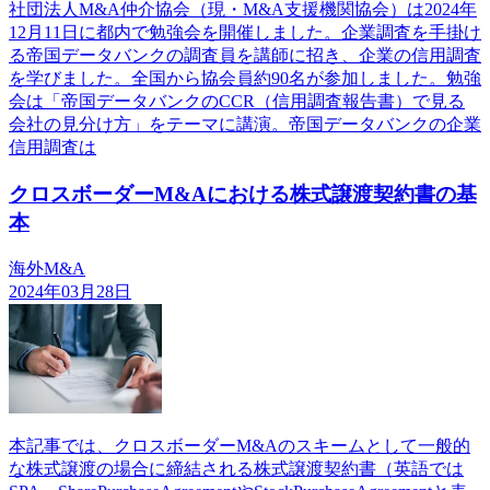
社団法人M&A仲介協会（現・M&A支援機関協会）は2024年
12月11日に都内で勉強会を開催しました。企業調査を手掛け
る帝国データバンクの調査員を講師に招き、企業の信用調査
を学びました。全国から協会員約90名が参加しました。勉強
会は「帝国データバンクのCCR（信用調査報告書）で見る
会社の見分け方」をテーマに講演。帝国データバンクの企業
信用調査は
クロスボーダーM&Aにおける株式譲渡契約書の基
本
海外M&A
2024年03月28日
本記事では、クロスボーダーM&Aのスキームとして一般的
な株式譲渡の場合に締結される株式譲渡契約書（英語では