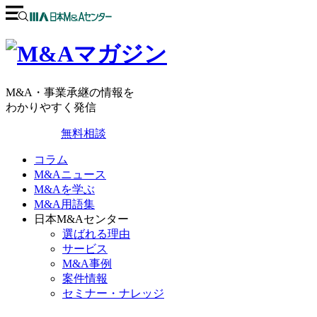
M&A・事業承継の情報を
わかりやすく発信
無料相談
コラム
M&Aニュース
M&Aを学ぶ
M&A用語集
日本M&Aセンター
選ばれる理由
サービス
M&A事例
案件情報
セミナー・ナレッジ