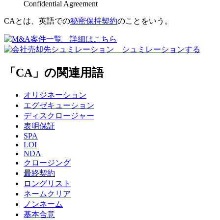
Confidential Agreement
CAとは、英語での
秘密保持契約
のことをいう。
「CA」の関連用語
オリジネーション
エグゼキューション
ディスクロージャー
表明保証
SPA
LOI
NDA
クロージング
最終契約
ロングリスト
ネームクリア
ノンネーム
基本合意