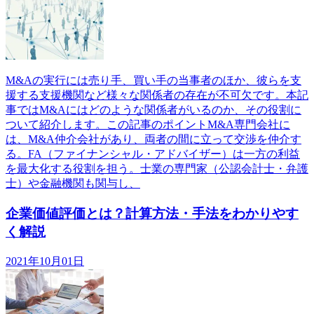
M&Aの実行には売り手、買い手の当事者のほか、彼らを支
援する支援機関など様々な関係者の存在が不可欠です。本記
事ではM&Aにはどのような関係者がいるのか、その役割に
ついて紹介します。この記事のポイントM&A専門会社に
は、M&A仲介会社があり、両者の間に立って交渉を仲介す
る。FA（ファイナンシャル・アドバイザー）は一方の利益
を最大化する役割を担う。士業の専門家（公認会計士・弁護
士）や金融機関も関与し、
企業価値評価とは？計算方法・手法をわかりやす
く解説
2021年10月01日