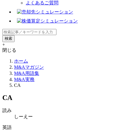
よくあるご質問
+
閉じる
ホーム
M&Aマガジン
M&A用語集
M&A実務
CA
CA
読み
しーえー
英語