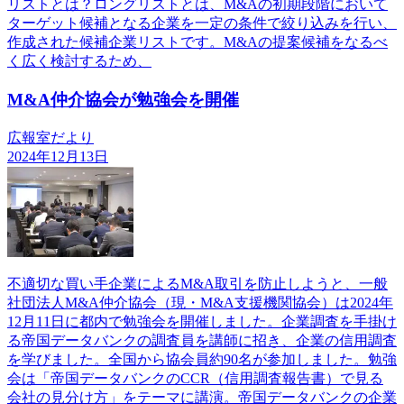
リストとは？ロングリストとは、M&Aの初期段階において
ターゲット候補となる企業を一定の条件で絞り込みを行い、
作成された候補企業リストです。M&Aの提案候補をなるべ
く広く検討するため、
M&A仲介協会が勉強会を開催
広報室だより
2024年12月13日
不適切な買い手企業によるM&A取引を防止しようと、一般
社団法人M&A仲介協会（現・M&A支援機関協会）は2024年
12月11日に都内で勉強会を開催しました。企業調査を手掛け
る帝国データバンクの調査員を講師に招き、企業の信用調査
を学びました。全国から協会員約90名が参加しました。勉強
会は「帝国データバンクのCCR（信用調査報告書）で見る
会社の見分け方」をテーマに講演。帝国データバンクの企業