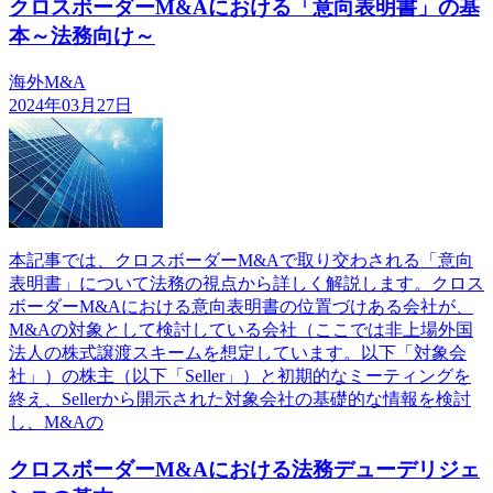
クロスボーダーM&Aにおける「意向表明書」の基
本～法務向け～
海外M&A
2024年03月27日
本記事では、クロスボーダーM&Aで取り交わされる「意向
表明書」について法務の視点から詳しく解説します。クロス
ボーダーM&Aにおける意向表明書の位置づけある会社が、
M&Aの対象として検討している会社（ここでは非上場外国
法人の株式譲渡スキームを想定しています。以下「対象会
社」）の株主（以下「Seller」）と初期的なミーティングを
終え、Sellerから開示された対象会社の基礎的な情報を検討
し、M&Aの
クロスボーダーM&Aにおける法務デューデリジェ