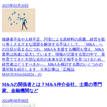
2025年02月20日
後継者不在や人材不足、円安による原材料の高騰…経営を取
り巻くさまざまな課題を解決する手法として、「M&A」へ
の注目が高まるにつれ、M&Aを支援する機関も増え、M&A
業界は急速に拡大しています。情報が氾濫する世の中で、長
年育ててきた大切な会社の未来を託す相手を見つけるため、
経営者はどうすべきか―。M&Aを検討する際のいくつかの
選択肢を紹介します。※本記事は「広報誌
MAVITAVol.042024」の
M&Aの関係者とは？M&A仲介会社、士業の専門
家、金融機関など
2024年08月08日