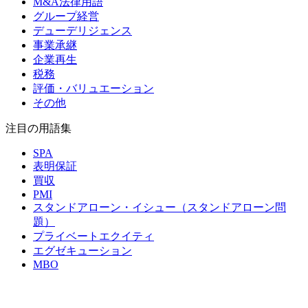
M&A法律用語
グループ経営
デューデリジェンス
事業承継
企業再生
税務
評価・バリュエーション
その他
注目の用語集
SPA
表明保証
買収
PMI
スタンドアローン・イシュー（スタンドアローン問
題）
プライベートエクイティ
エグゼキューション
MBO