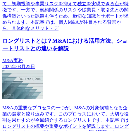
て、初期投資や事業リスクを抑えて独立を実現できる点が特
徴です。一方で、契約関係のリスクや従業員・取引先との関
係構築といった課題も伴うため、適切な知識とサポートが求
められます。本記事では、個人M&Aが注目される背景か
ら、具体的なメリット・デ
ロングリストとは？M&Aにおける活用方法、ショ
ートリストとの違いを解説
M&A実務
2025年03月25日
M&Aの重要なプロセスの一つが、M&Aの対象候補となる企
業の選定と絞り込みです。このプロセスにおいて、大切な役
割を果たすのが今回紹介するロングリストです。本記事では
ロングリストの概要や重要なポイントを解説します。ロング