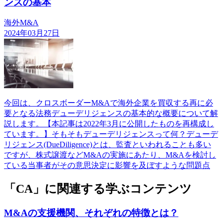
ンスの基本
海外M&A
2024年03月27日
今回は、クロスボーダーM&Aで海外企業を買収する再に必
要となる法務デューデリジェンスの基本的な概要について解
説します。【本記事は2022年3月に公開したものを再構成し
ています。】そもそもデューデリジェンスって何？デューデ
リジェンス(DueDiligence)とは、監査といわれることも多い
ですが、株式譲渡などM&Aの実施にあたり、M&Aを検討し
ている当事者がその意思決定に影響を及ぼすような問題点
「CA」に関連する学ぶコンテンツ
M&Aの支援機関、それぞれの特徴とは？