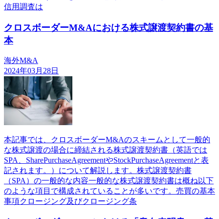
信用調査は
クロスボーダーM&Aにおける株式譲渡契約書の基
本
海外M&A
2024年03月28日
本記事では、クロスボーダーM&Aのスキームとして一般的
な株式譲渡の場合に締結される株式譲渡契約書（英語では
SPA、SharePurchaseAgreementやStockPurchaseAgreementと表
記されます。）について解説します。株式譲渡契約書
（SPA）の一般的な内容一般的な株式譲渡契約書は概ね以下
のような項目で構成されていることが多いです。売買の基本
事項クロージング及びクロージング条