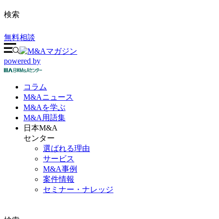
検索
無料相談
powered by
コラム
M&A
ニュース
M&Aを
学ぶ
M&A
用語集
日本M&A
センター
選ばれる理由
サービス
M&A事例
案件情報
セミナー・ナレッジ