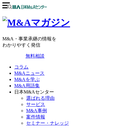
M&A・事業承継の情報を
わかりやすく発信
無料相談
コラム
M&Aニュース
M&Aを学ぶ
M&A用語集
日本M&Aセンター
選ばれる理由
サービス
M&A事例
案件情報
セミナー・ナレッジ