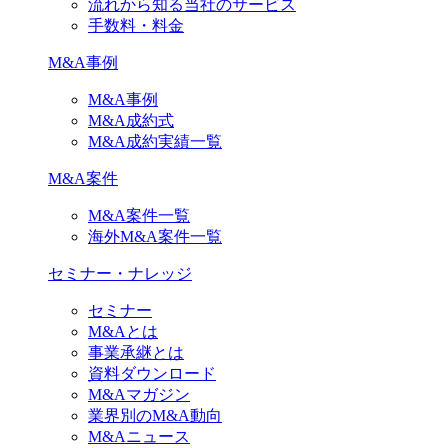
流れから知る当社のサービス
手数料・料金
M&A事例
M&A事例
M&A成約式
M&A成約実績一覧
M&A案件
M&A案件一覧
海外M&A案件一覧
セミナー・ナレッジ
セミナー
M&Aとは
事業承継とは
資料ダウンロード
M&Aマガジン
業界別のM&A動向
M&Aニュース