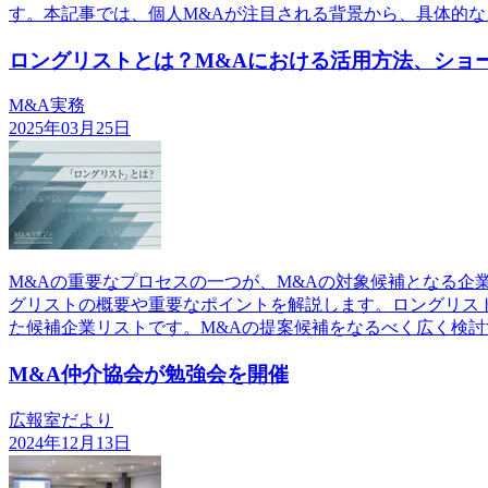
す。本記事では、個人M&Aが注目される背景から、具体的な
ロングリストとは？M&Aにおける活用方法、ショ
M&A実務
2025年03月25日
M&Aの重要なプロセスの一つが、M&Aの対象候補となる
グリストの概要や重要なポイントを解説します。ロングリス
た候補企業リストです。M&Aの提案候補をなるべく広く検討
M&A仲介協会が勉強会を開催
広報室だより
2024年12月13日