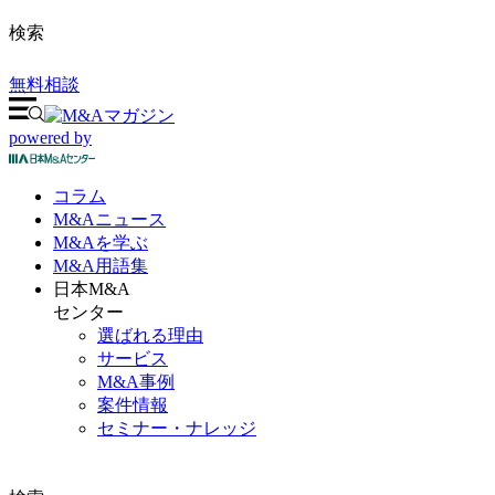
検索
無料相談
powered by
コラム
M&A
ニュース
M&Aを
学ぶ
M&A
用語集
日本M&A
センター
選ばれる理由
サービス
M&A事例
案件情報
セミナー・ナレッジ